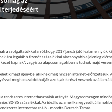
pcsomag az
lterjedéséért
k a szolgáltatókkal arról, hogy 2017 januárjától valamennyiük kí
nek ára legalább tizenöt százalékkal alacsonyabb a jelenleg elér
kezet kapnak", vagyis az alapcsomagokban is tudnak majd verseny
etik majd igénybe, akiknek még nincsen internet-előfizetésük. A 
 évvel meghosszabbíthatják azok, akik részt vesznek az állam által
ni a rendszeres internethasználók arányát. Magyarországon mindö
iós 80-85 százalékkal. Az ideális az amerikai egyesült államokbeli
rendszeres internethasználó – mondta Deutsch Tamás.