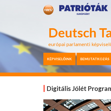
Deutsch T
európai parlamenti képvisel
KÉPVISELŐINK
BEMUTATKOZÁS
Digitális Jólét Progra