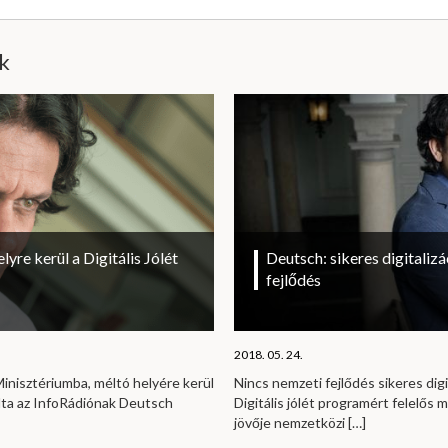
ik
yre kerül a Digitális Jólét
Deutsch: sikeres digitalizá
fejlődés
2018. 05. 24.
inisztériumba, méltó helyére kerül
Nincs nemzeti fejlődés sikeres digit
ndta az InfoRádiónak Deutsch
Digitális jólét programért felelős 
jövője nemzetközi
[…]