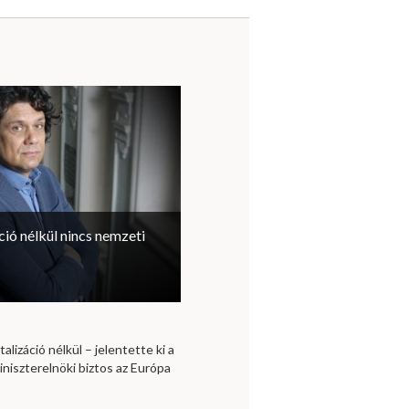
ció nélkül nincs nemzeti
alizáció nélkül – jelentette ki a
miniszterelnöki biztos az Európa