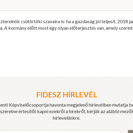
erelnök csütörtöki szavaira is: ha a gazdaság jól teljesít, 2018 j
ja. A kormány előtt most egy olyan előterjesztés van, amely szerin
FIDESZ HÍRLEVÉL
enti Képviselőcsoportja havonta megjelenő hírlevélben mutatja b
eretne értesítőt kapni ezekről a hírekről, kérjük az alábbi mezők
hírlevelünkre.