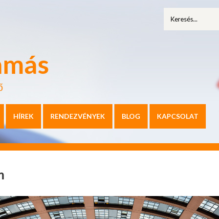
amás
ő
HÍREK
RENDEZVÉNYEK
BLOG
KAPCSOLAT
m