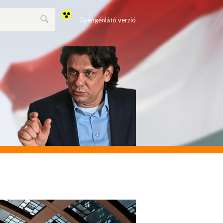
Gyengénlátó verzió