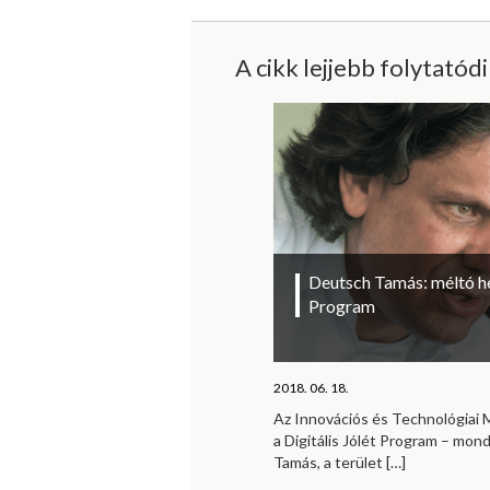
A cikk lejjebb folytatód
Deutsch Tamás: méltó hel
Program
2018. 06. 18.
Az Innovációs és Technológiai M
a Digitális Jólét Program – mo
Tamás, a terület
[…]