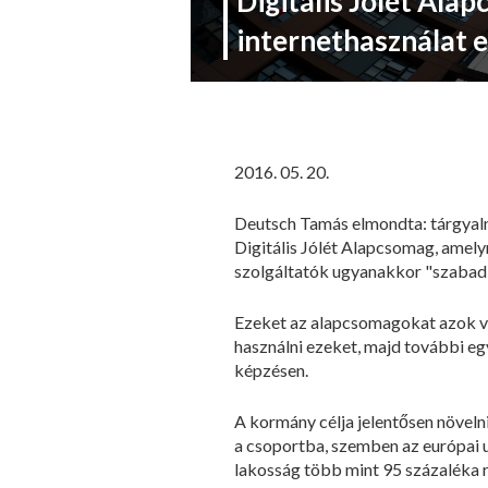
Digitális Jólét Ala
internethasználat e
2016. 05. 20.
Deutsch Tamás elmondta: tárgyalna
Digitális Jólét Alapcsomag, amely
szolgáltatók ugyanakkor "szabad 
Ezeket az alapcsomagokat azok veh
használni ezeket, majd további egy
képzésen.
A kormány célja jelentősen növel
a csoportba, szemben az európai un
lakosság több mint 95 százaléka 