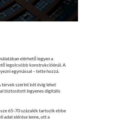
nálatában elérhető legyen a
hető legolcsóbb konstrukcióénál. A
ezni egymással – tette hozzá.
tervek szerint két évig lehet
 biztosított ingyenes digitális
ssze 65-70 százalék tartozik ebbe
 adat elérése lenne, ott a