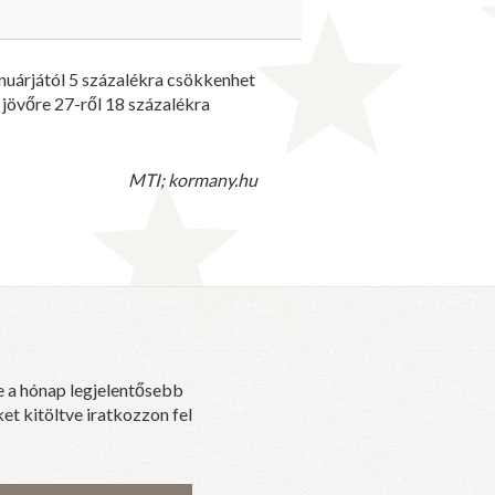
anuárjától 5 százalékra csökkenhet
t jövőre 27-ről 18 százalékra
MTI; kormany.hu
e a hónap legjelentősebb
et kitöltve iratkozzon fel