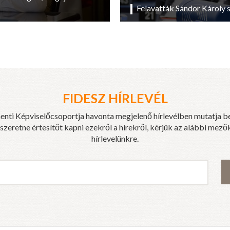
Felavatták Sándor Károly 
FIDESZ HÍRLEVÉL
enti Képviselőcsoportja havonta megjelenő hírlevélben mutatja b
eretne értesítőt kapni ezekről a hírekről, kérjük az alábbi mezők
hírlevelünkre.