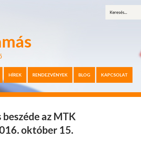
amás
ő
HÍREK
RENDEZVÉNYEK
BLOG
KAPCSOLAT
s beszéde az MTK
016. október 15.