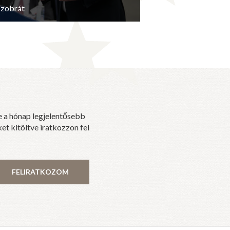
szobrát
e a hónap legjelentősebb
et kitöltve iratkozzon fel
FELIRATKOZOM