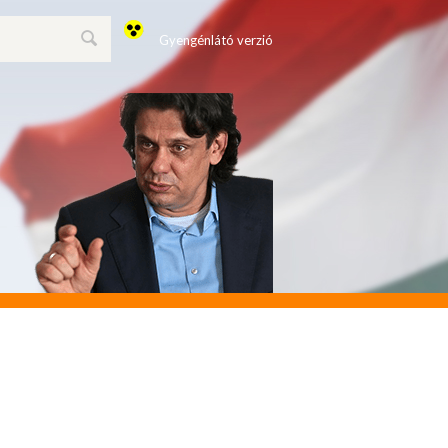
Gyengénlátó verzió