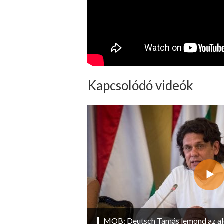
Kapcsolódó videók
MOB: Deutsch Tamás lemond az ale