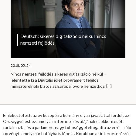
Deutsch: sikeres digitalizáció nélkül nincs
nemzeti fejlődés
2018. 05. 24.
Nincs nemzeti fejlődés sikeres digitalizáció nélkül –
jelentette ki a Digitális jólét programért felelős
miniszterelnöki biztos az Európa jövője nemzetközi
[…]
Emlékeztetett: az év közepén a kormány olyan javaslattal fordult az
Országgyűléshez, amely az internetezés áfájának csökkentését
tartalmazta, és a parlament nagy többséggel elfogadta az erről szóló
törvényt, amely már hatályba is lépett. Korábban az internetezésről