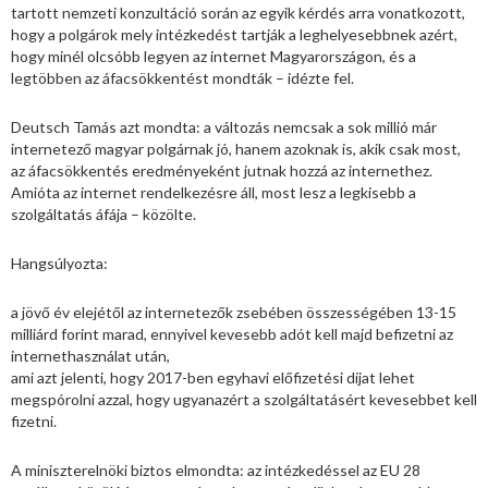
tartott nemzeti konzultáció során az egyik kérdés arra vonatkozott,
hogy a polgárok mely intézkedést tartják a leghelyesebbnek azért,
hogy minél olcsóbb legyen az internet Magyarországon, és a
legtöbben az áfacsökkentést mondták – idézte fel.
Deutsch Tamás azt mondta: a változás nemcsak a sok millió már
internetező magyar polgárnak jó, hanem azoknak is, akik csak most,
az áfacsökkentés eredményeként jutnak hozzá az internethez.
Amióta az internet rendelkezésre áll, most lesz a legkisebb a
szolgáltatás áfája – közölte.
Hangsúlyozta:
a jövő év elejétől az internetezők zsebében összességében 13-15
milliárd forint marad, ennyivel kevesebb adót kell majd befizetni az
internethasználat után,
ami azt jelenti, hogy 2017-ben egyhavi előfizetési díjat lehet
megspórolni azzal, hogy ugyanazért a szolgáltatásért kevesebbet kell
fizetni.
A miniszterelnöki biztos elmondta: az intézkedéssel az EU 28