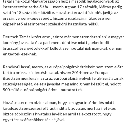
tagállama közül Magyarországon lesz a második legalacsonyabb az
internetezést terhelő áfa. Luxemburgban 17 százalék, Máltán pedig
szintén 18 százalék – közölte. Hozzátette: az intézkedés javítja az
ország versenyképességét, hiszen a gazdaság működése nem
képzelhető el az internet széleskörű használata nélkül.
Deutsch Tamás kitért arra: „szinte már menetrendszerűen”, a magyar
kormány javaslata és a parlament döntése miatt „kekeckedő
brüsszeli észrevételekkel” kellett szembetalálniuk magukat, de nem
engedtek ezeknek.
Rendkívül lassú, merev, az európai polgárok érdekeit nem szem előtt
tartó a brüsszeli döntéshozatal, hiszen 2014-ben az Európai
Bizottság megfogalmazta az európai áfairányelvek felülvizsgálatának
szükségességét, de ez a javaslat még mindig nem készült el, holott
500 millió európai polgárt érint – mutatott rá.
Hozzátette: nem biztos abban, hogy a magyar intézkedés miatt
kötelezettségszegési eljárást indít a bizottság, mert az illetékes
biztos többször is hivatalos levélben arról tájékoztatott, hogy
egyetért az áfacsökkentés céljával.