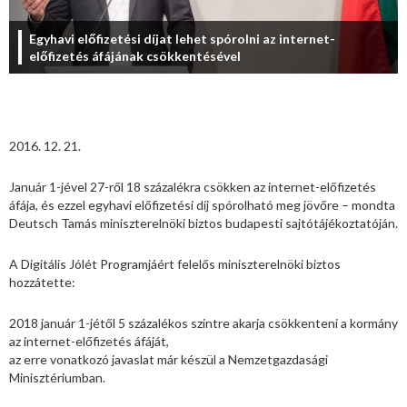
Egyhavi előfizetési díjat lehet spórolni az internet-
előfizetés áfájának csökkentésével
2016. 12. 21.
Január 1-jével 27-ről 18 százalékra csökken az internet-előfizetés
áfája, és ezzel egyhavi előfizetési díj spórolható meg jövőre – mondta
Deutsch Tamás miniszterelnöki biztos budapesti sajtótájékoztatóján.
A Digitális Jólét Programjáért felelős miniszterelnöki biztos
hozzátette:
2018 január 1-jétől 5 százalékos szintre akarja csökkenteni a kormány
az internet-előfizetés áfáját,
az erre vonatkozó javaslat már készül a Nemzetgazdasági
Minisztériumban.