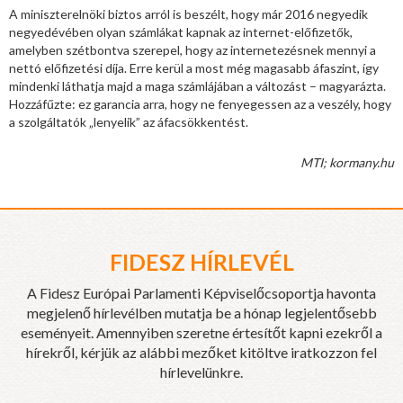
A miniszterelnöki biztos arról is beszélt, hogy már 2016 negyedik
negyedévében olyan számlákat kapnak az internet-előfizetők,
amelyben szétbontva szerepel, hogy az internetezésnek mennyi a
nettó előfizetési díja. Erre kerül a most még magasabb áfaszint, így
mindenki láthatja majd a maga számlájában a változást – magyarázta.
Hozzáfűzte: ez garancia arra, hogy ne fenyegessen az a veszély, hogy
a szolgáltatók „lenyelik” az áfacsökkentést.
MTI; kormany.hu
FIDESZ HÍRLEVÉL
A Fidesz Európai Parlamenti Képviselőcsoportja havonta
megjelenő hírlevélben mutatja be a hónap legjelentősebb
eseményeit. Amennyiben szeretne értesítőt kapni ezekről a
hírekről, kérjük az alábbi mezőket kitöltve iratkozzon fel
hírlevelünkre.