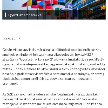
Együtt az emberekkel
2009. 12. 14.
Orbán Viktor úgy látja, már állnak a különböző politikai erők zászlói,
amelyekre mindenki felírta a maga elképzeléseit. Így az MSZP
zászlóján a "Gyurcsány- korszak 2" áll. Mint rámutatott, a szocialisták
ugyanazokkal a kifejezéssekkel, ugyanazt akarják folytatni, amit eddig
tettek. Ennek elemei a trükkök százai, a fiktív költségvetés, az öszödi
beszéd, a gátlástalan visszaélés a hatalommal, a botrányok, az ország
eladósítása, a munkanélküliség, vagy a sorozatos megszorító
csomagok.
Az SZDSZ-nek, mint a Fidesz elnöke fogalmazott – a szocialisták
"lassan mikroszkóppal sem látható csendestársának" "aprócska"
zászlóján a "viszontlátásra" felirat olvasható, míg az MDF-én két szó