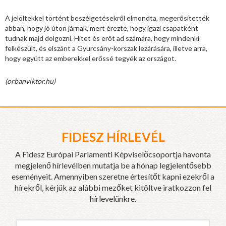
A jelöltekkel történt beszélgetésekről elmondta, megerősítették
abban, hogy jó úton járnak, mert érezte, hogy igazi csapatként
tudnak majd dolgozni. Hitet és erőt ad számára, hogy mindenki
felkészült, és elszánt a Gyurcsány-korszak lezárására, illetve arra,
hogy együtt az emberekkel erőssé tegyék az országot.
(orbanviktor.hu)
FIDESZ HÍRLEVÉL
A Fidesz Európai Parlamenti Képviselőcsoportja havonta
megjelenő hírlevélben mutatja be a hónap legjelentősebb
eseményeit. Amennyiben szeretne értesítőt kapni ezekről a
hírekről, kérjük az alábbi mezőket kitöltve iratkozzon fel
hírlevelünkre.