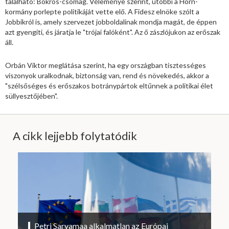
található: Bokros-csomag. Véleménye szerint, utóbbi a Horn-
kormány porlepte politikáját vette elő. A Fidesz elnöke szólt a
Jobbikról is, amely szervezet jobboldalinak mondja magát, de éppen
azt gyengíti, és járatja le "trójai falóként". Az ő zászlójukon az erőszak
áll.
Orbán Viktor meglátása szerint, ha egy országban tisztességes
viszonyok uralkodnak, biztonság van, rend és növekedés, akkor a
"szélsőséges és erőszakos botránypártok eltűnnek a politikai élet
süllyesztőjében".
A cikk lejjebb folytatódik
Petri Sarvamaa alkalmatlan az Európai