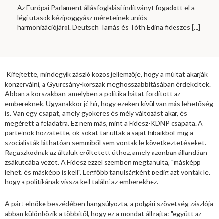
Az Európai Parlament állásfoglalási indítványt fogadott el a
légi utasok kézipoggyász méreteinek uniós
harmonizációjáról. Deutsch Tamás és Tóth Edina fideszes
[…]
Kifejtette, mindegyik zászló közös jellemzője, hogy a múltat akarják
konzerválni, a Gyurcsány-korszak meghosszabbításában érdekeltek.
Abban a korszakban, amelyben a politika hátat fordított az
embereknek. Ugyanakkor jó hír, hogy ezeken kívül van más lehetőség
is. Van egy csapat, amely gyökeres és mély változást akar, és
megérett a feladatra. Ez nem más, mint a Fidesz-KDNP csapata. A
pártelnök hozzátette, ők sokat tanultak a saját hibáikból, míg a
szocialisták láthatóan semmiből sem vontak le következtetéseket.
Ragaszkodnak az általuk erőltetett úthoz, amely azonban állandóan
zsákutcába vezet. A Fidesz ezzel szemben megtanulta, "másképp
lehet, és másképp is kell". Legfőbb tanulságként pedig azt vonták le,
hogy a politikának vissza kell találni az emberekhez.
A párt elnöke beszédében hangsúlyozta, a polgári szövetség zászlója
abban különbözik a többitől, hogy ez a mondat áll rajta: "együtt az