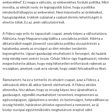
emberekkel". Ez maga a változás, az emberekhez forduló politika. Mint
mondta, az elmúlt nyolc év legnagyobb bűne, hogy a politika
mindenből kihagyta az embereket. Nem képviselte az érdekeiket,
hazugságokkal, trükkök százaival a szabad döntés lehetőségét is
elvette tőlük. Ez az, amin változtatni kell.
A Fidesz egy erős és tapasztalt csapat, amely képes a változtatásra.
Aláhúzta, hogy Magyarország kiállta a szocialista próbát. Kibírta a
diktatúrából magát átmentő szocialista politika visszatérését a
hatalomba, amely az országot az élet minden területén
legyengítette. Ugyan gazdasági vészhelyzet is fenyeget, de hazánk
még mindig nem omlott össze. Orbán Viktor úgy fogalmazott, mindez
megerősítette abban, hogy még hihetetlen erőforrások rejlenek az
országban, amelyek csak arra várnak, hogy valaki felszabadítsa őket.
Rámutatott, ha ez a tetterős és elszánt csapat, azaz a Fidesz, a
változások élére áll, akkor bármit elérhetünk. A Fidesz elnöke
elmondta, hisz abban, hogy az ország képes lesz újraindítani a
gazdaságot, egymillió munkahelyet teremteni, megmenteni az
egészségügyet, újjáépíteni a rendet, és biztonságot, helyreállítani az
ország hitelét, határokon átívelve egyesíteni a nemzetet, az új
közép-európai együttműködés meghatározó erejévé válni.