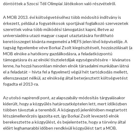
döntöttek a Szocsi Téli Olimpiai Játékokon való részvételről.
A MOB 2013. évi költségvetéséhez több módosító indítvány is
érkezett, például a fogyatékosok sportjával foglalkozó szervezetek
szerettek volna több működési támogatást kapni, illetve az
universiadéra utazó magyar csapat utaztatására fordítható
keretösszeget kívánta megemelni a MEFS jelen lévő képviselője. A
tagság figyelembe véve Borkai Zsolt kiegészítéseit, hozzászólásait (a
MOB elnöke a hatékony gazdálkodásra, a feladatközpontú
támogatásra és az elnöki tiszteletdíjak egységesítésére – kívánatos
lenne, ha hozzá hasonlóan minden elnök társadalmi munkában látná
el a feladatát – hívta fel a figyelmet) végül hét tartózkodás mellett,
ellenszavazat nélkül, az elnökség által beterjesztett költségvetést
fogadta el 2013-ra.
Az utolsó napirendi pont, az alapszabály-módosítás tárgyalásakor
kiderült, hogy a közgyűlés határozatképtelen lett, mert időközben
többen távoztak a teremből. A közjegyző jelenlétében megtartott
létszámellenőrzés igazolta ezt, így Borkai Zsolt levezető elnök
berekesztette a közgyűlést, és bejelentette, hogy a törvény által
előírt leghamarabbi időben rendkívüli közgyűlést tart a MOB.