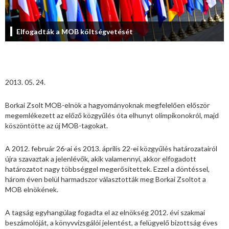
Elfogadták a MOB költségvetését
2013. 05. 24.
Borkai Zsolt MOB-elnök a hagyományoknak megfelelően először
megemlékezett az előző közgyűlés óta elhunyt olimpikonokról, majd
köszöntötte az új MOB-tagokat.
A 2012. február 26-ai és 2013. április 22-ei közgyűlés határozatairól
újra szavaztak a jelenlévők, akik valamennyi, akkor elfogadott
határozatot nagy többséggel megerősítettek. Ezzel a döntéssel,
három éven belül harmadszor választották meg Borkai Zsoltot a
MOB elnökének.
A tagság egyhangúlag fogadta el az elnökség 2012. évi szakmai
beszámolóját, a könyvvizsgálói jelentést, a felügyelő bizottság éves