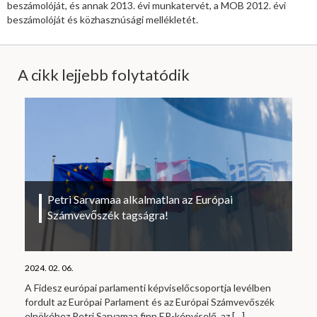
beszámolóját, és annak 2013. évi munkatervét, a MOB 2012. évi
beszámolóját és közhasznúsági mellékletét.
A cikk lejjebb folytatódik
Petri Sarvamaa alkalmatlan az Európai
Számvevőszék tagságra!
2024. 02. 06.
A Fidesz európai parlamenti képviselőcsoportja levélben
fordult az Európai Parlament és az Európai Számvevőszék
elnökéhez Petri Sarvamaa finn EP-képviselő, az
[…]