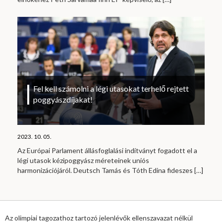
Fel kell számolni a légi utasokat terhelő rejtett
poggyászdíjakat!
2023. 10. 05.
Az Európai Parlament állásfoglalási indítványt fogadott el a
légi utasok kézipoggyász méreteinek uniós
harmonizációjáról. Deutsch Tamás és Tóth Edina fideszes
[…]
Az olimpiai tagozathoz tartozó jelenlévők ellenszavazat nélkül