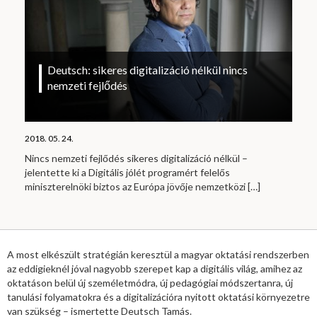
Deutsch: sikeres digitalizáció nélkül nincs
nemzeti fejlődés
2018. 05. 24.
Nincs nemzeti fejlődés sikeres digitalizáció nélkül –
jelentette ki a Digitális jólét programért felelős
miniszterelnöki biztos az Európa jövője nemzetközi
[…]
A most elkészült stratégián keresztül a magyar oktatási rendszerben
az eddigieknél jóval nagyobb szerepet kap a digitális világ, amihez az
oktatáson belül új személetmódra, új pedagógiai módszertanra, új
tanulási folyamatokra és a digitalizációra nyitott oktatási környezetre
van szükség – ismertette Deutsch Tamás.