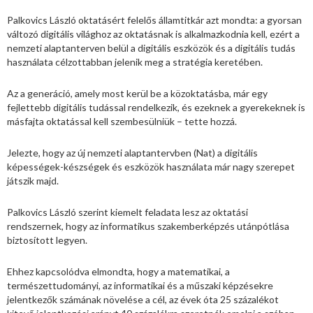
Palkovics László oktatásért felelős államtitkár azt mondta: a gyorsan
változó digitális világhoz az oktatásnak is alkalmazkodnia kell, ezért a
nemzeti alaptanterven belül a digitális eszközök és a digitális tudás
használata célzottabban jelenik meg a stratégia keretében.
Az a generáció, amely most kerül be a közoktatásba, már egy
fejlettebb digitális tudással rendelkezik, és ezeknek a gyerekeknek is
másfajta oktatással kell szembesülniük – tette hozzá.
Jelezte, hogy az új nemzeti alaptantervben (Nat) a digitális
képességek-készségek és eszközök használata már nagy szerepet
játszik majd.
Palkovics László szerint kiemelt feladata lesz az oktatási
rendszernek, hogy az informatikus szakemberképzés utánpótlása
biztosított legyen.
Ehhez kapcsolódva elmondta, hogy a matematikai, a
természettudományi, az informatikai és a műszaki képzésekre
jelentkezők számának növelése a cél, az évek óta 25 százalékot