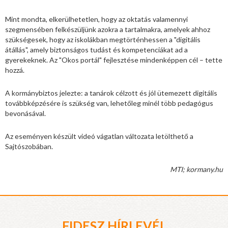
Mint mondta, elkerülhetetlen, hogy az oktatás valamennyi
szegmensében felkészüljünk azokra a tartalmakra, amelyek ahhoz
szükségesek, hogy az iskolákban megtörténhessen a "digitális
átállás", amely biztonságos tudást és kompetenciákat ad a
gyerekeknek. Az "Okos portál" fejlesztése mindenképpen cél – tette
hozzá.
A kormánybiztos jelezte: a tanárok célzott és jól ütemezett digitális
továbbképzésére is szükség van, lehetőleg minél több pedagógus
bevonásával.
Az eseményen készült videó vágatlan változata letölthető a
Sajtószobában.
MTI; kormany.hu
FIDESZ HÍRLEVÉL