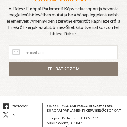
A Fidesz Európai Parlamenti Képviselőcsoportja havonta
megjelenő hírlevélben mutatja be a hónap legjelentősebb
eseményeit. Amennyiben szeretne értesítőt kapni ezekről a
hírekről, kérjük az alábbi mezőket kitöltve iratkozzon fel
hírlevelünkre.
FELIRATKOZOM
FIDESZ - MAGYAR POLGÁRI SZÖVETSÉG
facebook
EURÓPAI PARLAMENTI KÉPVISELŐCSOPORT
x
European Parliament, ASP09 E151,
60 Rue Wiertz, B–1047