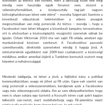
esetében az elérést kell növelni, mert a lakosság közel fele még
mindig nem használja egyik fórumot sem, viszont a
véleményformálókat, a középosztály tag-jait nagyon
költséghatékonyan lehet vele elérni” – mondta Szigetvári. Szerinte a
következő választások tekintetében a videós anyagok
megosztásában van még potenciál. Az biztos – mondja –, hogy a
Facebookot nem lehet kihagyni a következő kampány tervezésekor,
ott is elsősorban a közösségépítő, mozgósító üzenetek válnak be
igazán. Orbán Viktornak 2010 óta van saját FB-oldala, amelyet egy
munkatársával közösen szerkeszt. A Facebookhoz passzoló
személyesebb, direktebb üzeneteket mindig ő hagyja jóvá. A
miniszterelnök egyébként már 2009-ben csatlakozott a közösségi
médiához, amikor amerikai útjáról a Tumblren keresztül osztott meg
képeket a nyilvánossággal.
Mindenki találgatja, mi lehet a jövő, a fejlődési irány a politikai
kommunikációban, avagy mi jöhet az FB után. Egye-sek szerint van
még potenciál a videoüzenetekben, kerüljenek azok a Facebookra
vagy más videomegosztó oldalra. Ám az sem elképzelhetetlen, hogy
nem is olyan sokára egy tüntető a Kossuth téren csak azért kapjon
lelkesítő üze-netet, mert mobiltelefonja vagy FB-jelenléte miatt
pártja tudja majd róla, hogy éppen hol van, és mit csinál.