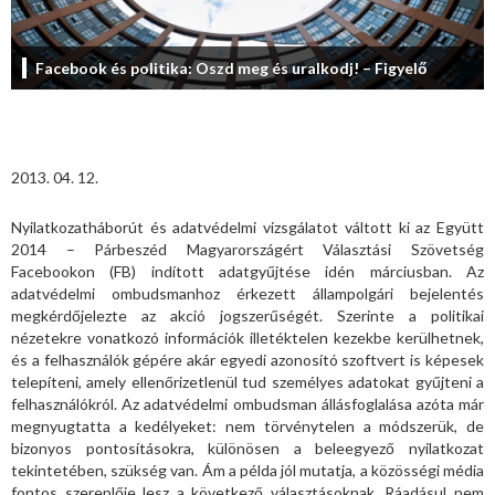
Facebook és politika: Oszd meg és uralkodj! – Figyelő
2013. 04. 12.
Nyilatkozatháborút és adatvédelmi vizsgálatot váltott ki az Együtt
2014 – Párbeszéd Magyarországért Választási Szövetség
Facebookon (FB) indított adatgyűjtése idén márciusban. Az
adatvédelmi ombudsmanhoz érkezett állampolgári bejelentés
megkérdőjelezte az akció jogszerűségét. Szerinte a politikai
nézetekre vonatkozó információk illetéktelen kezekbe kerülhetnek,
és a felhasználók gépére akár egyedi azonosító szoftvert is képesek
telepíteni, amely ellenőrizetlenül tud személyes adatokat gyűjteni a
felhasználókról. Az adatvédelmi ombudsman állásfoglalása azóta már
megnyugtatta a kedélyeket: nem törvénytelen a módszerük, de
bizonyos pontosításokra, különösen a beleegyező nyilatkozat
tekintetében, szükség van. Ám a példa jól mutatja, a közösségi média
fontos szereplője lesz a következő választásoknak. Ráadásul nem