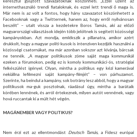
keresztül gyűjtött szavazatoknak köszönheti. „Ezzel üzent az
internethasználó trendi fiataloknak, és ezzel lett trendi ő maga is.
Már nem is az volt a fontos, hogy hány szavazatot köszönhetett a
Facebooknak vagy a Twitternek, hanem az, hogy erről nyilvánosan
beszélt” – utalt vissza a kezdetekre Boros Tamás, aki az előző
magyarországi választások idején több jelöltnek is segített közösségi
kampányokban. Azt mondja, emlékszik a pillanatra, amikor azért
drukkolt, hogy a magyar politi-kusok is intenzíven kezdjék használni a
közösségi csatornákat, ma már azonban sokszor azt kívánja, bárcsak
ne tennék. „A magyar politikusok zöme saját maga kommunikál
ezeken a fórumokon, pedig ez is komoly kommunikáci-ós, stratégiai
felkészülést igényel. Olyan, mintha a politikus egy kézi kamerával
nekiállna lefilmezni saját kampány-filmjét” – von párhuzamot.
Szerinte, ha beindul a kampány, sok botrány lesz abból, hogy a magyar
politikusok ma-guk posztolnak, ráadásul úgy, mintha a barátaik
körében lennének, és arról értekeznek, milyen autót vennének, vagy
hová ruccantak ki a múlt hét végén.
MAGÁNEMBER VAGY POLITIKUS?
Nem érzi ezt az ellentmondást
Deutsch Tamás
, a Fidesz európai