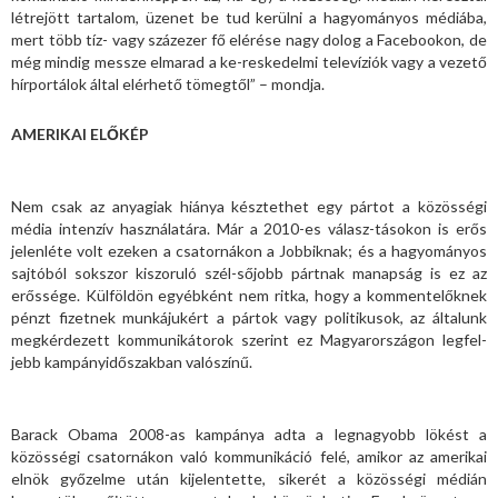
létrejött tartalom, üzenet be tud kerülni a hagyományos médiába,
mert több tíz- vagy százezer fő elérése nagy dolog a Facebookon, de
még mindig messze elmarad a ke-reskedelmi televíziók vagy a vezető
hírportálok által elérhető tömegtől” – mondja.
AMERIKAI ELŐKÉP
Nem csak az anyagiak hiánya késztethet egy pártot a közösségi
média intenzív használatára. Már a 2010-es válasz-tásokon is erős
jelenléte volt ezeken a csatornákon a Jobbiknak; és a hagyományos
sajtóból sokszor kiszoruló szél-sőjobb pártnak manapság is ez az
erőssége. Külföldön egyébként nem ritka, hogy a kommentelőknek
pénzt fizetnek munkájukért a pártok vagy politikusok, az általunk
megkérdezett kommunikátorok szerint ez Magyarországon legfel-
jebb kampányidőszakban valószínű.
Barack Obama 2008-as kampánya adta a legnagyobb lökést a
közösségi csatornákon való kommunikáció felé, amikor az amerikai
elnök győzelme után kijelentette, sikerét a közösségi médián