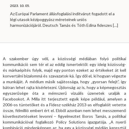
2023. 10. 05.
Az Európai Parlament állásfoglalási indítványt fogadott el a
légi utasok kézipoggyász méreteinek uniós
harmonizációjáról. Deutsch Tamás és Tóth Edina fideszes
[…]
A szakember úgy véli, a közösségi médiában folyó politikai
kommunikáció sem tér el az eddig ismertektől: egy ideig közösség-
és márkaépítés folyik, majd egy ponton ezeket az értékeket át kell
konvertálni bizalommá és szavazatok-ká. Így dől el, ki hogyan végezte
a munkáját. A médium másik sajátossága, hogy „gyorsan felejt”, így
bátran lehet rajta kísérletezni. Újdonság az is, hogy a képmegosztás
egyszerűsége óta a mémszerű vizuális üzenetek uralják a
Facebookot. A Milla itt terjesztett egyik képe például, amelyen a
2006-os tüntetőket és a Fidesz-székház 2013-as elfoglalóit vetette
össze, félmillió embert ért el. Ebből azonban nem lehet messzemenő
következtetéseket levonni – figyelmeztet Boros Tamás, a politikai
kommunikációval foglalkozó Policy Solutions igazgatója. „A nyerő
kombináció mindenképpen az, ha egy a közösségi médián keresztül