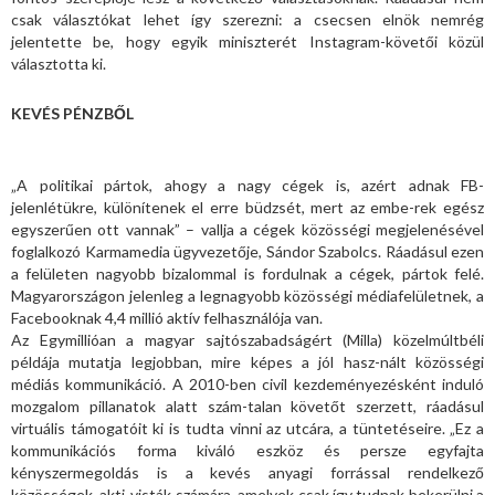
csak választókat lehet így szerezni: a csecsen elnök nemrég
jelentette be, hogy egyik miniszterét Instagram-követői közül
választotta ki.
KEVÉS PÉNZBŐL
„A politikai pártok, ahogy a nagy cégek is, azért adnak FB-
jelenlétükre, különítenek el erre büdzsét, mert az embe-rek egész
egyszerűen ott vannak” – vallja a cégek közösségi megjelenésével
foglalkozó Karmamedia ügyvezetője, Sándor Szabolcs. Ráadásul ezen
a felületen nagyobb bizalommal is fordulnak a cégek, pártok felé.
Magyarországon jelenleg a legnagyobb közösségi médiafelületnek, a
Facebooknak 4,4 millió aktív felhasználója van.
Az Egymillióan a magyar sajtószabadságért (Milla) közelmúltbéli
példája mutatja legjobban, mire képes a jól hasz-nált közösségi
médiás kommunikáció. A 2010-ben civil kezdeményezésként induló
mozgalom pillanatok alatt szám-talan követőt szerzett, ráadásul
virtuális támogatóit ki is tudta vinni az utcára, a tüntetéseire. „Ez a
kommunikációs forma kiváló eszköz és persze egyfajta
kényszermegoldás is a kevés anyagi forrással rendelkező
közösségek, akti-visták számára, amelyek csak így tudnak bekerülni a