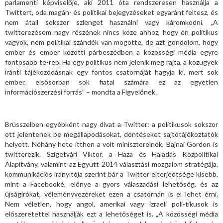
parlamenti képviselője, aki 2011 óta rendszeresen használja a
Twittert, oda magán- és politikai bejegyzéseket egyaránt feltesz, és
nem átall sokszor szlenget használni vagy káromkodni. „A
twitterezésem nagy részének nincs köze ahhoz, hogy én politikus
vagyok, nem politikai szándék van mögötte, de azt gondolom, hogy
ember és ember közötti párbeszédben a közösségi média egyre
fontosabb te-rep. Ha egy politikus nem jelenik meg rajta, a közügyek
iránti tájékozódásnak egy fontos csatornáját hagyja ki, mert sok
ember, elsősorban sok fiatal számára ez az egyetlen
információszerzési forrás” – mondta a Figyelőnek.
Brüsszelben egyébként nagy divat a Twitter: a politikusok sokszor
ott jelentenek be megállapodásokat, döntéseket sajtótájékoztatók
helyett. Néhány hete itthon a volt miniszterelnök, Bajnai Gordon is
twitterezik. Szigetvári Viktor, a Haza és Haladás Közpolitikai
Alapítvány, valamint az Együtt 2014 választási mozgalom stratégája,
kommunikációs irányítója szerint bár a Twitter elterjedtsége kisebb,
mint a Facebooké, előnye a gyors válaszadási lehetőség, és az
újságírókat, véleményvezéreket ezen a csatornán is el lehet érni.
Nem véletlen, hogy angol, amerikai vagy izraeli poli-tikusok is
előszeretettel használják ezt a lehetőséget is. „A közösségi média