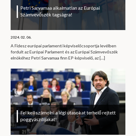
Petri Sarvamaa alkalmatlan az Európai
Számvevőszék tagságra!
2024. 02. 06.
A Fidesz európai parlamenti képviselőcsoportja levélben
fordult az Európai Parlament és az Európai Számvevőszék
elnökéhez Petri Sarvamaa finn EP-képviselő, az
[…]
Fel kell számolni a légi utasokat terhelő rejtett
poggyászdíjakat!