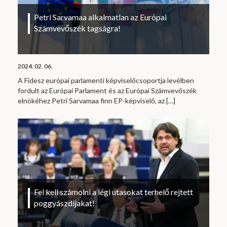
Petri Sarvamaa alkalmatlan az Európai
Számvevőszék tagságra!
2024. 02. 06.
A Fidesz európai parlamenti képviselőcsoportja levélben
fordult az Európai Parlament és az Európai Számvevőszék
elnökéhez Petri Sarvamaa finn EP-képviselő, az
[…]
Fel kell számolni a légi utasokat terhelő rejtett
poggyászdíjakat!