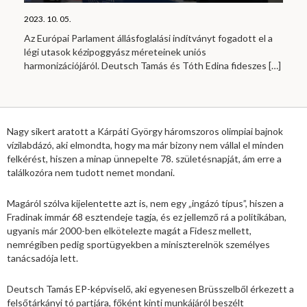
2023. 10. 05.
Az Európai Parlament állásfoglalási indítványt fogadott el a
légi utasok kézipoggyász méreteinek uniós
harmonizációjáról. Deutsch Tamás és Tóth Edina fideszes
[…]
Nagy sikert aratott a Kárpáti György háromszoros olimpiai bajnok
vízilabdázó, aki elmondta, hogy ma már bizony nem vállal el minden
felkérést, hiszen a minap ünnepelte 78. születésnapját, ám erre a
találkozóra nem tudott nemet mondani.
Magáról szólva kijelentette azt is, nem egy „ingázó típus”, hiszen a
Fradinak immár 68 esztendeje tagja, és ez jellemző rá a politikában,
ugyanis már 2000-ben elkötelezte magát a Fidesz mellett,
nemrégiben pedig sportügyekben a miniszterelnök személyes
tanácsadója lett.
Deutsch Tamás EP-képviselő, aki egyenesen Brüsszelből érkezett a
felsőtárkányi tó partjára, főként kinti munkájáról beszélt