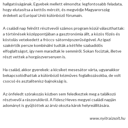
hallgatóságának. Egyebek mellett elmondta: legfontosabb feladata,
hogy elutasítsa a kettős mércét, és megvédje Magyarország
érdekeit az Európai Unió különböző fórumain.
A családi nap felnőtt résztvevői számos program közül választhattak:
a történések középpontjában a gasztronómia állt, a közös főzés és
kóstolás vetekedett a fröccs-sátornépszerűségével. Az igazi
szakértők persze kombinálni tudták a kétféle szabadidős
elfoglaltságot, így nem maradtak le semmiről. Sokan fociztak, illetve
részt vettek a horgászversenyen is.
Ha család, akkor gyerekek: a kicsiket mesesátor várta, ugyanakkor
bekapcsolódhattak a különböző kézműves foglalkozásokba, de volt
csocsó és asztalitenisz-bajnokság is.
Az önfeledt szórakozás közben sem feledkeztek meg a találkozó
résztvevői a rászorulókról. A Fidesz Heves megyei családi napján
adományt is gyűjtöttek az árvíz okozta károk helyreállítására.
www.nyitraizsolt.hu