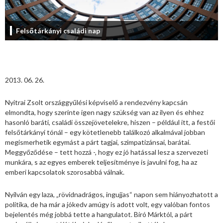
Felsőtárkányi családi nap
2013. 06. 26.
Nyitrai Zsolt országgyűlési képviselő a rendezvény kapcsán
elmondta, hogy szerinte igen nagy szükség van az ilyen és ehhez
hasonló baráti, családi összejövetelekre, hiszen – például itt, a festői
felsőtárkányi tónál – egy kötetlenebb találkozó alkalmával jobban
megismerhetik egymást a párt tagjai, szimpatizánsai, barátai.
Meggyőződése – tett hozzá -, hogy ez jó hatással lesz a szervezeti
munkára, s az egyes emberek teljesítménye is javulni fog, ha az
emberi kapcsolatok szorosabbá válnak.
Nyilván egy laza, „rövidnadrágos, ingujjas“ napon sem hiányozhatott a
politika, de ha már a jókedv amúgy is adott volt, egy valóban fontos
bejelentés még jobbá tette a hangulatot. Bíró Márktól, a párt