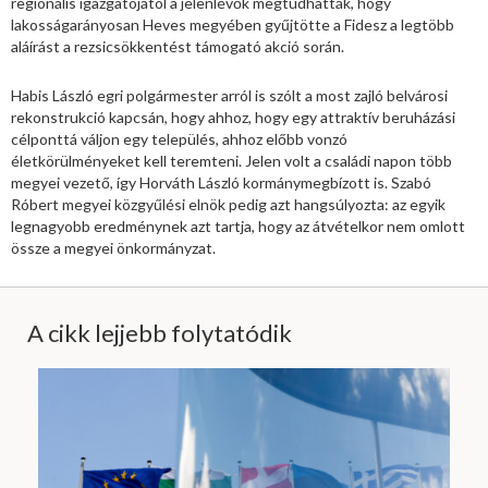
regionális igazgatójától a jelenlévők megtudhatták, hogy
lakosságarányosan Heves megyében gyűjtötte a Fidesz a legtöbb
aláírást a rezsicsökkentést támogató akció során.
Habis László egri polgármester arról is szólt a most zajló belvárosi
rekonstrukció kapcsán, hogy ahhoz, hogy egy attraktív beruházási
célponttá váljon egy település, ahhoz előbb vonzó
életkörülményeket kell teremteni. Jelen volt a családi napon több
megyei vezető, így Horváth László kormánymegbízott is. Szabó
Róbert megyei közgyűlési elnök pedig azt hangsúlyozta: az egyik
legnagyobb eredménynek azt tartja, hogy az átvételkor nem omlott
össze a megyei önkormányzat.
A cikk lejjebb folytatódik