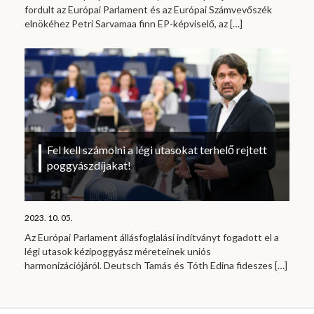
fordult az Európai Parlament és az Európai Számvevőszék
elnökéhez Petri Sarvamaa finn EP-képviselő, az
[…]
Fel kell számolni a légi utasokat terhelő rejtett
poggyászdíjakat!
2023. 10. 05.
Az Európai Parlament állásfoglalási indítványt fogadott el a
légi utasok kézipoggyász méreteinek uniós
harmonizációjáról. Deutsch Tamás és Tóth Edina fideszes
[…]