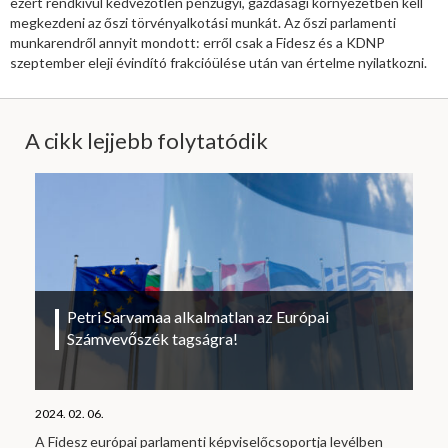
ezért rendkívül kedvezőtlen pénzügyi, gazdasági környezetben kell
megkezdeni az őszi törvényalkotási munkát. Az őszi parlamenti
munkarendről annyit mondott: erről csak a Fidesz és a KDNP
szeptember eleji évindító frakcióülése után van értelme nyilatkozni.
A cikk lejjebb folytatódik
Petri Sarvamaa alkalmatlan az Európai
Számvevőszék tagságra!
2024. 02. 06.
A Fidesz európai parlamenti képviselőcsoportja levélben