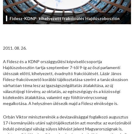
Fidesz-KDNP: kihelyezett frakcióülés Hajdúszoboszlón
2011. 08. 26.
A Fidesz és a KDNP országgyűlési képviselőcsoportja
Hajdúszoboszlón tartja szeptember 7-től 9-ig az őszi parlamenti
ülésszak előtti, kihelyezett, évadnyitó frakcióülését. Lázár János
Fidesz-frakcióvezető korábbi tájékoztatása szerint a tanácskozáson
várhatóan téma lesz az igazságszolgáltatás átalakítása, az új
választójogi törvény, az oktatás, az egészségügy és a közösségi
közlekedés átalakítása, valamint egy földtörvénycsomag
megalkotása. A helyszínen ülésezik majd a Fidesz elnöksége is.
Orbán Viktor miniszterelnök a devizaválsággal foglalkozó augusztus
17-i kormányülés utáni sajtótájékoztatón azt mondta: az eurózónából
induló pénzügyi válság súlyos kihívást jelent Magyarországnak is,