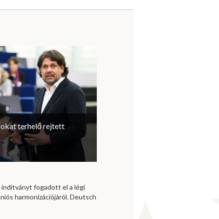
sokat terhelő rejtett
 indítványt fogadott el a légi
niós harmonizációjáról. Deutsch