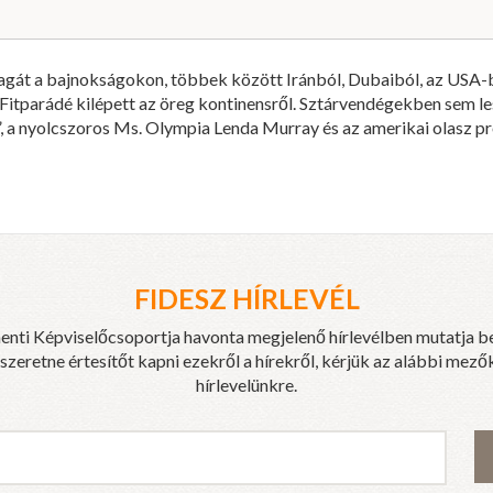
magát a bajnokságokon, többek között Iránból, Dubaiból, az USA-
a Fitparádé kilépett az öreg kontinensről. Sztárvendégekben sem le
 a nyolcszoros Ms. Olympia Lenda Murray és az amerikai olasz pro
FIDESZ HÍRLEVÉL
enti Képviselőcsoportja havonta megjelenő hírlevélben mutatja b
eretne értesítőt kapni ezekről a hírekről, kérjük az alábbi mezők
hírlevelünkre.