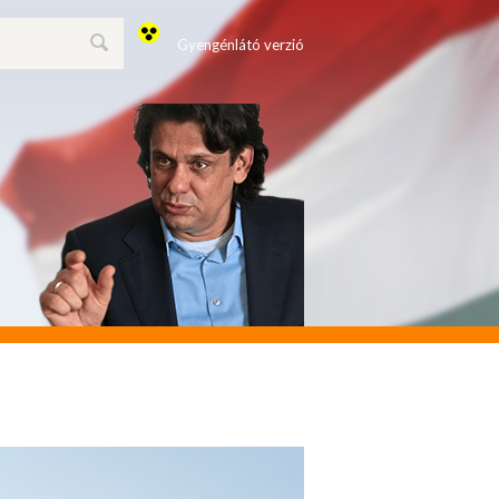
Gyengénlátó verzió