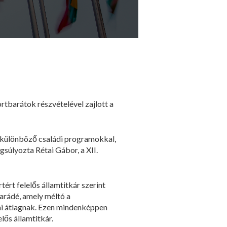
tbarátok részvételével zajlott a
t különböző családi programokkal,
ngsúlyozta Rétai Gábor, a XII.
rt felelős államtitkár szerint
arádé, amely méltó a
ai átlagnak. Ezen mindenképpen
lős államtitkár.