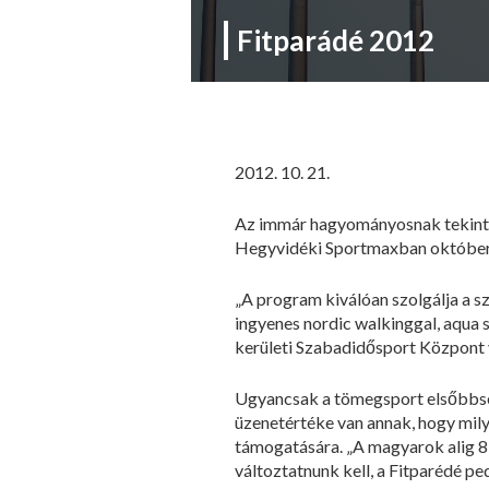
Fitparádé 2012
2012. 10. 21.
Az immár hagyományosnak tekinthe
Hegyvidéki Sportmaxban október 2
„A program kiválóan szolgálja a 
ingyenes nordic walkinggal, aqua sa
kerületi Szabadidősport Központ 
Ugyancsak a tömegsport elsőbbségé
üzenetértéke van annak, hogy mil
támogatására. „A magyarok alig 8
változtatnunk kell, a Fitparédé pe