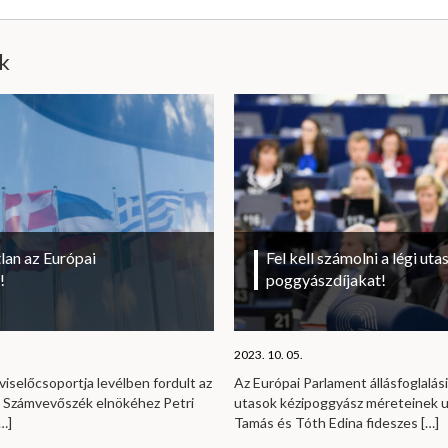
ik
lan az Európai
Fel kell számolni a légi uta
!
poggyászdíjakat!
2023. 10. 05.
viselőcsoportja levélben fordult az
Az Európai Parlament állásfoglalási
i Számvevőszék elnökéhez Petri
utasok kézipoggyász méreteinek u
…]
Tamás és Tóth Edina fideszes
[…]