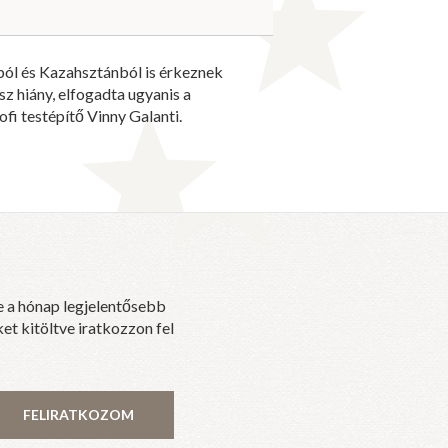
ból és Kazahsztánból is érkeznek
sz hiány, elfogadta ugyanis a
fi testépítő Vinny Galanti.
e a hónap legjelentősebb
et kitöltve iratkozzon fel
FELIRATKOZOM