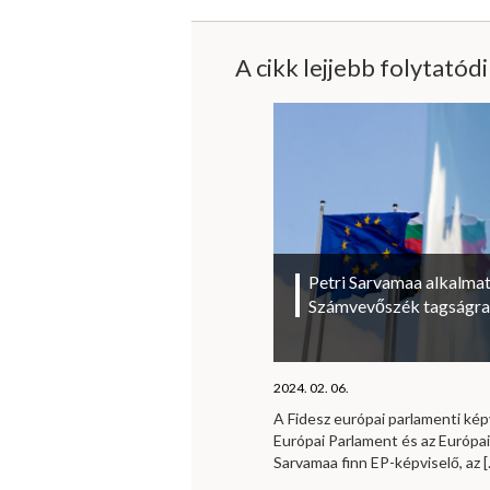
A cikk lejjebb folytatód
Petri Sarvamaa alkalmat
Számvevőszék tagságra
2024. 02. 06.
A Fidesz európai parlamenti kép
Európai Parlament és az Európa
Sarvamaa finn EP-képviselő, az
[