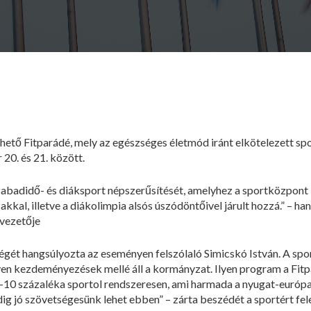
tő Fitparádé, mely az egészséges életmód iránt elkötelezett spor
0. és 21. között.
szabadidő- és diáksport népszerűsítését, amelyhez a sportközpon
kkal, illetve a diákolimpia alsós úszódöntőivel járult hozzá.” – ha
vezetője
t hangsúlyozta az eseményen felszólaló Simicskó István. A sporté
yen kezdeményezések mellé áll a kormányzat. Ilyen program a Fitp
-10 százaléka sportol rendszeresen, ami harmada a nyugat-európ
dig jó szövetségesünk lehet ebben” – zárta beszédét a sportért fele