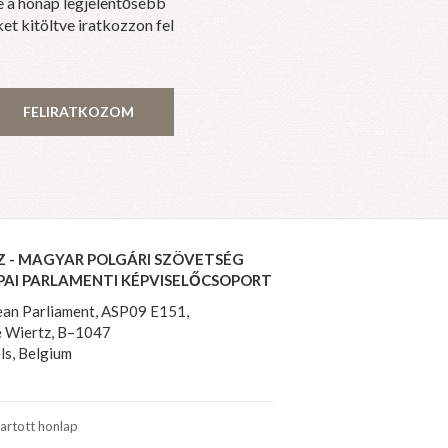
e a hónap legjelentősebb
et kitöltve iratkozzon fel
FELIRATKOZOM
Z - MAGYAR POLGÁRI SZÖVETSÉG
PAI PARLAMENTI KÉPVISELŐCSOPORT
an Parliament, ASP09 E151,
 Wiertz, B–1047
ls, Belgium
artott honlap