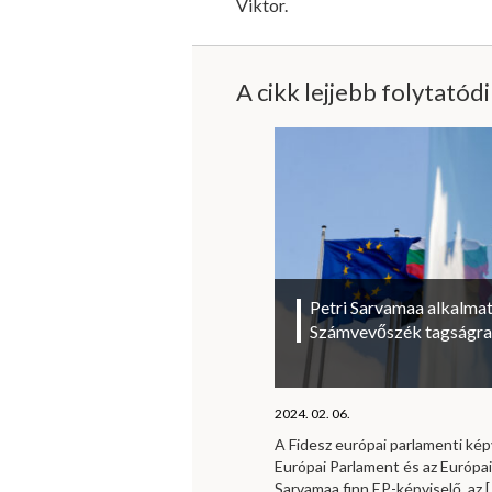
Viktor.
A cikk lejjebb folytatód
Petri Sarvamaa alkalmat
Számvevőszék tagságra
2024. 02. 06.
A Fidesz európai parlamenti kép
Európai Parlament és az Európa
Sarvamaa finn EP-képviselő, az
[