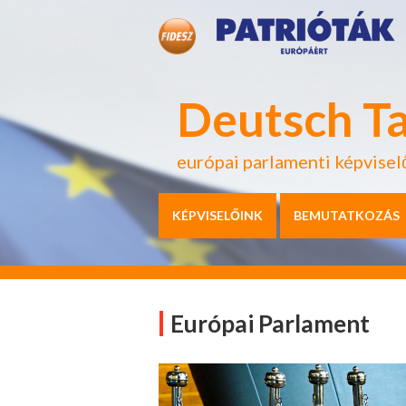
Deutsch T
európai parlamenti képvisel
KÉPVISELŐINK
BEMUTATKOZÁS
Európai Parlament