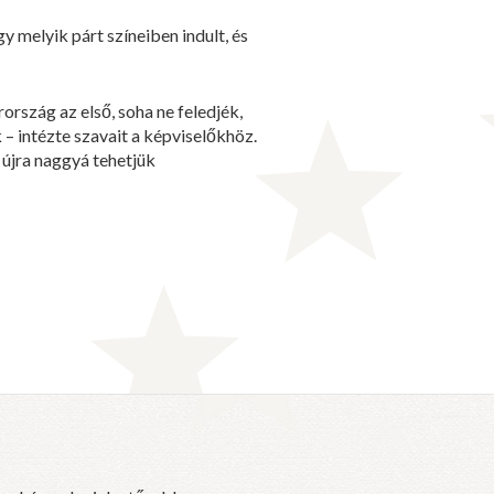
 melyik párt színeiben indult, és
rszág az első, soha ne feledjék,
– intézte szavait a képviselőkhöz.
 újra naggyá tehetjük