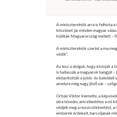
A miniszterelnök arra is felhívta 
köszönet jár minden magyar választ
kiálltak Magyarország mellett – f
A miniszterelnök szerint a ma meg
védik”.
Az lesz a dolguk, hogy kivívják a 
is hallassák a magyarok hangját – 
elutasították a jobb- és baloldal
amelyre még nagy jövő vár – szöge
Orbán Viktor kiemelte, a képvisel
útra tévedni, ami ellentétes a mi k
védjék meg a rezsicsökkentést, a
emberek érdekeit, harcoljanak min