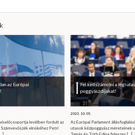
ik
lan az Európai
Fel kell számolni a légi uta
!
poggyászdíjakat!
2023. 10. 05.
viselőcsoportja levélben fordult az
Az Európai Parlament állásfoglalási
i Számvevőszék elnökéhez Petri
utasok kézipoggyász méreteinek u
…]
Tamás és Tóth Edina fideszes
[…]