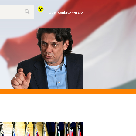
Gyengénlátó verzió