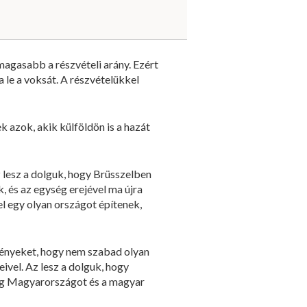
gmagasabb a részvételi arány. Ezért
 le a voksát. A részvételükkel
 azok, akik külföldön is a hazát
z lesz a dolguk, hogy Brüsszelben
, és az egység erejével ma újra
el egy olyan országot építenek,
zményeket, hogy nem szabad olyan
eivel. Az lesz a dolguk, hogy
meg Magyarországot és a magyar