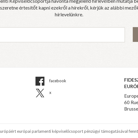
enti Képviselőcsoportja havonta megjelenő hírlevélben mutatja b
eretne értesítőt kapni ezekről a hírekről, kérjük az alábbi mezők
hírlevelünkre.
FIDES
facebook
EURÓ
x
Europe
60 Rue
Brusse
Európáért európai parlamenti képviselőcsoport pénzügyi támogatásával fennt