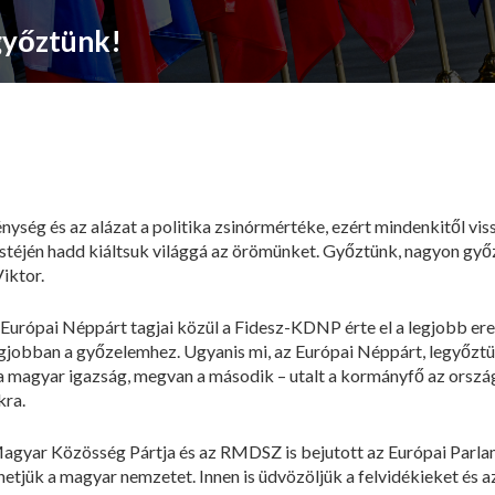
győztünk!
nység és az alázat a politika zsinórmértéke, ezért mindenkitől vi
estéjén hadd kiáltsuk világgá az örömünket. Győztünk, nagyon győ
iktor.
Európai Néppárt tagjai közül a Fidesz-KDNP érte el a legjobb ered
egjobban a győzelemhez. Ugyanis mi, az Európai Néppárt, legyőztük
 magyar igazság, megvan a második – utalt a kormányfő az országg
kra.
 Magyar Közösség Pártja és az RMDSZ is bejutott az Európai Parla
hetjük a magyar nemzetet. Innen is üdvözöljük a felvidékieket és 