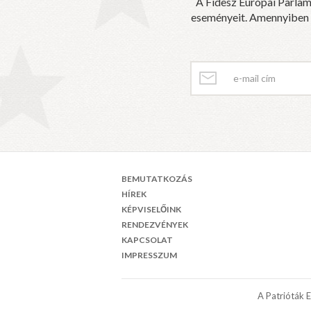
A Fidesz Európai Parlam
eseményeit. Amennyiben sz
BEMUTATKOZÁS
HÍREK
KÉPVISELŐINK
RENDEZVÉNYEK
KAPCSOLAT
IMPRESSZUM
A Patrióták 