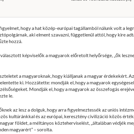
a figyelmet, hogy a hat közép-európai tagállamból nálunk volt a le
ópolgárnak, aki elment szavazni, függetlenül attól, hogy kire adta
űzte hozzá.
választott képviselők a magyarok előretolt helyőrsége, „ők lesznek
tiszteletet a magyaroknak, hogy kiálljanak a magyar érdekekért. A
jelentette ki. Hozzátette: mondják el, hogy a magyarok egységesek
i szélsőségeket. Mondják el, hogy a magyarok az összefogás erejév
zte le.
őknek az lesz a dolguk, hogy arra figyelmeztessék az uniós inté
özös kultúránkkal és az európai, keresztény civilizáció közös érték
 magyar földet, a méltányos közteherviselést, „általában védjék 
den magyarért” – sorolta.