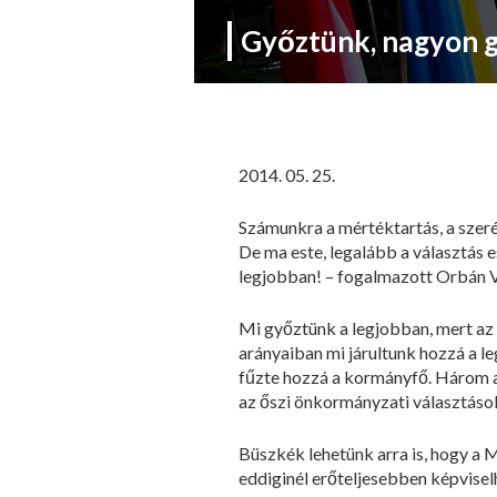
Győztünk, nagyon 
2014. 05. 25.
Számunkra a mértéktartás, a szeré
De ma este, legalább a választás 
legjobban! – fogalmazott Orbán V
Mi győztünk a legjobban, mert az 
arányaiban mi járultunk hozzá a l
fűzte hozzá a kormányfő. Három a
az őszi önkormányzati választáso
Büszkék lehetünk arra is, hogy a
eddiginél erőteljesebben képvisel