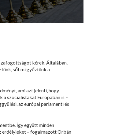
sszafogottságot kérek. Általában.
ztünk, sőt mi győztünk a
ményt, ami azt jelenti, hogy
 a szocialistákat Európában is –
yűlési, az európai parlamenti és
mentbe. Így együtt minden
az erdélyieket – fogalmazott Orbán