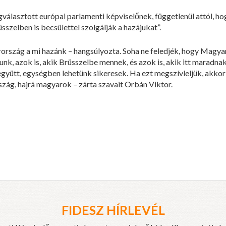
álasztott európai parlamenti képviselőnek, függetlenül attól, hogy
sszelben is becsülettel szolgálják a hazájukat”.
rszág a mi hazánk – hangsúlyozta. Soha ne feledjék, hogy Magyaro
, azok is, akik Brüsszelbe mennek, és azok is, akik itt maradnak 
yütt, egységben lehetünk sikeresek. Ha ezt megszívleljük, akkor
ág, hajrá magyarok – zárta szavait Orbán Viktor.
FIDESZ HÍRLEVÉL