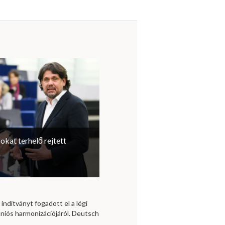
sokat terhelő rejtett
 indítványt fogadott el a légi
niós harmonizációjáról. Deutsch