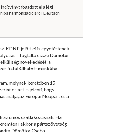
 indítványt fogadott el a légi
niós harmonizációjáról. Deutsch
z-KDNP jelöltjei is egyetértenek.
bályozás – foglalta össze Dömötör
nélküliség növekedését, a
r fiatal állhatott munkába.
ogram, melynek keretében 15
int ez azt is jelenti, hogy
asználja, az Európai Néppárt és a
ek az uniós csatlakozásnak. Ha
teremteni, akkor a pártszövetség
 mondta Dömötör Csaba.