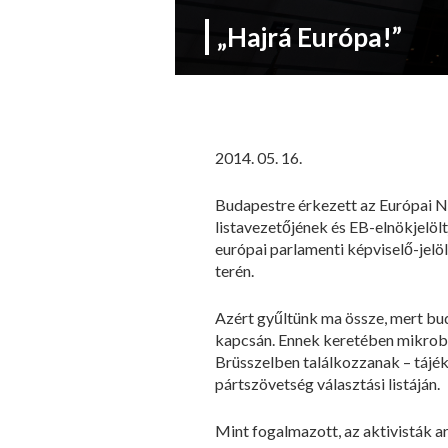
„Hajrá Európa!”
2014. 05. 16.
Budapestre érkezett az Európai N
listavezetőjének és EB-elnökjel
európai parlamenti képviselő-jelö
terén.
Azért gyűltünk ma össze, mert bu
kapcsán. Ennek keretében mikrobus
Brüsszelben találkozzanak – tájék
pártszövetség választási listáján.
Mint fogalmazott, az aktivisták ar