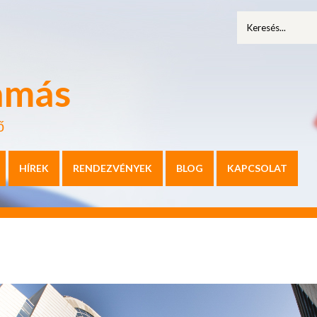
amás
ő
HÍREK
RENDEZVÉNYEK
BLOG
KAPCSOLAT