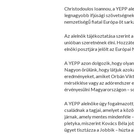
Christodoulos Ioannou, a YEPP alel
legnagyobb ifjúsági szövetségnek
nemzetiségű fiatal Európa öt sark
Az alelnök tájékoztatása szerint 
unióban szeretnének élni. Hozzáte
elnöki posztjára jelölt az Európai
A YEPP azon dolgozik, hogy olyan
Nagyon örülünk, hogy látjuk azoka
eredményeket, amiket Orbán Viktor
mérséklése vagy az adórendszer e
érvényesülni Magyarországon – so
A YEPP alelnöke úgy fogalmazott, 
családnak a tagjai, amelyet a közö
járnak, amely mentes mindenféle – 
pletyka, miszerint Kovács Béla jo
ügyet tisztázza a Jobbik – húzta a