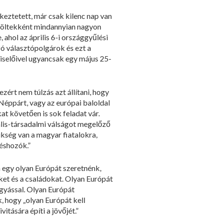
keztetett, már csak kilenc nap van
elöltekként mindannyian nagyon
hol az április 6-i országgyűlési
 választópolgárok és ezt a
viselőivel ugyancsak egy május 25-
zért nem túlzás azt állítani, hogy
Néppárt, vagy az európai baloldal
t követően is sok feladat vár.
iális-társadalmi válságot megelőző
kség van a magyar fiatalokra,
éshozók.”
 egy olyan Európát szeretnénk,
ket és a családokat. Olyan Európát
gyással. Olyan Európát
, hogy „olyan Európát kell
itására építi a jövőjét.”