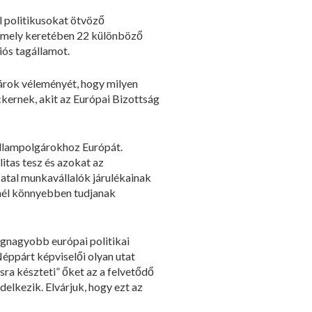
al politikusokat ötvöző
 amely keretében 22 különböző
iós tagállamot.
gárok véleményét, hogy milyen
ckernek, akit az Európai Bizottság
állampolgárokhoz Európát.
itas tesz és azokat az
iatal munkavállalók járulékainak
inél könnyebben tudjanak
egnagyobb európai politikai
Néppárt képviselői olyan utat
sra készteti” őket az a felvetődő
elkezik. Elvárjuk, hogy ezt az