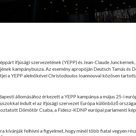
éppárt ifjúsági szervezetének (YEPP) és Jean-Claude Junckernek,
öltjének kampánybusza. Az esemény apropóján Deutsch Tamás és
ltjei a YEPP alelnökével Christodoulos Ioannouval közösen tartot
dapesti állomásához érkezett a YEPP kampánya a május 25-i európ
zokkal indult el az ifjúsági szervezet Európa különböző országai
oztatott Dömötör Csaba, a Fidesz-KDNP európai parlamenti képvise
ra kívánják felhívni a figyelmet, hogy minél több fiatal vegyen rés