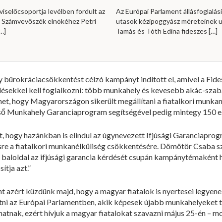
viselőcsoportja levélben fordult az
Az Európai Parlament állásfoglalási
i Számvevőszék elnökéhez Petri
utasok kézipoggyász méreteinek u
…]
Tamás és Tóth Edina fideszes
[…]
bürokráciacsökkentést célzó kampányt indított el, amivel a Fides
rdésekkel kell foglalkozni: több munkahely és kevesebb akác-sza
elmet, hogy Magyarországon sikerült megállítani a fiatalkori munka
ő Munkahely Garanciaprogram segítségével pedig mintegy 150 eze
ált, hogy hazánkban is elindul az úgynevezett Ifjúsági Garanciapr
ésre a fiatalkori munkanélküliség csökkentésére. Dömötör Csaba szer
baloldal az ifjúsági garancia kérdését csupán kampánytémaként h
tja azt.”
t azért küzdünk majd, hogy a magyar fiatalok is nyertesei legyen
átni az Európai Parlamentben, akik képesek újabb munkahelyeket 
íthatnak, ezért hívjuk a magyar fiatalokat szavazni május 25-én –