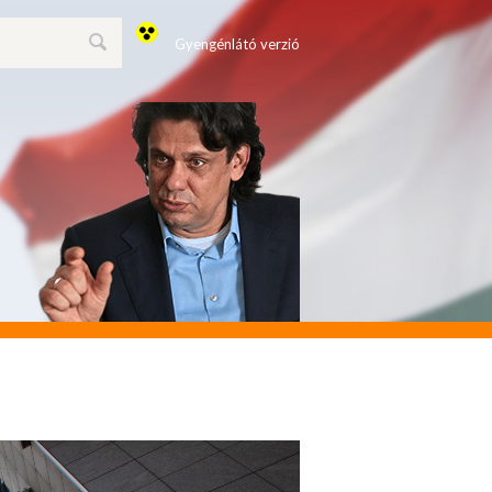
Gyengénlátó verzió