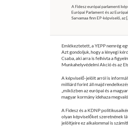
A Fidesz európai parlamenti kép
Európai Parlament és az Európa
Sarvamaa finn EP-képviselő, az
[
Emlékeztetett, a YEPP nemrég egy 
Azt gondoljuk, hogy a lényegi ké
Csaba, aki arra is felhívta a figy
Munkahelyvédelmi Akció és az Els
A képviselő-jelölt arról is inform
milliárd forint áll majd rendelkez
„miközben az európai és a magyar 
magyar kormány idehaza megvalósí
A Fidesz és a KDNP politikusaikén
olyan képviselőket szeretnének l
jelöltjeire ez alkalommal is szám