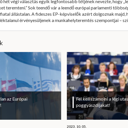
 hét végi választás egyik legfontosabb tétjének nevezte, hogy „l
 teremteni.” Sok teendő vár a leendő európai parlamenti többség
iatal állástalan. A fideszes EP-képviselők azért dolgoznak majd, 
éktalanul érvényesüljenek a munkahelyteremtés szempontjai – s
ik
lan az Európai
Fel kell számolni a légi uta
!
poggyászdíjakat!
2023. 10. 05.