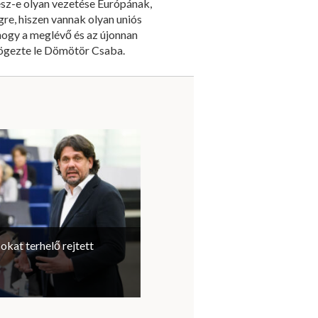
esz-e olyan vezetése Európának,
re, hiszen vannak olyan uniós
hogy a meglévő és az újonnan
zögezte le Dömötör Csaba.
sokat terhelő rejtett