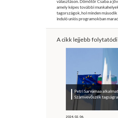
választáson. Dömötör Csaba a jövő
amely képes további munkahelyeket
tagországok, hol minden második f
induló uniós programokban marad
A cikk lejjebb folytatód
Petri Sarvamaa alkalmat
Számvevőszék tagságra
2024. 02. 06.