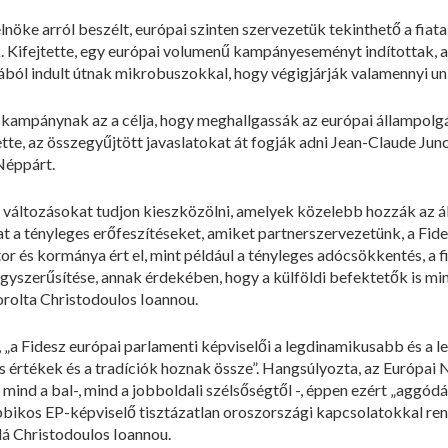
nöke arról beszélt, európai szinten szervezetük tekinthető a fiat
. Kifejtette, egy európai volumenű kampányeseményt indítottak,
ából indult útnak mikrobuszokkal, hogy végigjárják valamennyi un
a kampánynak az a célja, hogy meghallgassák az európai állampol
tte, az összegyűjtött javaslatokat át fogják adni Jean-Claude Jun
 Néppárt.
 változásokat tudjon kieszközölni, amelyek közelebb hozzák az 
t a tényleges erőfeszítéseket, amiket partnerszervezetünk, a Fidel
 és kormánya ért el, mint például a tényleges adócsökkentés, a f
gyszerűsítése, annak érdekében, hogy a külföldi befektetők is m
rolta Christodoulos Ioannou.
„a Fidesz európai parlamenti képviselői a legdinamikusabb és a l
s értékek és a tradíciók hoznak össze”. Hangsúlyozta, az Európai 
mind a bal-, mind a jobboldali szélsőségtől -, éppen ezért „aggódá
bbikos EP-képviselő tisztázatlan oroszországi kapcsolatokkal rend
lá Christodoulos Ioannou.