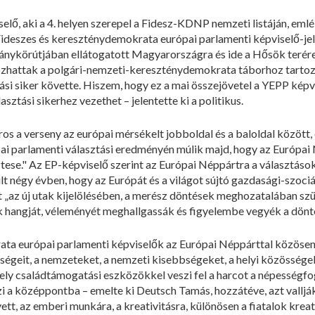
lő, aki a 4. helyen szerepel a Fidesz-KDNP nemzeti listáján, emlé
. Fideszes és kereszténydemokrata európai parlamenti képviselő-j
ykörútjában ellátogatott Magyarországra és ide a Hősök terére, a
zhattak a polgári-nemzeti-kereszténydemokrata táborhoz tartozó
tási siker követte. Hiszem, hogy ez a mai összejövetel a YEPP kép
asztási sikerhez vezethet – jelentette ki a politikus.
os a verseny az európai mérsékelt jobboldal és a baloldal között, e
ai parlamenti választási eredményén múlik majd, hogy az Európai 
tese." Az EP-képviselő szerint az Európai Néppártra a választásoka
últ négy évben, hogy az Európát és a világot sújtó gazdasági-szoc
az új utak kijelölésében, a merész döntések meghozatalában szü
ok hangját, véleményét meghallgassák és figyelembe vegyék a dönt
ata európai parlamenti képviselők az Európai Néppárttal közösen
ségeit, a nemzeteket, a nemzeti kisebbségeket, a helyi közössége
ely családtámogatási eszközökkel veszi fel a harcot a népességfo
i a középpontba – emelte ki Deutsch Tamás, hozzátéve, azt vallják
ett, az emberi munkára, a kreativitásra, különösen a fiatalok kreativ