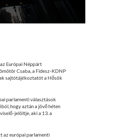
 az Európai Néppárt
 Dömötör Csaba, a Fidesz-KDNP
tak sajtótájékoztatót a Hősök
ai parlamenti választások
ból, hogy aztán a jövő héten
lő-jelöltje, aki a 13. a
zt az európai parlamenti