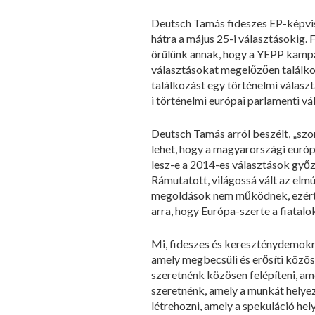
Deutsch Tamás fideszes EP-képvise
hátra a május 25-i választásokig
örülünk annak, hogy a YEPP kampán
választásokat megelőzően találko
találkozást egy történelmi válasz
i történelmi európai parlamenti vál
Deutsch Tamás arról beszélt, „szor
lehet, hogy a magyarországi európ
lesz-e a 2014-es választások győz
Rámutatott, világossá vált az elm
megoldások nem működnek, ezért „
arra, hogy Európa-szerte a fiatal
Mi, fideszes és kereszténydemokr
amely megbecsüli és erősíti közös
szeretnénk közösen felépíteni, am
szeretnénk, amely a munkát helyez
létrehozni, amely a spekuláció hely