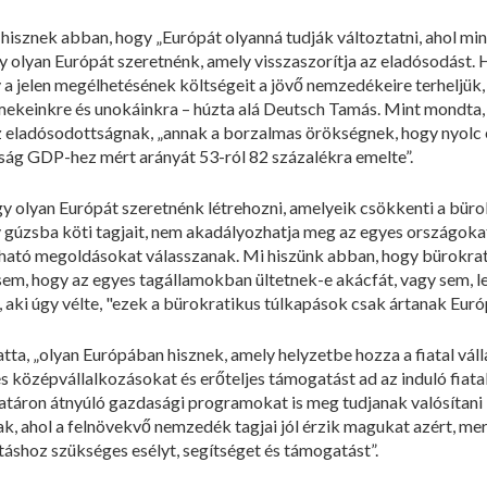
 hisznek abban, hogy „Európát olyanná tudják változtatni, ahol mind
 olyan Európát szeretnénk, amely visszaszorítja az eladósodást. 
a jelen megélhetésének költségeit a jövő nemzedékeire terheljük
ekeinkre és unokáinkra – húzta alá Deutsch Tamás. Mint mondta,
az eladósodottságnak, „annak a borzalmas örökségnek, hogy nyolc év
ág GDP-hez mért arányát 53-ról 82 százalékra emelte”.
 olyan Európát szeretnénk létrehozni, amelyeik csökkenti a büro
úzsba köti tagjait, nem akadályozhatja meg az egyes országokat 
ható megoldásokat válasszanak. Mi hiszünk abban, hogy bürokra
sem, hogy az egyes tagállamokban ültetnek-e akácfát, vagy sem, le
, aki úgy vélte, "ezek a bürokratikus túlkapások csak ártanak Eu
atta, „olyan Európában hisznek, amely helyzetbe hozza a fiatal vál
és középvállalkozásokat és erőteljes támogatást ad az induló fiatal
határon átnyúló gazdasági programokat is meg tudjanak valósítani
k, ahol a felnövekvő nemzedék tagjai jól érzik magukat azért, me
táshoz szükséges esélyt, segítséget és támogatást”.