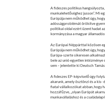
A fideszes politikus hangsúlyozta,
munkalehetőséghez jusson”. Mi egy
Európája nem működhet úgy, hogy 
adósságproblémát örökítve gyerm
politikai oldal ezért üzent hadat 
kormányzása a magyar államadóss
Az Európai Néppárttal közösen egy
Európája nem működhet úgy, hogy g
Európa-szerte sikeresen alkalmaz
bele az unió egyetlen intézménye 
sem – jelentette ki Deutsch Tamás
A fideszes EP-képviselő úgy folyt
akarunk, amely ösztönzi és a kis- 
fiatal vállalkozókat abban, hogy 
hozzáfűzve, „olyan Európát akarna
munkavállaláshoz és a családalapí