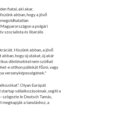
en fiatal, aki akar,
Hiszünk abban, hogy a jövő
, megoldhatatlan
 Magyarországon a polgári
 szocialista és liberális
kráciát. Hiszünk abban, a jövő
abban, hogy új utakat, új akár
tikus döntésekkel nem szólhat
het-e otthon pálinkát főzni, vagy
rópa versenyképességének."
lalkozókat”. Olyan Európát
 startup vállalkozásoknak, segíti a
 – szögezte le Deutsch Tamás,
rt megkapják a tanuláshoz, a