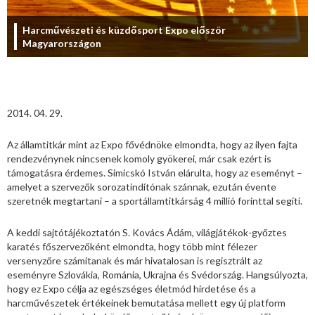
Harcművészeti és küzdősport Expo először
Magyarországon
2014. 04. 29.
Az államtitkár mint az Expo fővédnöke elmondta, hogy az ilyen fajta
rendezvénynek nincsenek komoly gyökerei, már csak ezért is
támogatásra érdemes. Simicskó István elárulta, hogy az eseményt –
amelyet a szervezők sorozatindítónak szánnak, ezután évente
szeretnék megtartani – a sportállamtitkárság 4 millió forinttal segíti.
A keddi sajtótájékoztatón S. Kovács Ádám, világjátékok-győztes
karatés főszervezőként elmondta, hogy több mint félezer
versenyzőre számítanak és már hivatalosan is regisztrált az
eseményre Szlovákia, Románia, Ukrajna és Svédország. Hangsúlyozta,
hogy ez Expo célja az egészséges életmód hirdetése és a
harcművészetek értékeinek bemutatása mellett egy új platform