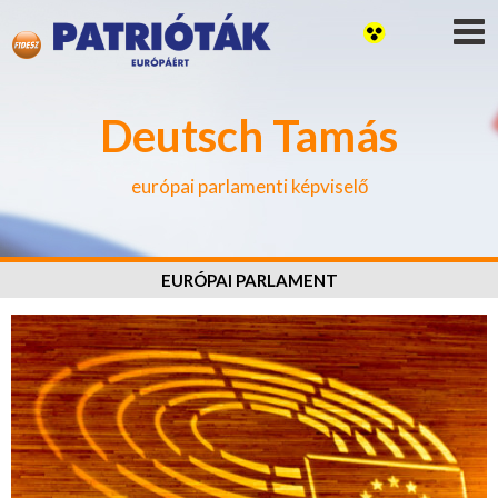
Deutsch Tamás
európai parlamenti képviselő
EURÓPAI PARLAMENT