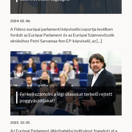
2024. 02. 06.
A Fidesz európai parlamenti képviselőcsoportja levélben
fordult az Európai Parlament és az Európai Számvevőszék
elnökéhez Petri Sarvamaa finn EP-képviselő, az
[…]
Fel kell számolni a légi utasokat terhelő rejtett
poggyászdíjakat!
2023. 10. 05.
Az Európai Parlament állásfoglalási indítványt fogadott el a