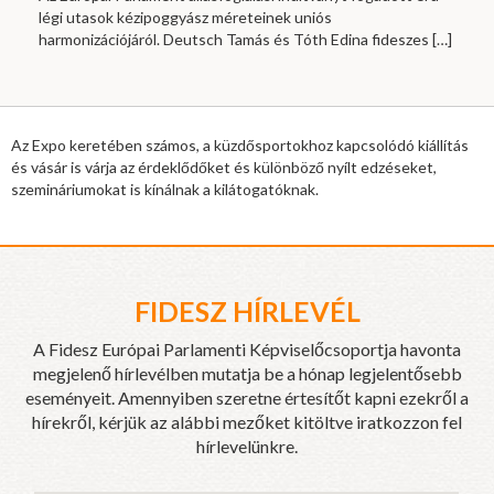
légi utasok kézipoggyász méreteinek uniós
harmonizációjáról. Deutsch Tamás és Tóth Edina fideszes
[…]
Az Expo keretében számos, a küzdősportokhoz kapcsolódó kiállítás
és vásár is várja az érdeklődőket és különböző nyílt edzéseket,
szemináriumokat is kínálnak a kilátogatóknak.
FIDESZ HÍRLEVÉL
A Fidesz Európai Parlamenti Képviselőcsoportja havonta
megjelenő hírlevélben mutatja be a hónap legjelentősebb
eseményeit. Amennyiben szeretne értesítőt kapni ezekről a
hírekről, kérjük az alábbi mezőket kitöltve iratkozzon fel
hírlevelünkre.