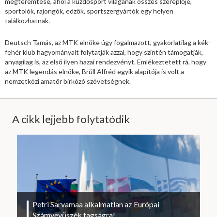
megteremtése, ahol a küzdősport világának összes szereplője,
sportolók, rajongók, edzők, sportszergyártók egy helyen
találkozhatnak.
Deutsch Tamás, az MTK elnöke úgy fogalmazott, gyakorlatilag a kék-
fehér klub hagyományait folytatják azzal, hogy szintén támogatják,
anyagilag is, az első ilyen hazai rendezvényt. Emlékeztetett rá, hogy
az MTK legendás elnöke, Brüll Alfréd egyik alapítója is volt a
nemzetközi amatőr birkózó szövetségnek.
A cikk lejjebb folytatódik
Petri Sarvamaa alkalmatlan az Európai
Számvevőszék tagságra!