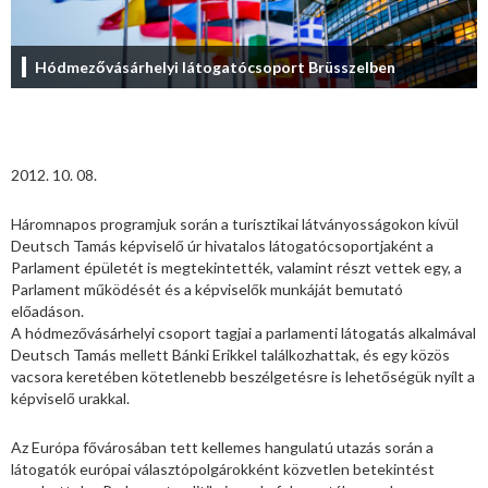
Hódmezővásárhelyi látogatócsoport Brüsszelben
2012. 10. 08.
Háromnapos programjuk során a turisztikai látványosságokon kívül
Deutsch Tamás képviselő úr hivatalos látogatócsoportjaként a
Parlament épületét is megtekintették, valamint részt vettek egy, a
Parlament működését és a képviselők munkáját bemutató
előadáson.
A hódmezővásárhelyi csoport tagjai a parlamenti látogatás alkalmával
Deutsch Tamás mellett Bánki Erikkel találkozhattak, és egy közös
vacsora keretében kötetlenebb beszélgetésre is lehetőségük nyílt a
képviselő urakkal.
Az Európa fővárosában tett kellemes hangulatú utazás során a
látogatók európai választópolgárokként közvetlen betekintést