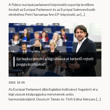
A Fidesz európai parlamenti képviselőcsoportja levélben
fordult az Európai Parlament és az Európai Számvevőszék
elnökéhez Petri Sarvamaa finn EP-képviselő, az
[…]
Fel kell számolni a légi utasokat terhelő rejtett
poggyászdíjakat!
2023. 10. 05.
Az Európai Parlament állásfoglalási indítványt fogadott el a
légi utasok kézipoggyász méreteinek uniós
harmonizációjáról. Deutsch Tamás és Tóth Edina fideszes
[…]