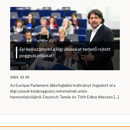
Fel kell számolni a légi utasokat terhelő rejtett
poggyászdíjakat!
2023. 10. 05.
Az Európai Parlament állásfoglalási indítványt fogadott el a
légi utasok kézipoggyász méreteinek uniós
harmonizációjáról. Deutsch Tamás és Tóth Edina fideszes
[…]