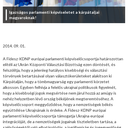
Igazságos parlamenti képviseletet a kárpátaljai
magyaroknak!
2014. 09. 01.
A Fidesz-KDNP európai parlamenti képviselőcsoportja határozottan
elítéli az Ukrán Központi Választási Bizottság ezen döntését, és
felszólítja, hogy a jelenleg hatályos kisebbségi és választási
törvények betartásával olyan választókerületeket alakítson ki
Kárpátalján, hogy a tömbmagyarság egy parlamenti körzetet
alkosson. Egyben felhívja a felelős ukrajnai politikusok figyelmét,
hogy a kisebbségi jogok megsértése nem járul hozzá az amúgy is
nehéz helyzetben lévő ország békéjének megteremtéséhez. A
képviselőcsoport meggyőződése, hogy a nemzetiségek békés
együttélése Ukrajnának is érdeke. A Fidesz-KDNP európai
parlamenti képviselőcsoportja támogatja Ukrajna európai
integrációját, de a nemzetiségek jogainak tiszteletben tartása, a
szélsőségektől való elhatárolódás, a jogállamiság és jogegyenlőség