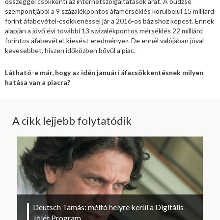
összeggel csökkenti az internetszolgáltatások árát. A büdzsé
szempontjából a 9 százalékpontos áfamérséklés körülbelül 15 milliárd
forint áfabevétel-csökkenéssel jár a 2016-os bázishoz képest. Ennek
alapján a jövő évi további 13 százalékpontos mérséklés 22 milliárd
forintos áfabevétel-kiesést eredményez. De ennél valójában jóval
kevesebbet, hiszen időközben bővül a piac.
Látható-e már, hogy az idén januári áfacsökkentésnek milyen
hatása van a piacra?
A cikk lejjebb folytatódik
Deutsch Tamás: méltó helyre kerül a Digitális
Jólét Program