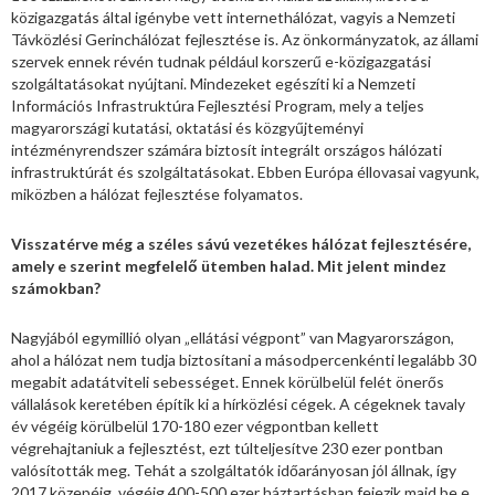
közigazgatás által igénybe vett internethálózat, vagyis a Nemzeti
Távközlési Gerinchálózat fejlesztése is. Az önkormányzatok, az állami
szervek ennek révén tudnak például korszerű e-közigazgatási
szolgáltatásokat nyújtani. Mindezeket egészíti ki a Nemzeti
Információs Infrastruktúra Fejlesztési Program, mely a teljes
magyarországi kutatási, oktatási és közgyűjteményi
intézményrendszer számára biztosít integrált országos hálózati
infrastruktúrát és szolgáltatásokat. Ebben Európa éllovasai vagyunk,
miközben a hálózat fejlesztése folyamatos.
Visszatérve még a széles sávú vezetékes hálózat fejlesztésére,
amely e szerint megfelelő ütemben halad. Mit jelent mindez
számokban?
Nagyjából egymillió olyan „ellátási végpont” van Magyarországon,
ahol a hálózat nem tudja biztosítani a másodpercenkénti legalább 30
megabit adatátviteli sebességet. Ennek körülbelül felét önerős
vállalások keretében építik ki a hírközlési cégek. A cégeknek tavaly
év végéig körülbelül 170-180 ezer végpontban kellett
végrehajtaniuk a fejlesztést, ezt túlteljesítve 230 ezer pontban
valósították meg. Tehát a szolgáltatók időarányosan jól állnak, így
2017 közepéig, végéig 400-500 ezer háztartásban fejezik majd be e