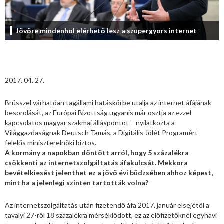
Jövőre mindenhol elérhető lesz a szupergyors internet
2017. 04. 27.
Brüsszel várhatóan tagállami hatáskörbe utalja az internet áfájának
besorolását, az Európai Bizottság ugyanis már osztja az ezzel
kapcsolatos magyar szakmai álláspontot – nyilatkozta a
Világgazdaságnak Deutsch Tamás, a Digitális Jólét Programért
felelős miniszterelnöki biztos.
A kormány a napokban döntött arról, hogy 5 százalékra
csökkenti az internetszolgáltatás áfakulcsát. Mekkora
bevételkiesést jelenthet ez a jövő évi büdzsében ahhoz képest,
mint ha a jelenlegi szinten tartották volna?
Az internetszolgáltatás után fizetendő áfa 2017. január elsejétől a
tavalyi 27-ről 18 százalékra mérséklődött, ez az előfizetőknél egyhavi