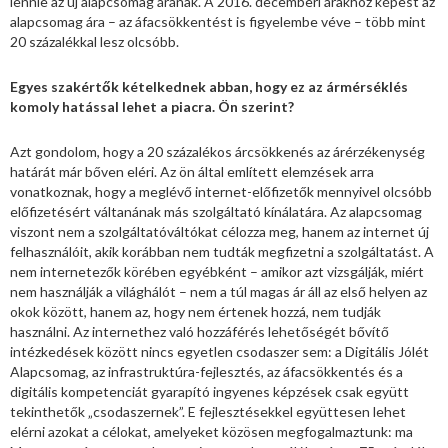
lennie az új alapcsomag árának. A 2016. decemberi árakhoz képest az
alapcsomag ára – az áfacsökkentést is figyelembe véve – több mint
20 százalékkal lesz olcsóbb.
Egyes szakértők kételkednek abban, hogy ez az ármérséklés
komoly hatással lehet a piacra. Ön szerint?
Azt gondolom, hogy a 20 százalékos árcsökkenés az árérzékenység
határát már bőven eléri. Az ön által említett elemzések arra
vonatkoznak, hogy a meglévő internet-előfizetők mennyivel olcsóbb
előfizetésért váltanának más szolgáltató kínálatára. Az alapcsomag
viszont nem a szolgáltatóváltókat célozza meg, hanem az internet új
felhasználóit, akik korábban nem tudták megfizetni a szolgáltatást. A
nem internetezők körében egyébként – amikor azt vizsgálják, miért
nem használják a világhálót – nem a túl magas ár áll az első helyen az
okok között, hanem az, hogy nem értenek hozzá, nem tudják
használni. Az internethez való hozzáférés lehetőségét bővítő
intézkedések között nincs egyetlen csodaszer sem: a Digitális Jólét
Alapcsomag, az infrastruktúra-fejlesztés, az áfacsökkentés és a
digitális kompetenciát gyarapító ingyenes képzések csak együtt
tekinthetők „csodaszernek”. E fejlesztésekkel együttesen lehet
elérni azokat a célokat, amelyeket közösen megfogalmaztunk: ma