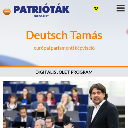
Deutsch Tamás
európai parlamenti képviselő
DIGITÁLIS JÓLÉT PROGRAM