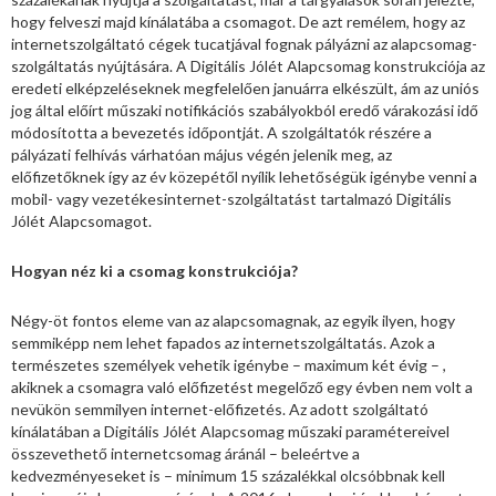
hogy felveszi majd kínálatába a csomagot. De azt remélem, hogy az
internetszolgáltató cégek tucatjával fognak pályázni az alapcsomag-
szolgáltatás nyújtására. A Digitális Jólét Alapcsomag konstrukciója az
eredeti elképzeléseknek megfelelően januárra elkészült, ám az uniós
jog által előírt műszaki notifikációs szabályokból eredő várakozási idő
módosította a bevezetés időpontját. A szolgáltatók részére a
pályázati felhívás várhatóan május végén jelenik meg, az
előfizetőknek így az év közepétől nyílik lehetőségük igénybe venni a
mobil- vagy vezetékesinternet-szolgáltatást tartalmazó Digitális
Jólét Alapcsomagot.
Hogyan néz ki a csomag konstrukciója?
Négy-öt fontos eleme van az alapcsomagnak, az egyik ilyen, hogy
semmiképp nem lehet fapados az internetszolgáltatás. Azok a
természetes személyek vehetik igénybe – maximum két évig – ,
akiknek a csomagra való előfizetést megelőző egy évben nem volt a
nevükön semmilyen internet-előfizetés. Az adott szolgáltató
kínálatában a Digitális Jólét Alapcsomag műszaki paramétereivel
összevethető internetcsomag áránál – beleértve a
kedvezményeseket is – minimum 15 százalékkal olcsóbbnak kell