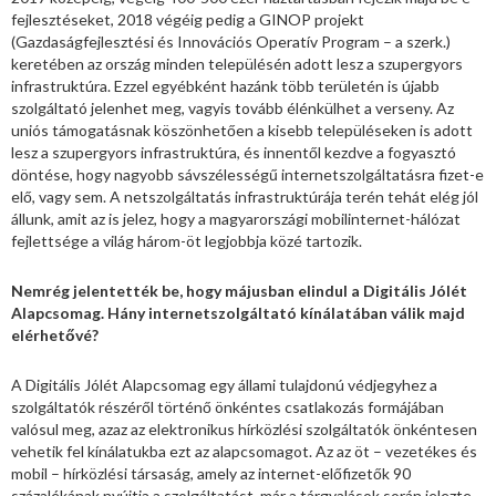
fejlesztéseket, 2018 végéig pedig a GINOP projekt
(Gazdaságfejlesztési és Innovációs Operatív Program – a szerk.)
keretében az ország minden településén adott lesz a szupergyors
infrastruktúra. Ezzel egyébként hazánk több területén is újabb
szolgáltató jelenhet meg, vagyis tovább élénkülhet a verseny. Az
uniós támogatásnak köszönhetően a kisebb településeken is adott
lesz a szupergyors infrastruktúra, és innentől kezdve a fogyasztó
döntése, hogy nagyobb sávszélességű internetszolgáltatásra fizet-e
elő, vagy sem. A netszolgáltatás infrastruktúrája terén tehát elég jól
állunk, amit az is jelez, hogy a magyarországi mobilinternet-hálózat
fejlettsége a világ három-öt legjobbja közé tartozik.
Nemrég jelentették be, hogy májusban elindul a Digitális Jólét
Alapcsomag. Hány internetszolgáltató kínálatában válik majd
elérhetővé?
A Digitális Jólét Alapcsomag egy állami tulajdonú védjegyhez a
szolgáltatók részéről történő önkéntes csatlakozás formájában
valósul meg, azaz az elektronikus hírközlési szolgáltatók önkéntesen
vehetik fel kínálatukba ezt az alapcsomagot. Az az öt – vezetékes és
mobil – hírközlési társaság, amely az internet-előfizetők 90
százalékának nyújtja a szolgáltatást, már a tárgyalások során jelezte,