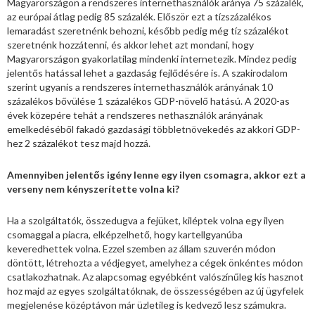
Magyarországon a rendszeres internethasználók aránya 75 százalék,
az európai átlag pedig 85 százalék. Először ezt a tízszázalékos
lemaradást szeretnénk behozni, később pedig még tíz százalékot
szeretnénk hozzátenni, és akkor lehet azt mondani, hogy
Magyarországon gyakorlatilag mindenki internetezik. Mindez pedig
jelentős hatással lehet a gazdaság fejlődésére is. A szakirodalom
szerint ugyanis a rendszeres internethasználók arányának 10
százalékos bővülése 1 százalékos GDP-növelő hatású. A 2020-as
évek közepére tehát a rendszeres nethasználók arányának
emelkedéséből fakadó gazdasági többletnövekedés az akkori GDP-
hez 2 százalékot tesz majd hozzá.
Amennyiben jelentős igény lenne egy ilyen csomagra, akkor ezt a
verseny nem kényszerítette volna ki?
Ha a szolgáltatók, összedugva a fejüket, kiléptek volna egy ilyen
csomaggal a piacra, elképzelhető, hogy kartellgyanúba
keveredhettek volna. Ezzel szemben az állam szuverén módon
döntött, létrehozta a védjegyet, amelyhez a cégek önkéntes módon
csatlakozhatnak. Az alapcsomag egyébként valószínűleg kis hasznot
hoz majd az egyes szolgáltatóknak, de összességében az új ügyfelek
megjelenése középtávon már üzletileg is kedvező lesz számukra.