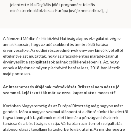
jelentette ki a Digitális jólét programért felelős
miniszterelnöki biztos az Európa jövője nemzetközi
[…]
A Nemzeti Média- és Hírközlési Hatóság alapos vizsgálatot végez
annak kapcsán, hogy az adócsökkentés ármérséklő hatása
érvényesült-e. Az eddigi részeredmények egy-egy kirívó kivételtől
eltekintve azt mutatták, hogy az áfacsökkentés maradéktalanul
érvényesült a szolgáltatások árának csökkenésében is. Az, hogy
ennek a lépésnek milyen piacbővítő hatása lesz, 2018-ban látszik
majd pontosan.
Az internetezés áfájának mérséklését Brüsszel nem nézte jó
szemmel. Lejátszották már az ezzel kapcsolatos meccset?
Korábban Magyarország és az Európai Bizottság még nagyon mást
gondolt. Mára a magyar szakmai álláspontot a döntésünket kezdettől
fogva támogató tagállamok mellett immár a pénzügyminiszterek
tanácsa és a bizottság is osztja. Várhatóan az internetszolgáltatás
áfabesorolását tagállami hatáskörbe fogják utalni. Az mindenesetre