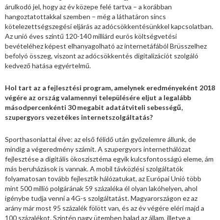
árulkodó jel, hogy az év közepe felé tartva – a korábban
hangoztatottakkal szemben – még a láthatáron sincs
kötelezettségszegési eljárás az adócsökkentésünkkel kapcsolatban.
Az unió éves szintű 120-140 milliárd eurós költségvetési
bevételéhez képest elhanyagolható az internetáfából Brüsszelhez
befolyó összeg, viszont az adócsökkentés digitalizációt szolgáló
kedvező hatása egyértelmű.
Hol tart az a fejlesztési program, amelynek eredményeként 2018
végére az ország valamennyi településére eljut a legalább
másodpercenkénti 30 megabit adatátviteli sebességű,
szupergyors vezetékes internetszolgáltatás?
Sporthasonlattal élve: az első félidő után győzelemre állunk, de
mindig a végeredmény számít. A szupergyors internethálózat
fejlesztése a digitális ökoszisztéma egyik kulcsfontosságú eleme, ám
más beruházások is vannak. A mobil távközlési szolgáltatók
folyamatosan tovább fejlesztik hálózatukat, az Európai Unió több
mint 500 millió polgárának 59 százaléka él olyan lakóhelyen, ahol
igénybe tudja venni a 4G-s szolgáltatást. Magyarországon ez az
arány már most 95 százalék fölött van, és az év végére eléri majd a
100 százalékot. Szintén nagy ütemben halad az állam, illetve a