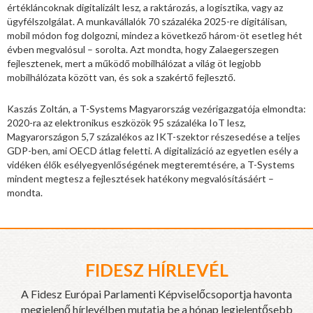
értékláncoknak digitalizált lesz, a raktározás, a logisztika, vagy az
ügyfélszolgálat. A munkavállalók 70 százaléka 2025-re digitálisan,
mobil módon fog dolgozni, mindez a következő három-öt esetleg hét
évben megvalósul – sorolta. Azt mondta, hogy Zalaegerszegen
fejlesztenek, mert a működő mobilhálózat a világ öt legjobb
mobilhálózata között van, és sok a szakértő fejlesztő.
Kaszás Zoltán, a T-Systems Magyarország vezérigazgatója elmondta:
2020-ra az elektronikus eszközök 95 százaléka IoT lesz,
Magyarországon 5,7 százalékos az IKT-szektor részesedése a teljes
GDP-ben, ami OECD átlag feletti. A digitalizáció az egyetlen esély a
vidéken élők esélyegyenlőségének megteremtésére, a T-Systems
mindent megtesz a fejlesztések hatékony megvalósításáért –
mondta.
FIDESZ HÍRLEVÉL
A Fidesz Európai Parlamenti Képviselőcsoportja havonta
megjelenő hírlevélben mutatja be a hónap legjelentősebb