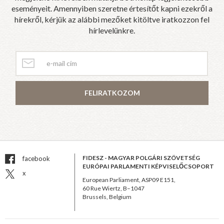
eseményeit. Amennyiben szeretne értesítőt kapni ezekről a
hírekről, kérjük az alábbi mezőket kitöltve iratkozzon fel
hírlevelünkre.
FELIRATKOZOM
FIDESZ - MAGYAR POLGÁRI SZÖVETSÉG
facebook
EURÓPAI PARLAMENTI KÉPVISELŐCSOPORT
x
European Parliament, ASP09 E151,
60 Rue Wiertz, B–1047
Brussels, Belgium