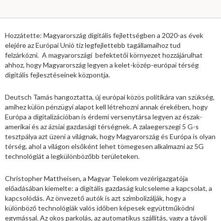
Hozzátette: Magyarország digitális fejlettségben a 2020-as évek
elejére az Európai Unió tíz legfejlettebb tagállamaihoz tud
felzárkózni. A magyarországi befektetői környezet hozzájárulhat
ahhoz, hogy Magyarország legyen a kelet-közép-európai térség
digitális fejlesztéseinek központja.
Deutsch Tamás hangoztatta, új európai közös politikára van szükség,
amihez külön pénzügyi alapot kell létrehozni annak érekében, hogy
Európa a digitalizációban is érdemi versenytársa legyen az észak-
amerikai és az ázsiai gazdasági térségnek. A zalaegerszegi 5 G-s
tesztpálya azt üzeni a világnak, hogy Magyarország és Európa is olyan
térség, ahol a világon elsőként lehet tömegesen alkalmazni az 5G
technológiát a legkülönbözőbb területeken.
Christopher Mattheisen, a Magyar Telekom vezérigazgatója
előadásában kiemelte: a digitális gazdaság kulcseleme a kapcsolat, a
kapcsolódás. Az önvezető autók is azt szimbolizálják, hogy a
különböző technológiák valós időben képesek együttműködni
egymással. Az okos parkolás, az automatikus szállítás, vagy a távoli