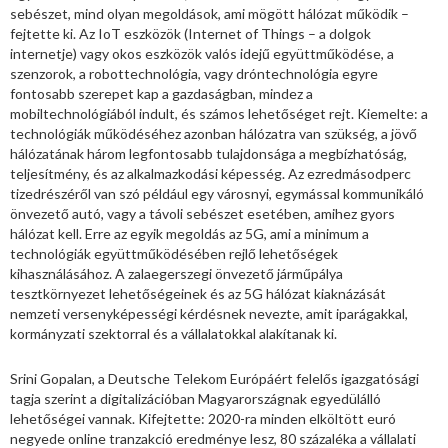
sebészet, mind olyan megoldások, ami mögött hálózat működik –
fejtette ki. Az IoT eszközök (Internet of Things – a dolgok
internetje) vagy okos eszközök valós idejű együttműködése, a
szenzorok, a robottechnológia, vagy dróntechnológia egyre
fontosabb szerepet kap a gazdaságban, mindez a
mobiltechnológiából indult, és számos lehetőséget rejt. Kiemelte: a
technológiák működéséhez azonban hálózatra van szükség, a jövő
hálózatának három legfontosabb tulajdonsága a megbízhatóság,
teljesítmény, és az alkalmazkodási képesség. Az ezredmásodperc
tizedrészéről van szó például egy városnyi, egymással kommunikáló
önvezető autó, vagy a távoli sebészet esetében, amihez gyors
hálózat kell. Erre az egyik megoldás az 5G, ami a minimum a
technológiák együttműködésében rejlő lehetőségek
kihasználásához. A zalaegerszegi önvezető járműpálya
tesztkörnyezet lehetőségeinek és az 5G hálózat kiaknázását
nemzeti versenyképességi kérdésnek nevezte, amit iparágakkal,
kormányzati szektorral és a vállalatokkal alakítanak ki.
Srini Gopalan, a Deutsche Telekom Európáért felelős igazgatósági
tagja szerint a digitalizációban Magyarországnak egyedülálló
lehetőségei vannak. Kifejtette: 2020-ra minden elköltött euró
negyede online tranzakció eredménye lesz, 80 százaléka a vállalati