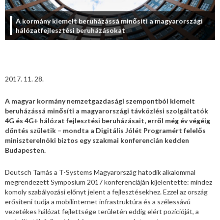
A kormány kiemelt beruházássá minősíti a magyarországi
hálózatfejlesztési beruházásokat
2017. 11. 28.
A magyar kormány nemzetgazdasági szempontból kiemelt
beruházássá minősíti a magyarországi távközlési szolgáltatók
4G és 4G+ hálózat fejlesztési beruházásait, erről még év végéig
döntés születik – mondta a Digitális Jólét Programért felelős
miniszterelnöki biztos egy szakmai konferencián kedden
Budapesten.
Deutsch Tamás a T-Systems Magyarország hatodik alkalommal
megrendezett Symposium 2017 konferenciáján kijelentette: mindez
komoly szabályozási előnyt jelent a fejlesztésekhez. Ezzel az ország
erősíteni tudja a mobilinternet infrastruktúra és a szélessávú
vezetékes hálózat fejlettsége területén eddig elért pozícióját, a