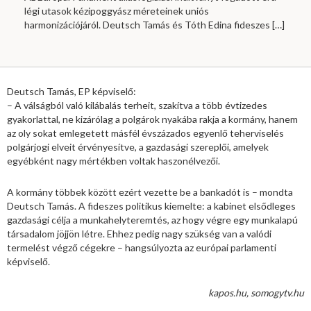
légi utasok kézipoggyász méreteinek uniós
harmonizációjáról. Deutsch Tamás és Tóth Edina fideszes
[…]
Deutsch Tamás, EP képviselő:
– A válságból való kilábalás terheit, szakítva a több évtizedes
gyakorlattal, ne kizárólag a polgárok nyakába rakja a kormány, hanem
az oly sokat emlegetett másfél évszázados egyenlő teherviselés
polgárjogi elveit érvényesítve, a gazdasági szereplői, amelyek
egyébként nagy mértékben voltak haszonélvezői.
A kormány többek között ezért vezette be a bankadót is – mondta
Deutsch Tamás. A fideszes politikus kiemelte: a kabinet elsődleges
gazdasági célja a munkahelyteremtés, az hogy végre egy munkalapú
társadalom jöjjön létre. Ehhez pedig nagy szükség van a valódi
termelést végző cégekre – hangsúlyozta az európai parlamenti
képviselő.
kapos.hu, somogytv.hu