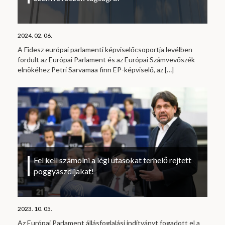
2024. 02. 06.
A Fidesz európai parlamenti képviselőcsoportja levélben
fordult az Európai Parlament és az Európai Számvevőszék
elnökéhez Petri Sarvamaa finn EP-képviselő, az
[…]
Fel kell számolni a légi utasokat terhelő rejtett
poggyászdíjakat!
2023. 10. 05.
Az Európai Parlament állásfoglalási indítványt fogadott el a