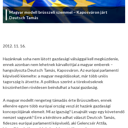
Magyar modell brüsszeli szemmel – Kaposváron járt
Deutsch Tamás
2012. 11. 16.
Hazánknak soha nem látott gazdasági válsággal kell megküzdenie,
ennek azonban nem lehetnek kárvallottjai a magyar emberek –
hangsúlyozta Deutsch Tamás, Kaposváron. Az európai parlamenti
képviselő kiemelte: a magyar megoldásokat, már több uniós
tagország is átvette. A politikus szerint a törekvéseknek
köszönhetően rövidesen beindulhat a hazai gazdaság.
A magyar modellt rengeteg támadás érte Brüsszelben, ennek
ellenére egyre több európai ország veszi át hazánk gazdasági
koncepciójának elemeit. Mi az igazság? Lesajnált vagy egy követendő
nemzet vagyunk? Erre a kérdésre adhat választ Deutcsh Tamás,
fideszes európai parlamenti képviselő, aki Gelencsér Attila,