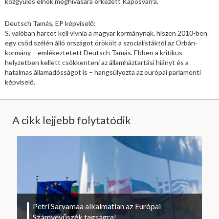
közgyűlés elnök meghívására érkezett Kaposvárra.
Deutsch Tamás, EP képviselő:
S, valóban harcot kell vívnia a magyar kormánynak, hiszen 2010-ben
egy csőd szélén álló országot örökölt a szocialistáktól az Orbán-
kormány – emlékeztetett Deutsch Tamás. Ebben a kritikus
helyzetben kellett csökkenteni az államháztartási hiányt és a
hatalmas államadósságot is – hangsúlyozta az európai parlamenti
képviselő.
A cikk lejjebb folytatódik
Petri Sarvamaa alkalmatlan az Európai
Számvevőszék tagságra!