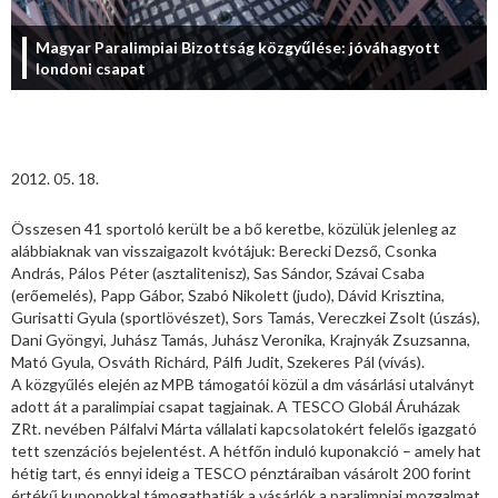
Magyar Paralimpiai Bizottság közgyűlése: jóváhagyott
londoni csapat
2012. 05. 18.
Összesen 41 sportoló került be a bő keretbe, közülük jelenleg az
alábbiaknak van visszaigazolt kvótájuk: Berecki Dezső, Csonka
András, Pálos Péter (asztalitenisz), Sas Sándor, Szávai Csaba
(erőemelés), Papp Gábor, Szabó Nikolett (judo), Dávid Krisztina,
Gurisatti Gyula (sportlövészet), Sors Tamás, Vereczkei Zsolt (úszás),
Dani Gyöngyi, Juhász Tamás, Juhász Veronika, Krajnyák Zsuzsanna,
Mató Gyula, Osváth Richárd, Pálfi Judit, Szekeres Pál (vívás).
A közgyűlés elején az MPB támogatói közül a dm vásárlási utalványt
adott át a paralimpiai csapat tagjainak. A TESCO Globál Áruházak
ZRt. nevében Pálfalvi Márta vállalati kapcsolatokért felelős igazgató
tett szenzációs bejelentést. A hétfőn induló kuponakció – amely hat
hétig tart, és ennyi ideig a TESCO pénztáraiban vásárolt 200 forint
értékű kuponokkal támogathatják a vásárlók a paralimpiai mozgalmat