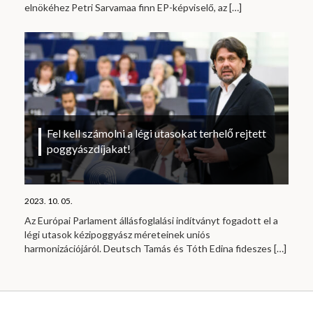
elnökéhez Petri Sarvamaa finn EP-képviselő, az
[…]
Fel kell számolni a légi utasokat terhelő rejtett
poggyászdíjakat!
2023. 10. 05.
Az Európai Parlament állásfoglalási indítványt fogadott el a
légi utasok kézipoggyász méreteinek uniós
harmonizációjáról. Deutsch Tamás és Tóth Edina fideszes
[…]