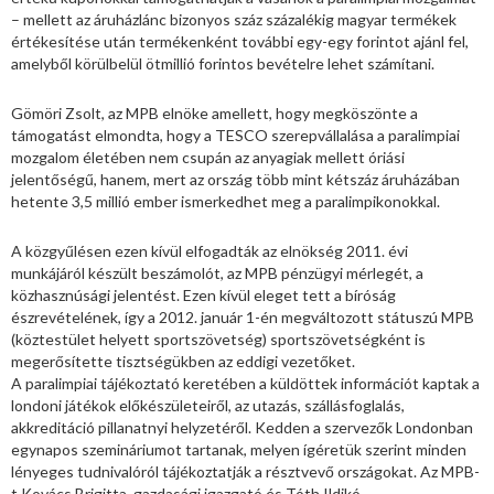
– mellett az áruházlánc bizonyos száz százalékig magyar termékek
értékesítése után termékenként további egy-egy forintot ajánl fel,
amelyből körülbelül ötmillió forintos bevételre lehet számítani.
Gömöri Zsolt, az MPB elnöke amellett, hogy megköszönte a
támogatást elmondta, hogy a TESCO szerepvállalása a paralimpiai
mozgalom életében nem csupán az anyagiak mellett óriási
jelentőségű, hanem, mert az ország több mint kétszáz áruházában
hetente 3,5 millió ember ismerkedhet meg a paralimpikonokkal.
A közgyűlésen ezen kívül elfogadták az elnökség 2011. évi
munkájáról készült beszámolót, az MPB pénzügyi mérlegét, a
közhasznúsági jelentést. Ezen kívül eleget tett a bíróság
észrevételének, így a 2012. január 1-én megváltozott státuszú MPB
(köztestület helyett sportszövetség) sportszövetségként is
megerősítette tisztségükben az eddigi vezetőket.
A paralimpiai tájékoztató keretében a küldöttek információt kaptak a
londoni játékok előkészületeiről, az utazás, szállásfoglalás,
akkreditáció pillanatnyi helyzetéről. Kedden a szervezők Londonban
egynapos szemináriumot tartanak, melyen ígéretük szerint minden
lényeges tudnivalóról tájékoztatják a résztvevő országokat. Az MPB-
t Kovács Brigitta, gazdasági igazgató és Tóth Ildikó