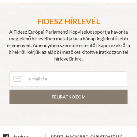
FIDESZ HÍRLEVÉL
A Fidesz Európai Parlamenti Képviselőcsoportja havonta
megjelenő hírlevélben mutatja be a hónap legjelentősebb
eseményeit. Amennyiben szeretne értesítőt kapni ezekről a
hírekről, kérjük az alábbi mezőket kitöltve iratkozzon fel
hírlevelünkre.
FELIRATKOZOM
FIDESZ - MAGYAR POLGÁRI SZÖVETSÉG
facebook