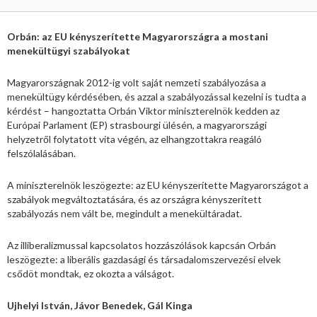
Orbán: az EU kényszerítette Magyarországra a mostani
menekültügyi szabályokat
Magyarországnak 2012-ig volt saját nemzeti szabályozása a
menekültügy kérdésében, és azzal a szabályozással kezelni is tudta a
kérdést – hangoztatta Orbán Viktor miniszterelnök kedden az
Európai Parlament (EP) strasbourgi ülésén, a magyarországi
helyzetről folytatott vita végén, az elhangzottakra reagáló
felszólalásában.
A miniszterelnök leszögezte: az EU kényszerítette Magyarországot a
szabályok megváltoztatására, és az országra kényszerített
szabályozás nem vált be, megindult a menekültáradat.
Az illiberalizmussal kapcsolatos hozzászólások kapcsán Orbán
leszögezte: a liberális gazdasági és társadalomszervezési elvek
csődöt mondtak, ez okozta a válságot.
Ujhelyi István, Jávor Benedek, Gál Kinga