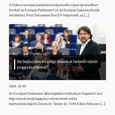
A Fidesz európai parlamenti képviselőcsoportja levélben
fordult az Európai Parlament és az Európai Számvevőszék
elnökéhez Petri Sarvamaa finn EP-képviselő, az
[…]
Fel kell számolni a légi utasokat terhelő rejtett
poggyászdíjakat!
2023. 10. 05.
Az Európai Parlament állásfoglalási indítványt fogadott el a
légi utasok kézipoggyász méreteinek uniós
harmonizációjáról. Deutsch Tamás és Tóth Edina fideszes
[…]