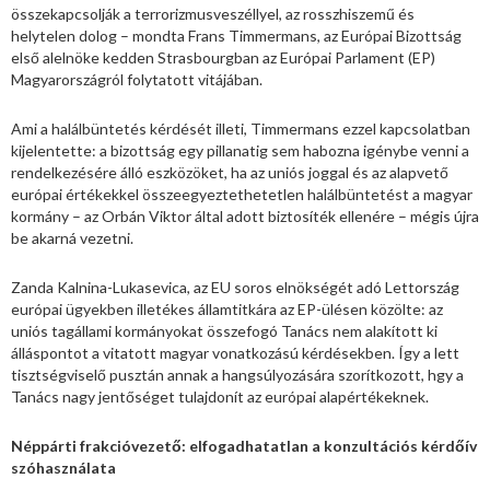
összekapcsolják a terrorizmusveszéllyel, az rosszhiszemű és
helytelen dolog – mondta Frans Timmermans, az Európai Bizottság
első alelnöke kedden Strasbourgban az Európai Parlament (EP)
Magyarországról folytatott vitájában.
Ami a halálbüntetés kérdését illeti, Timmermans ezzel kapcsolatban
kijelentette: a bizottság egy pillanatig sem habozna igénybe venni a
rendelkezésére álló eszközöket, ha az uniós joggal és az alapvető
európai értékekkel összeegyeztethetetlen halálbüntetést a magyar
kormány – az Orbán Viktor által adott biztosíték ellenére – mégis újra
be akarná vezetni.
Zanda Kalnina-Lukasevica, az EU soros elnökségét adó Lettország
európai ügyekben illetékes államtitkára az EP-ülésen közölte: az
uniós tagállami kormányokat összefogó Tanács nem alakított ki
álláspontot a vitatott magyar vonatkozású kérdésekben. Így a lett
tisztségviselő pusztán annak a hangsúlyozására szorítkozott, hgy a
Tanács nagy jentőséget tulajdonít az európai alapértékeknek.
Néppárti frakcióvezető: elfogadhatatlan a konzultációs kérdőív
szóhasználata