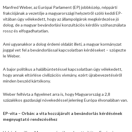
Manfred Weber, az Európai Parlament (EP) jobbközép, néppárti
frakciójának a vezetője a magyarországi helyzetről szóló keddi EP-
vitában úgy vélekedett, hogy az állampolgárok megkérdezése jó
dolog, de a magyar bevándorlási konzultációs kérdőív szóhasználata
rossz és elfogadhatatlan.
Ami ugyanakkor a dolog érdemi oldalát illeti, a magyar kormányzat
joggal vet fel a bevándorlással kapcsolatban kérdéseket – szögezte
le Weber.
A bajor politikus a halálbüntetéssel kapcsolatban úgy vélekedett,
hogy annak eltörlése civilizációs vívmány, ezért újrabevezetéséről
minden beszéd kártékony.
Weber felhívta a figyelmet arra is, hogy Magyarország a 2,8
százalékos gazdasági növekedéssel jelenleg Európa élvonalában van.
EP-vita – Orbán: a vita hozzájárult a bevándorlás kérdésének
megnyugtató rendezéséhez