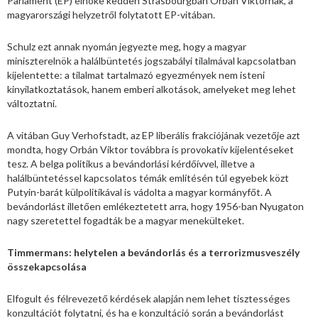
Parlament (EP) elnöke kedden Strasbourgban Orbán Viktornak, a
magyarországi helyzetről folytatott EP-vitában.
Schulz ezt annak nyomán jegyezte meg, hogy a magyar
miniszterelnök a halálbüntetés jogszabályi tilalmával kapcsolatban
kijelentette: a tilalmat tartalmazó egyezmények nem isteni
kinyilatkoztatások, hanem emberi alkotások, amelyeket meg lehet
változtatni.
A vitában Guy Verhofstadt, az EP liberális frakciójának vezetője azt
mondta, hogy Orbán Viktor továbbra is provokatív kijelentéseket
tesz. A belga politikus a bevándorlási kérdőívvel, illetve a
halálbüntetéssel kapcsolatos témák említésén túl egyebek közt
Putyin-barát külpolitikával is vádolta a magyar kormányfőt. A
bevándorlást illetően emlékeztetett arra, hogy 1956-ban Nyugaton
nagy szeretettel fogadták be a magyar menekülteket.
Timmermans: helytelen a bevándorlás és a terrorizmusveszély
összekapcsolása
Elfogult és félrevezető kérdések alapján nem lehet tisztességes
konzultációt folytatni, és ha e konzultáció során a bevándorlást