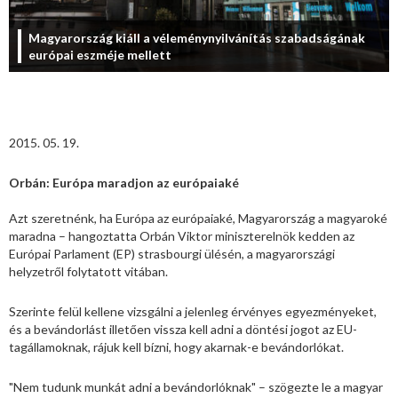
Magyarország kiáll a véleménynyilvánítás szabadságának
európai eszméje mellett
2015. 05. 19.
Orbán: Európa maradjon az európaiaké
Azt szeretnénk, ha Európa az európaiaké, Magyarország a magyaroké
maradna – hangoztatta Orbán Viktor miniszterelnök kedden az
Európai Parlament (EP) strasbourgi ülésén, a magyarországi
helyzetről folytatott vitában.
Szerinte felül kellene vizsgálni a jelenleg érvényes egyezményeket,
és a bevándorlást illetően vissza kell adni a döntési jogot az EU-
tagállamoknak, rájuk kell bízni, hogy akarnak-e bevándorlókat.
"Nem tudunk munkát adni a bevándorlóknak" – szögezte le a magyar