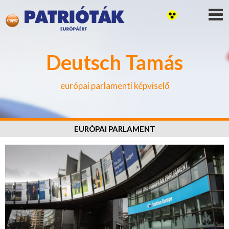
Deutsch Tamás
európai parlamenti képviselő
EURÓPAI PARLAMENT