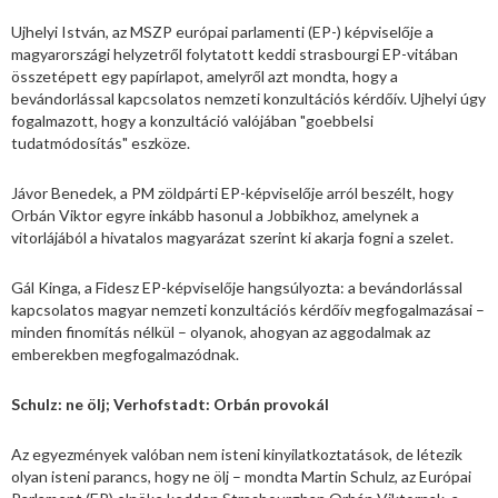
Ujhelyi István, az MSZP európai parlamenti (EP-) képviselője a
magyarországi helyzetről folytatott keddi strasbourgi EP-vitában
összetépett egy papírlapot, amelyről azt mondta, hogy a
bevándorlással kapcsolatos nemzeti konzultációs kérdőív. Ujhelyi úgy
fogalmazott, hogy a konzultáció valójában "goebbelsi
tudatmódosítás" eszköze.
Jávor Benedek, a PM zöldpárti EP-képviselője arról beszélt, hogy
Orbán Viktor egyre inkább hasonul a Jobbikhoz, amelynek a
vitorlájából a hivatalos magyarázat szerint ki akarja fogni a szelet.
Gál Kinga, a Fidesz EP-képviselője hangsúlyozta: a bevándorlással
kapcsolatos magyar nemzeti konzultációs kérdőív megfogalmazásai –
minden finomítás nélkül – olyanok, ahogyan az aggodalmak az
emberekben megfogalmazódnak.
Schulz: ne ölj; Verhofstadt: Orbán provokál
Az egyezmények valóban nem isteni kinyilatkoztatások, de létezik
olyan isteni parancs, hogy ne ölj – mondta Martin Schulz, az Európai