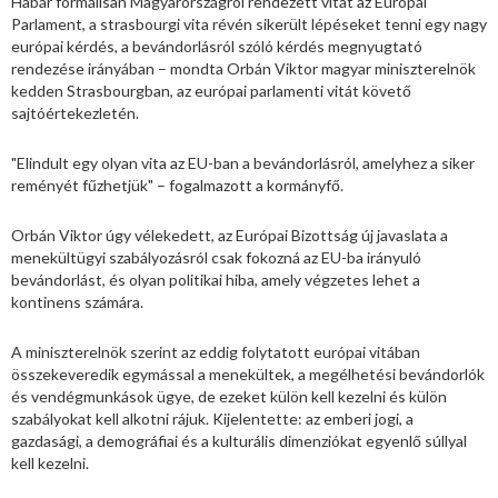
Habár formálisan Magyarországról rendezett vitát az Európai
Parlament, a strasbourgi vita révén sikerült lépéseket tenni egy nagy
európai kérdés, a bevándorlásról szóló kérdés megnyugtató
rendezése irányában – mondta Orbán Viktor magyar miniszterelnök
kedden Strasbourgban, az európai parlamenti vitát követő
sajtóértekezletén.
"Elindult egy olyan vita az EU-ban a bevándorlásról, amelyhez a siker
reményét fűzhetjük" – fogalmazott a kormányfő.
Orbán Viktor úgy vélekedett, az Európai Bizottság új javaslata a
menekültügyi szabályozásról csak fokozná az EU-ba irányuló
bevándorlást, és olyan politikai hiba, amely végzetes lehet a
kontinens számára.
A miniszterelnök szerint az eddig folytatott európai vitában
összekeveredik egymással a menekültek, a megélhetési bevándorlók
és vendégmunkások ügye, de ezeket külön kell kezelni és külön
szabályokat kell alkotni rájuk. Kijelentette: az emberi jogi, a
gazdasági, a demográfiai és a kulturális dimenziókat egyenlő súllyal
kell kezelni.