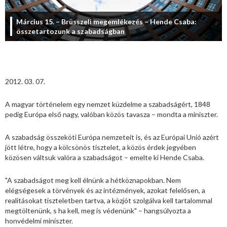
Március 15. – Brüsszeli megemlékezés – Hende Csaba:
összetartozunk a szabadságban
2012. 03. 07.
A magyar történelem egy nemzet küzdelme a szabadságért, 1848
pedig Európa első nagy, valóban közös tavasza – mondta a miniszter.
A szabadság összeköti Európa nemzeteit is, és az Európai Unió azért
jött létre, hogy a kölcsönös tisztelet, a közös érdek jegyében
közösen váltsuk valóra a szabadságot – emelte ki Hende Csaba.
"A szabadságot meg kell élnünk a hétköznapokban. Nem
elégségesek a törvények és az intézmények, azokat felelősen, a
realitásokat tiszteletben tartva, a közjót szolgálva kell tartalommal
megtöltenünk, s ha kell, meg is védenünk" – hangsúlyozta a
honvédelmi miniszter.