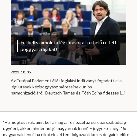
Fel kell számolni a légi utasokat terhelő rejtett
poggyászdíjakat!
2023. 10. 05.
Az Európai Parlament állásfoglalási indítványt fogadott el a
légi utasok kézipoggyász méreteinek uniós
harmonizációjáról. Deutsch Tamás és Tóth Edina fideszes
[…]
"Ha megtesszük, amit kell a magyar és ezzel az európai szabadság
ügyéért, akkor mindenhol jó magyarnak lenni" – jegyezte meg. "Jó
magyarnak lenni, ha elkötelezetten dolgozunk közös dolgaink előre