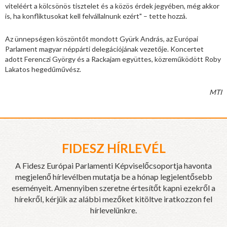
viteléért a kölcsönös tisztelet és a közös érdek jegyében, még akkor
is, ha konfliktusokat kell felvállalnunk ezért" – tette hozzá.
Az ünnepségen köszöntőt mondott Gyürk András, az Európai
Parlament magyar néppárti delegációjának vezetője. Koncertet
adott Ferenczi György és a Rackajam együttes, közreműködött Roby
Lakatos hegedűművész.
MTI
FIDESZ HÍRLEVÉL
A Fidesz Európai Parlamenti Képviselőcsoportja havonta
megjelenő hírlevélben mutatja be a hónap legjelentősebb
eseményeit. Amennyiben szeretne értesítőt kapni ezekről a
hírekről, kérjük az alábbi mezőket kitöltve iratkozzon fel
hírlevelünkre.