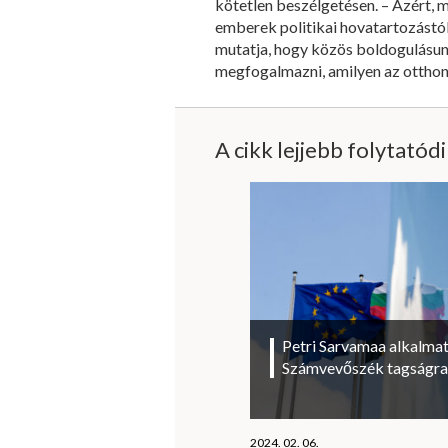
kötetlen beszélgetésen. – Azért, 
emberek politikai hovatartozástó
mutatja, hogy közös boldogulásunk
megfogalmazni, amilyen az otthon
A cikk lejjebb folytatód
Petri Sarvamaa alkalmat
Számvevőszék tagságra
2024. 02. 06.