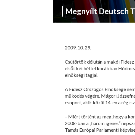
Megnyílt Deutsch T
2009. 10. 29.
Csütörtök délután a makói Fidesz 
elsőt két héttel korábban Hódmez
elnökségi tagjai.
A Fidesz Országos Elnöksége nemr
működés végére. Mágori Józsefné, a
csoport, akik közül 14-en a régi sz
– Miért történt az meg, hogy a ko
2008-ban a „három igenes” népszav
Tamás Európai Parlamenti képvisel