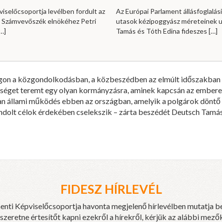
viselőcsoportja levélben fordult az
Az Európai Parlament állásfoglalási
i Számvevőszék elnökéhez Petri
utasok kézipoggyász méreteinek u
…]
Tamás és Tóth Edina fideszes
[…]
gon a közgondolkodásban, a közbeszédben az elmúlt időszakban t
tőséget teremt egy olyan kormányzásra, aminek kapcsán az emberek
an állami működés ebben az országban, amelyik a polgárok döntő 
dolt célok érdekében cselekszik – zárta beszédét Deutsch Tamás
FIDESZ HÍRLEVÉL
enti Képviselőcsoportja havonta megjelenő hírlevélben mutatja b
eretne értesítőt kapni ezekről a hírekről, kérjük az alábbi mezők