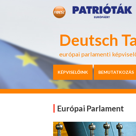
Deutsch T
európai parlamenti képvisel
KÉPVISELŐINK
BEMUTATKOZÁS
Európai Parlament