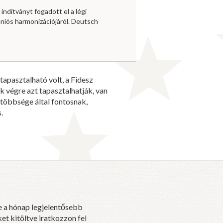
 indítványt fogadott el a légi
niós harmonizációjáról. Deutsch
apasztalható volt, a Fidesz
 végre azt tapasztalhatják, van
többsége által fontosnak,
.
e a hónap legjelentősebb
et kitöltve iratkozzon fel