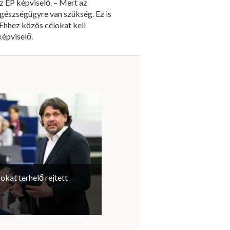
z EP képviselő. – Mert az
gészségügyre van szükség. Ez is
Ehhez közös célokat kell
épviselő.
sokat terhelő rejtett