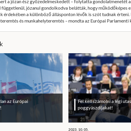
mert a józan ész győzedelmeskedett – folytatta gondolatmenetét a
l függetlenül, józanul gondolkodva belátták, hogy működőképes e
 érdekében a különböző állásponton lévők is szót tudnak érteni. 
teremtés és munkahelyteremtés – mondta az Európai Parlamenti k
ik
lan az Európai
Fel kell számolni a légi uta
!
poggyászdíjakat!
2023. 10. 05.