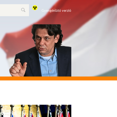
Gyengénlátó verzió