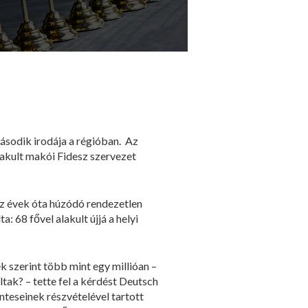
ásodik irodája a régióban. Az
akult makói Fidesz szervezet
az évek óta húzódó rendezetlen
 68 fővel alakult újjá a helyi
k szerint több mint egy millióan –
tak? – tette fel a kérdést Deutsch
nteseinek részvételével tartott