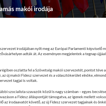
amás makói irodája
szervezet irodájában nyílt meg az Európai Parlamenti képviselő m
ővásárhelyen adták át. Az eseményen megjelentek a tegnap újjáal
égiben oszlatta fel a Szövetség makói szervezetét, pontot téve 
z új makói Fidesz szervezet és a választókerület elnöke, elmondta:
ervezet tagjai is voltak.
rábbi szocialista szavazók közül is nagy számban – egyes becslése
azáson a Fidesz álláspontját támogatva, az igenek mellett voksol
ő az irodaavatót követő, az új Fidesz szervezet tagjainak és önké