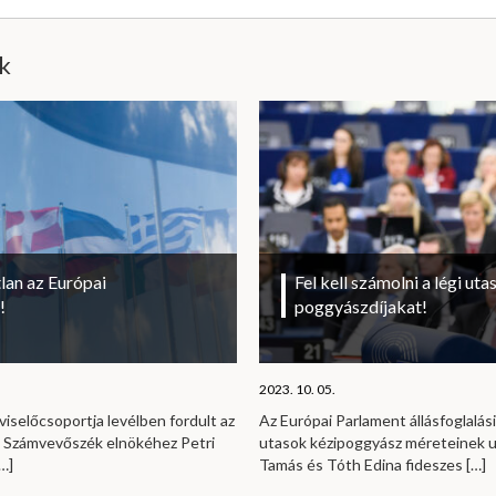
ik
lan az Európai
Fel kell számolni a légi uta
!
poggyászdíjakat!
2023. 10. 05.
viselőcsoportja levélben fordult az
Az Európai Parlament állásfoglalási
i Számvevőszék elnökéhez Petri
utasok kézipoggyász méreteinek u
…]
Tamás és Tóth Edina fideszes
[…]