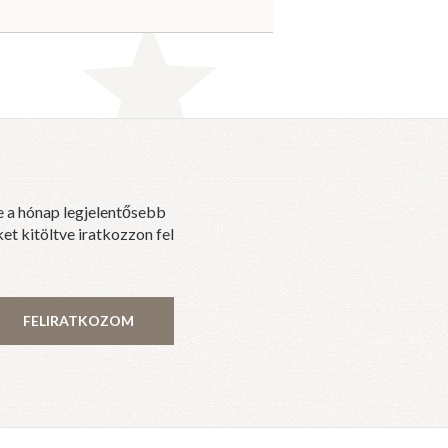
e a hónap legjelentősebb
et kitöltve iratkozzon fel
FELIRATKOZOM