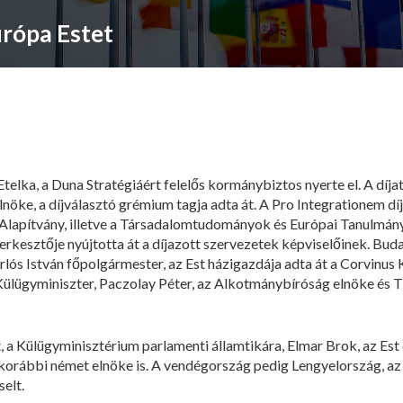
urópa Estet
telka, a Duna Stratégiáért felelős kormánybiztos nyerte el. A díjat
ke, a díjválasztó grémium tagja adta át. A Pro Integrationem d
Alapítvány, illetve a Társadalomtudományok és Európai Tanulmányo
erkesztője nyújtotta át a díjazott szervezetek képviselőinek. Bud
arlós István főpolgármester, az Est házigazdája adta át a Corvinus 
Külügyminiszter, Paczolay Péter, az Alkotmánybíróság elnöke és T
a Külügyminisztérium parlamenti államtikára, Elmar Brok, az Est 
korábbi német elnöke is. A vendégország pedig Lengyelország, az 
elt.