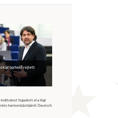
sokat terhelő rejtett
 indítványt fogadott el a légi
niós harmonizációjáról. Deutsch