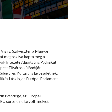
 Vizi E. Szilveszter, a Magyar
íjat megosztva kapta meg a
k Intézete Alapítvány. A díjakat
apest Főváros különdíját
Külügyi és Kulturális Egyesületnek.
őkés László, az Európai Parlament
díszvendége, az Európai
EU soros elnöke volt, melyet