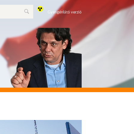
Gyengénlátó verzió