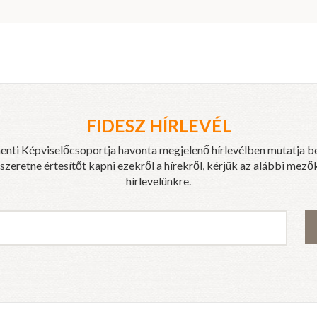
FIDESZ HÍRLEVÉL
enti Képviselőcsoportja havonta megjelenő hírlevélben mutatja b
eretne értesítőt kapni ezekről a hírekről, kérjük az alábbi mezők
hírlevelünkre.