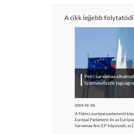
A cikk lejjebb folytatód
Petri Sarvamaa alkalmat
Számvevőszék tagságra
2024. 02. 06.
A Fidesz európai parlamenti kép
Európai Parlament és az Európa
Sarvamaa finn EP-képviselő, az
[