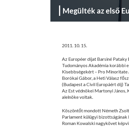
Megülték az első E
2011. 10. 15.
Az Européer díjat Barsiné Pataky E
Tudományos Akadémia korábbi elnö
Kisebbségekért – Pro Minoritate 
Borókai Gábor, a Heti Válasz fősz
(Budapest a Civil Europáért díj) T
Az Est védnökei Martonyi János, 
alelnöke voltak.
Köszöntőt mondott Németh Zsolt, 
Parlament külügyi bizottságának 
Roman Kowalski nagykövet képvis