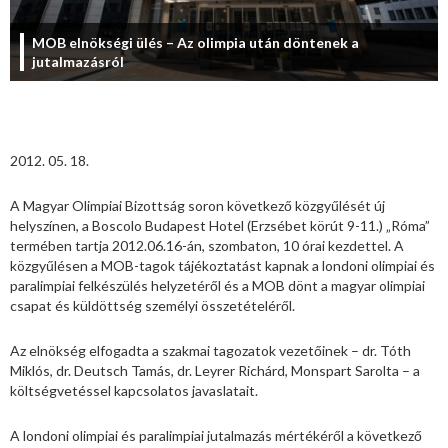
MOB elnökségi ülés – Az olimpia után döntenek a
jutalmazásról
2012. 05. 18.
A Magyar Olimpiai Bizottság soron következő közgyűlését új
helyszínen, a Boscolo Budapest Hotel (Erzsébet körút 9-11.) „Róma”
termében tartja 2012.06.16-án, szombaton, 10 órai kezdettel. A
közgyűlésen a MOB-tagok tájékoztatást kapnak a londoni olimpiai és
paralimpiai felkészülés helyzetéről és a MOB dönt a magyar olimpiai
csapat és küldöttség személyi összetételéről.
Az elnökség elfogadta a szakmai tagozatok vezetőinek – dr. Tóth
Miklós, dr. Deutsch Tamás, dr. Leyrer Richárd, Monspart Sarolta – a
költségvetéssel kapcsolatos javaslatait.
A londoni olimpiai és paralimpiai jutalmazás mértékéről a következő