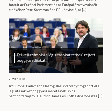
fordult az Európai Parlament és az Európai Számvevőszék
elnökéhez Petri Sarvamaa finn EP-képviselő, az
[…]
Fel kell számolni a légi utasokat terhelő rejtett
poggyászdíjakat!
2023. 10. 05.
Az Európai Parlament állásfoglalási indítványt fogadott el a
légi utasok kézipoggyász méreteinek uniós
harmonizációjáról. Deutsch Tamás és Tóth Edina fideszes
[…]