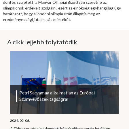
döntés született: a Magyar Olimpiai Bizottság szeretné az
olimpikonok érdekeit szolgálni, ezért az elnökség egyhangúlag úgy
határozott, hogy a londoni olimpia után állapítja meg az
eredményességi jutalmazás mértékét.
A cikk lejjebb folytatódik
Petri Sarvamaa alkalmatlan az Európai
Számvevőszék tagságra!
2024. 02. 06.
A Fidesz európai parlamenti képviselőcsoportja levélben