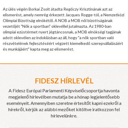
Az ülés végén Borkai Zsolt átadta Regőczy Krisztinának azt az
elismerést, amely nemrég érkezett Jacques Rogge-tól, a Nemzetközi
Olimpiai Bizottság elnökétől. A NOB a MOB női bizottságának
vezetőjét "Nők a sportban" oklevéllel jutalmazta. Az 1980-ban
olimpiai ezüstérmet nyert jégtáncosnak, a MOB elnökségi tagjának
adott oklevélen az indoklásban az áll, hogy "a nők sportban való
részvételének fejlesztéséért végzett kiemelkedő szerepvállalásáért
és munkájáért" kapta meg az elismerést.
FIDESZ HÍRLEVÉL
A Fidesz Európai Parlamenti Képviselőcsoportja havonta
megjelenő hírlevélben mutatja be a hónap legjelentősebb
eseményeit. Amennyiben szeretne értesítőt kapni ezekről a
hírekről, kérjük az alábbi mezőket kitöltve iratkozzon fel
hírlevelünkre.