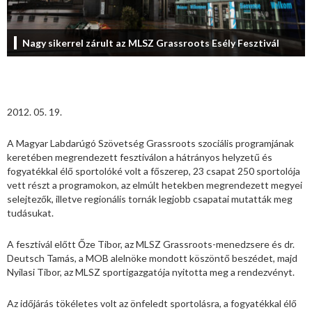
Nagy sikerrel zárult az MLSZ Grassroots Esély Fesztivál
2012. 05. 19.
A Magyar Labdarúgó Szövetség Grassroots szociális programjának
keretében megrendezett fesztiválon a hátrányos helyzetű és
fogyatékkal élő sportolóké volt a főszerep, 23 csapat 250 sportolója
vett részt a programokon, az elmúlt hetekben megrendezett megyei
selejtezők, illetve regionális tornák legjobb csapatai mutatták meg
tudásukat.
A fesztivál előtt Őze Tibor, az MLSZ Grassroots-menedzsere és dr.
Deutsch Tamás, a MOB alelnöke mondott köszöntő beszédet, majd
Nyilasi Tibor, az MLSZ sportigazgatója nyitotta meg a rendezvényt.
Az időjárás tökéletes volt az önfeledt sportolásra, a fogyatékkal élő