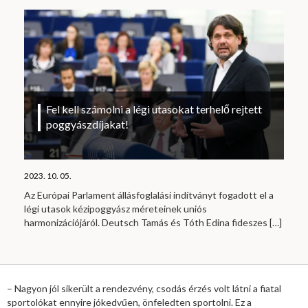
Fel kell számolni a légi utasokat terhelő rejtett
poggyászdíjakat!
2023. 10. 05.
Az Európai Parlament állásfoglalási indítványt fogadott el a
légi utasok kézipoggyász méreteinek uniós
harmonizációjáról. Deutsch Tamás és Tóth Edina fideszes
[…]
– Nagyon jól sikerült a rendezvény, csodás érzés volt látni a fiatal
sportolókat ennyire jókedvűen, önfeledten sportolni. Ez a