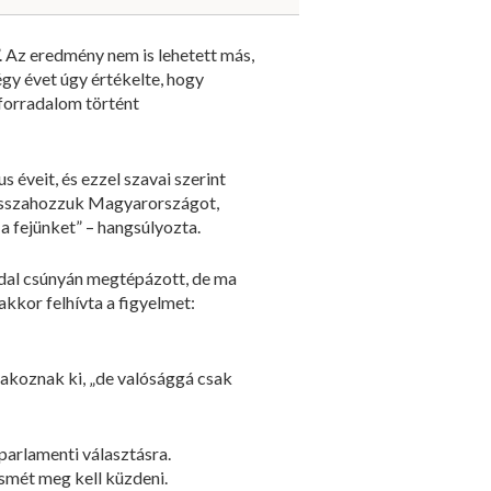
”. Az eredmény nem is lehetett más,
égy évet úgy értékelte, hogy
forradalom történt
éveit, és ezzel szavai szerint
 visszahozzuk Magyarországot,
 a fejünket” – hangsúlyozta.
ldal csúnyán megtépázott, de ma
kkor felhívta a figyelmet:
akoznak ki, „de valósággá csak
parlamenti választásra.
 ismét meg kell küzdeni.