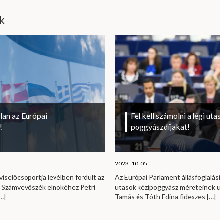
ik
lan az Európai
Fel kell számolni a légi uta
!
poggyászdíjakat!
2023. 10. 05.
viselőcsoportja levélben fordult az
Az Európai Parlament állásfoglalási
i Számvevőszék elnökéhez Petri
utasok kézipoggyász méreteinek u
…]
Tamás és Tóth Edina fideszes
[…]