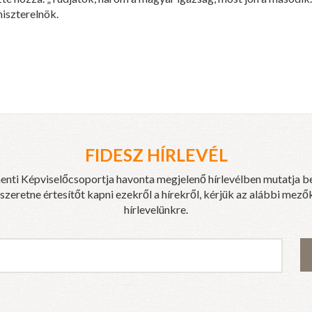
iszterelnök.
FIDESZ HÍRLEVÉL
enti Képviselőcsoportja havonta megjelenő hírlevélben mutatja b
eretne értesítőt kapni ezekről a hírekről, kérjük az alábbi mezők
hírlevelünkre.