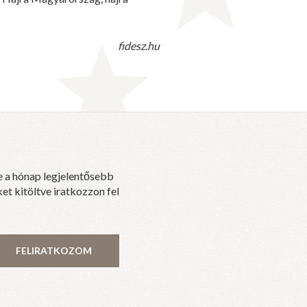
fidesz.hu
e a hónap legjelentősebb
et kitöltve iratkozzon fel
FELIRATKOZOM