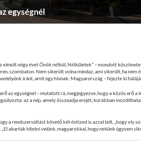
az egységnél
z elmúlt négy évet Önök nélkül, Nélkületek” – mondott köszönete
éren, szombaton. Nem sikerült volna mindaz, ami sikerült, ha nem
vedélyünk iránt, amit úgy hívnak: Magyarország – fejezte ki háláj
 erő az egységnél – mutatott rá, megjegyezve, hogy a közös erő a
súlyozta: az a nép, amely összeadja erejét, korábban mozdíthatatl
ogy a rendszerváltást követő két évtized is azzal telt, „hogy oly 
”. „El akarták hitetni velünk, magyarokkal, hogy nekünk úgysem sike