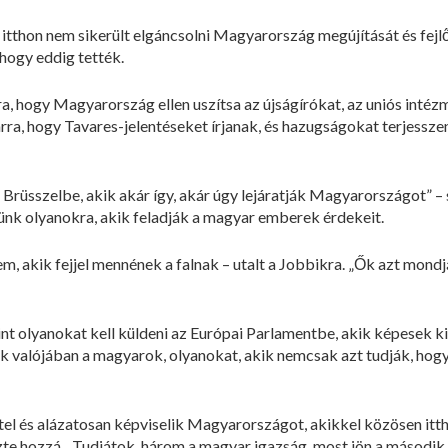
 itthon nem sikerült elgáncsolni Magyarország megújítását és fej
ahogy eddig tették.
ra, hogy Magyarország ellen uszítsa az újságírókat, az uniós intéz
 arra, hogy Tavares-jelentéseket írjanak, és hazugságokat terjess
Brüsszelbe, akik akár így, akár úgy lejáratják Magyarországot” – 
ünk olyanokra, akik feladják a magyar emberek érdekeit.
m, akik fejjel mennének a falnak – utalt a Jobbikra. „Ők azt mon
t olyanokat kell küldeni az Európai Parlamentbe, akik képesek k
nak valójában a magyarok, olyanokat, akik nemcsak azt tudják, hog
tel és alázatosan képviselik Magyarországot, akikkel közösen itth
zte hozzá. „Tudjátok, három a magyar igazság, most jön a második