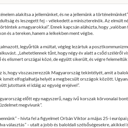
ténelem alakítsa a jellemünket, és ne a jellemünk a történelmünket
ltság és leszegett fej – vélekedett a miniszterelnök. Az elmúlt n
történtek a magyarokkal”. Ennek kapcsán aláhúzta, hogy „valóban 
on és a tereken, hanem a lelkekben ment végbe.
mazott, legyűrtük a múltat, végleg lezártuk a posztkommunizmus 
alkuvást. „Lehetetlennek tűnt, hogy négy év alatt a csőd széléről
és elismert országai közé, de együtt sikerült, és végre felemeltük
z is, hogy visszaszerezzük Magyarország tekintélyét, amit a balo
nk ismét elfoglalhatja helyét a megbecsült országok között. Ugyana
tt jutottunk el idáig az egység erejével”.
gyarország előtt egy nagyszerű, nagy ívű korszak körvonalai bont
küzdelmet megvívunk”.
ennünk” – hívta fel a figyelmet Orbán Viktor a május 25-i európai 
lva választás” – utalt a jobb és baloldali szélsőségesekre, akikkel