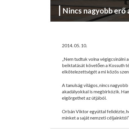
Nincs nagyobb erő 
2014. 05. 10.
„Nem tudtuk volna végigcsinálni a
beiktatását követően a Kossuth t
elkötelezettségét a mi közös szen
A tanulság világos, nincs nagyobb
akadályokkal is megbirkózik. Hang
elgörgethet az útjából.
Orbán Viktor egyúttal felidézte, h
minket a saját nemzeti céljainktól