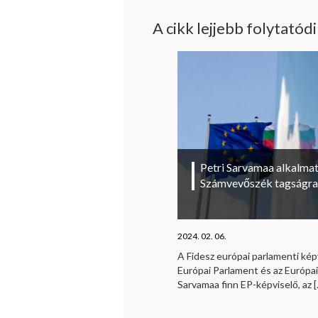
A cikk lejjebb folytatód
Petri Sarvamaa alkalmat
Számvevőszék tagságra
2024. 02. 06.
A Fidesz európai parlamenti kép
Európai Parlament és az Európa
Sarvamaa finn EP-képviselő, az
[