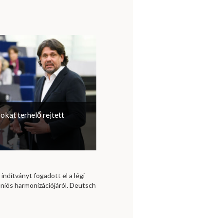
sokat terhelő rejtett
 indítványt fogadott el a légi
niós harmonizációjáról. Deutsch