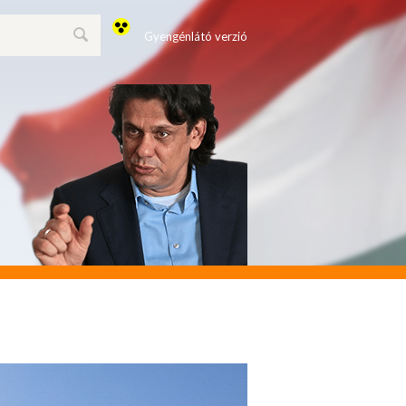
Gyengénlátó verzió