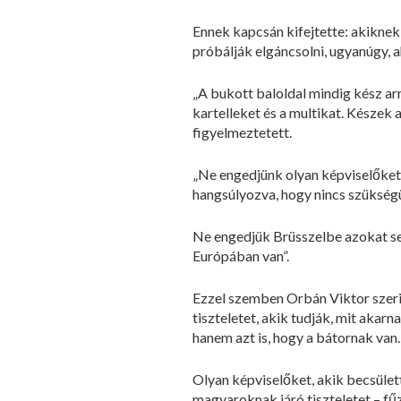
Ennek kapcsán kifejtette: akiknek
próbálják elgáncsolni, ugyanúgy, 
„A bukott baloldal mindig kész ar
kartelleket és a multikat. Készek
figyelmeztetett.
„Ne engedjünk olyan képviselőket 
hangsúlyozva, hogy nincs szükség
Ne engedjük Brüsszelbe azokat se
Európában van”.
Ezzel szemben Orbán Viktor szerin
tiszteletet, akik tudják, mit akar
hanem azt is, hogy a bátornak van.
Olyan képviselőket, akik becsület
magyaroknak járó tiszteletet – fű