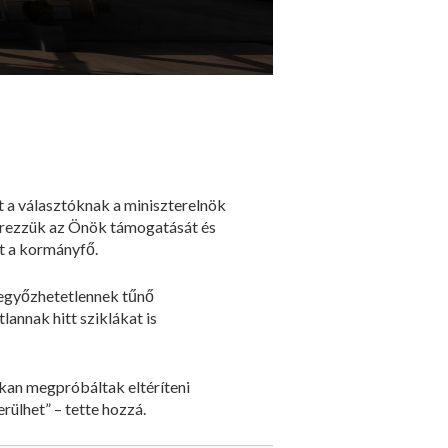
t a választóknak a miniszterelnök
 érezzük az Önök támogatását és
át a kormányfő.
 legyőzhetetlennek tűnő
annak hitt sziklákat is
sokan megpróbáltak eltéríteni
rülhet” – tette hozzá.