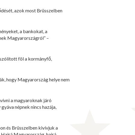
lődését, azok most Brüsszelben
ményeket, a bankokat, a
zenek Magyarországról” –
szólított föl a kormányfő,
dják, hogy Magyarország helye nem
ivívni a magyaroknak járó
y gyáva népnek nincs hazája,
on és Brüsszelben kivívjuk a
. Hajrá Magyarország, hajrá