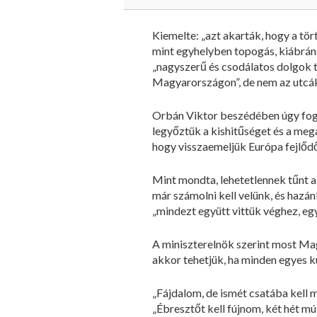
Kiemelte: „azt akarták, hogy a tör
mint egyhelyben topogás, kiábrándu
„nagyszerű és csodálatos dolgok 
Magyarországon”, de nem az utcák
Orbán Viktor beszédében úgy fogal
legyőztük a kishitűséget és a meg
hogy visszaemeljük Európa fejlődő 
Mint mondta, lehetetlennek tűnt a
már számolni kell velünk, és hazá
„mindezt együtt vittük véghez, együ
A miniszterelnök szerint most Ma
akkor tehetjük, ha minden egyes 
„Fájdalom, de ismét csatába kell m
„Ébresztőt kell fújnom, két hét mú