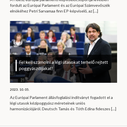
fordult az Európai Parlament és az Európai Számvevőszék
elnökéhez Petri Sarvamaa finn EP-képviselő, az
[…]
Fel kell számolni a légi utasokat terhelő rejtett
poggyászdíjakat!
2023. 10. 05.
Az Európai Parlament állásfoglalási indítványt fogadott el a
légi utasok kézipoggyász méreteinek uniós
harmonizációjáról. Deutsch Tamás és Tóth Edina fideszes
[…]