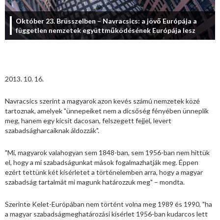
Október 23. Brüsszelben – Navracsics: a jövő Európája a
független nemzetek együttműködésének Európája lesz
2013. 10. 16.
Navracsics szerint a magyarok azon kevés számú nemzetek közé
tartoznak, amelyek "ünnepeiket nem a dicsőség fényében ünneplik
meg, hanem egy kicsit dacosan, felszegett fejjel, levert
szabadságharcaiknak áldozzák".
"Mi, magyarok valahogyan sem 1848-ban, sem 1956-ban nem hittük
el, hogy a mi szabadságunkat mások fogalmazhatják meg. Éppen
ezért tettünk két kísérletet a történelemben arra, hogy a magyar
szabadság tartalmát mi magunk határozzuk meg" – mondta.
Szerinte Kelet-Európában nem történt volna meg 1989 és 1990, "ha
a magyar szabadságmeghatározási kísérlet 1956-ban kudarcos lett