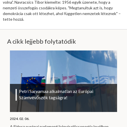
volna". Navracsics Tibor kiemelte: 1956 egyik üzenete, hogy a
nemzeti összefogás csodákra képes. "Megtanultuk azt is, hogy
demokrácia csak ott létezhet, ahol független nemzetek léteznek" –
tette hozzá.
A cikk lejjebb folytatódik
Petri Sarvamaa alkalmatlan az Európai
Számvevőszék tagságra!
2024. 02. 06.
A Fidesz európai parlamenti képviselőcsoportja levélben