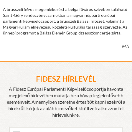
A brüsszeli 56-os megemlékezést a belga főváros szívében található
Saint-Géry rendezvénycsarnokban a magyar néppárti európai
parlamenti képviselőcsoport, a brüsszeli Balassi Intézet, valamint a
Magyar Hullám elnevezésű közéleti-kulturális társaság szervezte. Az
ünnepi programot a Balázs Elemér Group dzsesszkoncertje zárta.
MTI
FIDESZ HÍRLEVÉL
A Fidesz Európai Parlamenti Képviselőcsoportja havonta
megjelenő hírlevélben mutatja be a hónap legjelentősebb
eseményeit. Amennyiben szeretne értesítőt kapni ezekről a
hírekről, kérjük az alábbi mezőket kitöltve iratkozzon fel
hírlevelünkre.