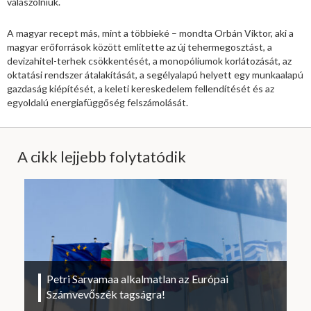
válaszolniuk.
A magyar recept más, mint a többieké – mondta Orbán Viktor, aki a
magyar erőforrások között említette az új tehermegosztást, a
devizahitel-terhek csökkentését, a monopóliumok korlátozását, az
oktatási rendszer átalakítását, a segélyalapú helyett egy munkaalapú
gazdaság kiépítését, a keleti kereskedelem fellendítését és az
egyoldalú energiafüggőség felszámolását.
A cikk lejjebb folytatódik
Petri Sarvamaa alkalmatlan az Európai
Számvevőszék tagságra!