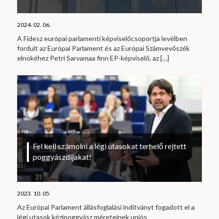
2024. 02. 06.
A Fidesz európai parlamenti képviselőcsoportja levélben
fordult az Európai Parlament és az Európai Számvevőszék
elnökéhez Petri Sarvamaa finn EP-képviselő, az
[…]
Fel kell számolni a légi utasokat terhelő rejtett
poggyászdíjakat!
2023. 10. 05.
Az Európai Parlament állásfoglalási indítványt fogadott el a
légi utasok kézipoggyász méreteinek uniós