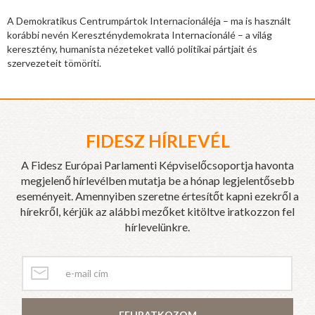
A Demokratikus Centrumpártok Internacionáléja – ma is használt
korábbi nevén Kereszténydemokrata Internacionálé – a világ
keresztény, humanista nézeteket valló politikai pártjait és
szervezeteit tömöríti.
FIDESZ HÍRLEVÉL
A Fidesz Európai Parlamenti Képviselőcsoportja havonta
megjelenő hírlevélben mutatja be a hónap legjelentősebb
eseményeit. Amennyiben szeretne értesítőt kapni ezekről a
hírekről, kérjük az alábbi mezőket kitöltve iratkozzon fel
hírlevelünkre.
FELIRATKOZOM