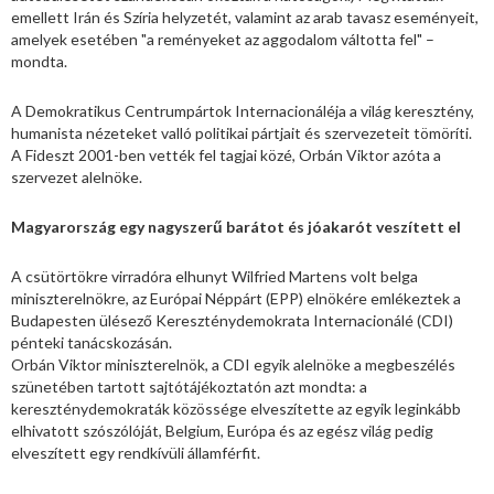
emellett Irán és Szíria helyzetét, valamint az arab tavasz eseményeit,
amelyek esetében "a reményeket az aggodalom váltotta fel" –
mondta.
A Demokratikus Centrumpártok Internacionáléja a világ keresztény,
humanista nézeteket valló politikai pártjait és szervezeteit tömöríti.
A Fideszt 2001-ben vették fel tagjai közé, Orbán Viktor azóta a
szervezet alelnöke.
Magyarország egy nagyszerű barátot és jóakarót veszített el
A csütörtökre virradóra elhunyt Wilfried Martens volt belga
miniszterelnökre, az Európai Néppárt (EPP) elnökére emlékeztek a
Budapesten ülésező Kereszténydemokrata Internacionálé (CDI)
pénteki tanácskozásán.
Orbán Viktor miniszterelnök, a CDI egyik alelnöke a megbeszélés
szünetében tartott sajtótájékoztatón azt mondta: a
kereszténydemokraták közössége elveszítette az egyik leginkább
elhivatott szószólóját, Belgium, Európa és az egész világ pedig
elveszített egy rendkívüli államférfit.