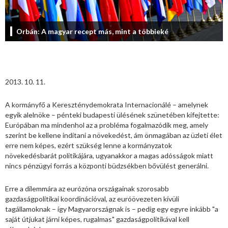
Orbán: A magyar recept más, mint a többieké
2013. 10. 11.
A kormányfő a Kereszténydemokrata Internacionálé – amelynek
egyik alelnöke – pénteki budapesti ülésének szünetében kifejtette:
Európában ma mindenhol az a probléma fogalmazódik meg, amely
szerint be kellene indítani a növekedést, ám önmagában az üzleti élet
erre nem képes, ezért szükség lenne a kormányzatok
növekedésbarát politikájára, ugyanakkor a magas adósságok miatt
nincs pénzügyi forrás a központi büdzsékben bővülést generálni.
Erre a dilemmára az eurózóna országainak szorosabb
gazdaságpolitikai koordinációval, az euróövezeten kívüli
tagállamoknak – így Magyarországnak is – pedig egy egyre inkább "a
saját útjukat járni képes, rugalmas" gazdaságpolitikával kell