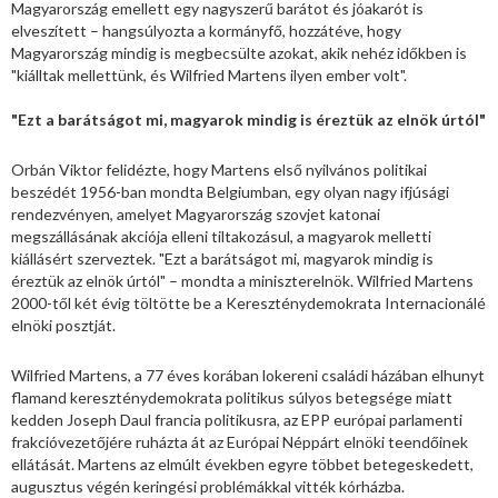
Magyarország emellett egy nagyszerű barátot és jóakarót is
elveszített – hangsúlyozta a kormányfő, hozzátéve, hogy
Magyarország mindig is megbecsülte azokat, akik nehéz időkben is
"kiálltak mellettünk, és Wilfried Martens ilyen ember volt".
"Ezt a barátságot mi, magyarok mindig is éreztük az elnök úrtól"
Orbán Viktor felidézte, hogy Martens első nyilvános politikai
beszédét 1956-ban mondta Belgiumban, egy olyan nagy ifjúsági
rendezvényen, amelyet Magyarország szovjet katonai
megszállásának akciója elleni tiltakozásul, a magyarok melletti
kiállásért szerveztek. "Ezt a barátságot mi, magyarok mindig is
éreztük az elnök úrtól" – mondta a miniszterelnök. Wilfried Martens
2000-től két évig töltötte be a Kereszténydemokrata Internacionálé
elnöki posztját.
Wilfried Martens, a 77 éves korában lokereni családi házában elhunyt
flamand kereszténydemokrata politikus súlyos betegsége miatt
kedden Joseph Daul francia politikusra, az EPP európai parlamenti
frakcióvezetőjére ruházta át az Európai Néppárt elnöki teendőinek
ellátását. Martens az elmúlt években egyre többet betegeskedett,
augusztus végén keringési problémákkal vitték kórházba.