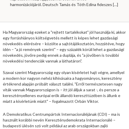
harmonizációjáról. Deutsch Tamás és Tóth Edina fideszes
[…]
Ha Magyarország ezeket a "rejtett tartalékokat" jól használja ki, akkor
egy forráshiányos költségvetés mellett is képes lehet gazdasági
növekedés elérésére – közölte a sajtótájékoztatón, hozzátéve, hogy
idén – "a jó remények szerint" – egy százalék körüli lehet a gazdasági
növekedés, jövőre pedig ennek a duplája, és "a jövőben is további
növekedési tendenciák vannak a láthatáron".
Szavai szerint Magyarország egy olyan kísérletet hajt végre, amellyel
a modern kor nagyon nehéz kihívásaira a hagyományos, keresztény
értékrend alapján próbált választ találni. "Erről természetesen nagy
viták vannak Magyarországon is – itt jól álljuk a sarat -, és persze a
keresztényellenes európai erők állandó kereszttüzében is állunk e
miatt a kísérletünk miatt" – fogalmazott Orbán Viktor.
A Demokratikus Centrumpártok Internacionáléjának (CDI) – ma is
használt korábbi nevén Kereszténydemokrata Internacionálé –
budapesti ülésén szó volt például az arab országokban zajló