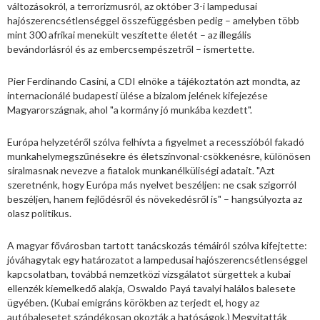
változásokról, a terrorizmusról, az október 3-i lampedusai
hajószerencsétlenséggel összefüggésben pedig – amelyben több
mint 300 afrikai menekült veszítette életét – az illegális
bevándorlásról és az embercsempészetről – ismertette.
Pier Ferdinando Casini, a CDI elnöke a tájékoztatón azt mondta, az
internacionálé budapesti ülése a bizalom jelének kifejezése
Magyarországnak, ahol "a kormány jó munkába kezdett".
Európa helyzetéről szólva felhívta a figyelmet a recesszióból fakadó
munkahelymegszűnésekre és életszínvonal-csökkenésre, különösen
siralmasnak nevezve a fiatalok munkanélküliségi adatait. "Azt
szeretnénk, hogy Európa más nyelvet beszéljen: ne csak szigorról
beszéljen, hanem fejlődésről és növekedésről is" – hangsúlyozta az
olasz politikus.
A magyar fővárosban tartott tanácskozás témáiról szólva kifejtette:
jóváhagytak egy határozatot a lampedusai hajószerencsétlenséggel
kapcsolatban, továbbá nemzetközi vizsgálatot sürgettek a kubai
ellenzék kiemelkedő alakja, Oswaldo Payá tavalyi halálos balesete
ügyében. (Kubai emigráns körökben az terjedt el, hogy az
autóbalesetet szándékosan okozták a hatóságok.) Megvitatták