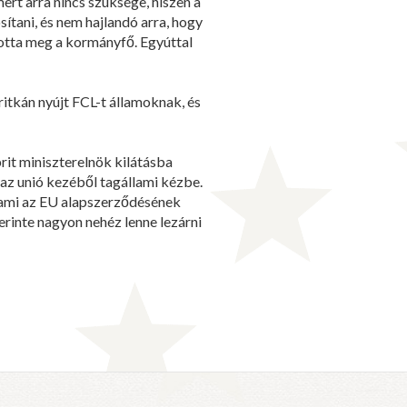
rt arra nincs szüksége, hiszen a
ítani, és nem hajlandó arra, hogy
otta meg a kormányfő. Egyúttal
ritkán nyújt FCL-t államoknak, és
rit miniszterelnök kilátásba
 az unió kezéből tagállami kézbe.
e ami az EU alapszerződésének
erinte nagyon nehéz lenne lezárni