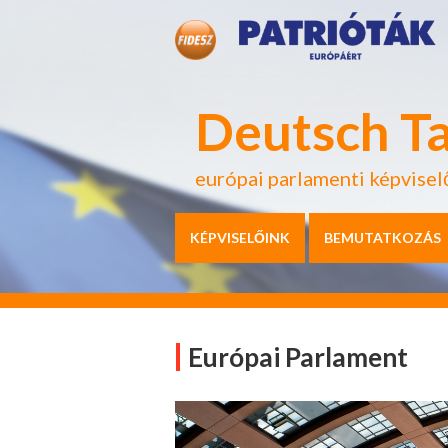
Deutsch T
európai parlamenti képvisel
KÉPVISELŐINK
BEMUTATKOZÁS
Európai Parlament