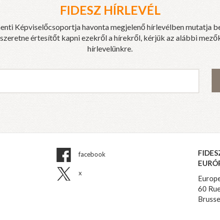
FIDESZ HÍRLEVÉL
enti Képviselőcsoportja havonta megjelenő hírlevélben mutatja b
eretne értesítőt kapni ezekről a hírekről, kérjük az alábbi mezők
hírlevelünkre.
FIDES
facebook
EURÓ
x
Europe
60 Rue
Brusse