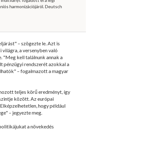
 indítványt fogadott el a légi
niós harmonizációjáról. Deutsch
ljárást" – szögezte le. Azt is
 világra, a versenyben való
. "Meg kell találnunk annak a
ult pénzügyi rendszerét azokkal a
álhatók" – fogalmazott a magyar
ozott teljes körű eredményt, így
intje között. Az európai
Elképzelhetetlen, hogy például
ge" – jegyezte meg.
politikájukat a növekedés