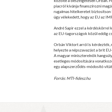
közölte a beszélgetésen Orbán. H
piacról kívánja finanszírozni mag
rugalmas hitelkeretet biztosítso
úgy vélekedett, hogy az EU az IM
André Sapir ezzel a kérdéskörrel 
az EU-tagországok közül eddig csa
Orbán Viktort arról is kérdezték,
helyezte a népszavazást a brit EU
A magyar miniszterelnök hangsúly
esetleges módosítására vonatkozó b
egy alapszerződés-módosító vitát,
Forrás: MTI-fidesz.hu