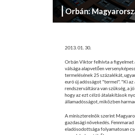
Orbán: Magyarorszá
2013. 01. 30.
Orbán Viktor felhívta a figyelmet
válsága alapvetően versenyképesség
termelésének 25 százalékát, ugyan
euró új adósságot "termel". "Ki az 
rendszerváltásra van szükség, a jó
hogy az ezt célzó átalakítások n
államadósságot, miközben harmadik
A miniszterelnök szerint Magyar
gazdasági növekedés. Fennmarad a
eladósodottsága folyamatosan csö