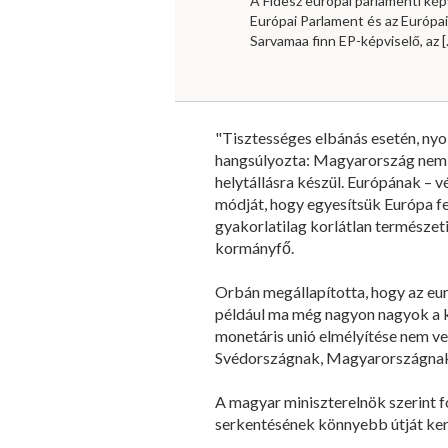
A Fidesz európai parlamenti kép
Európai Parlament és az Európa
Sarvamaa finn EP-képviselő, az
[
"Tisztességes elbánás esetén, nyolc
hangsúlyozta: Magyarország nem azt
helytállásra készül. Európának – 
módját, hogy egyesítsük Európa fej
gyakorlatilag korlátlan természet
kormányfő.
Orbán megállapította, hogy az eu
például ma még nagyon nagyok a 
monetáris unió elmélyítése nem ve
Svédországnak, Magyarországnak é
A magyar miniszterelnök szerint f
serkentésének könnyebb útját ker