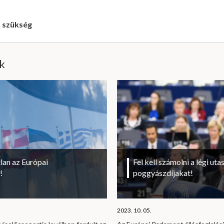
n szükség
ik
lan az Európai
Fel kell számolni a légi uta
!
poggyászdíjakat!
2023. 10. 05.