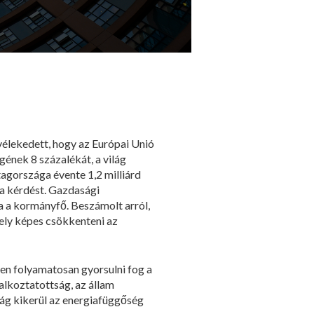
vélekedett, hogy az Európai Unió
gének 8 százalékát, a világ
tagországa évente 1,2 milliárd
l a kérdést. Gazdasági
ta a kormányfő. Beszámolt arról,
ely képes csökkenteni az
n folyamatosan gyorsulni fog a
lkoztatottság, az állam
ág kikerül az energiafüggőség