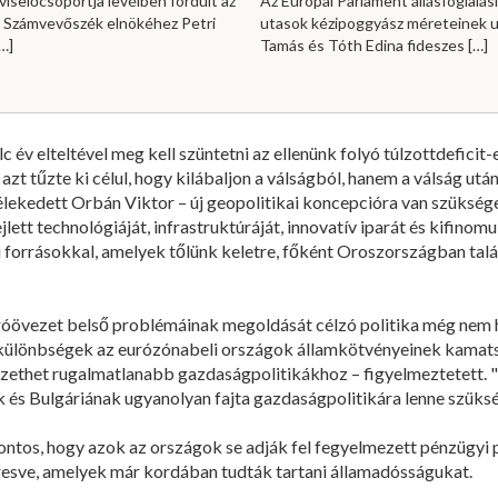
viselőcsoportja levélben fordult az
Az Európai Parlament állásfoglalási
i Számvevőszék elnökéhez Petri
utasok kézipoggyász méreteinek u
…]
Tamás és Tóth Edina fideszes
[…]
 év elteltével meg kell szüntetni az ellenünk folyó túlzottdeficit-e
 tűzte ki célul, hogy kilábaljon a válságból, hanem a válság utáni
vélekedett Orbán Viktor – új geopolitikai koncepcióra van szüksége
lett technológiáját, infrastruktúráját, innovatív iparát és kifinom
i forrásokkal, amelyek tőlünk keletre, főként Oroszországban tal
róövezet belső problémáinak megoldását célzó politika még nem h
különbségek az eurózónabeli országok államkötvényeinek kamatsz
zethet rugalmatlanabb gazdaságpolitikákhoz – figyelmeztetett. "
s Bulgáriának ugyanolyan fajta gazdaságpolitikára lenne szüksé
ontos, hogy azok az országok se adják fel fegyelmezett pénzügyi 
esve, amelyek már kordában tudták tartani államadósságukat.