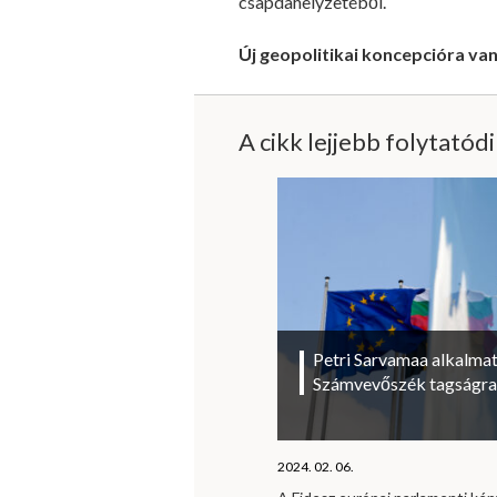
csapdahelyzetéből.
Új geopolitikai koncepcióra va
A cikk lejjebb folytatód
Petri Sarvamaa alkalmat
Számvevőszék tagságra
2024. 02. 06.