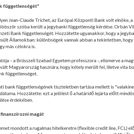
nk függetlenségét"
yen Jean-Claude Trichet, az Európai Központi Bank volt elnöke, a 
 többször szóba került a jegybanki függetlenség kérdése. Orbán V
mzeti Bank függetlenségét. Hozzátette ugyanakkor, hogy a jegyb
esült Államokban: különbségek vannak abban a tekintetben, hogy 
y más célokra is.
tatója – a Brüsszeli Szabad Egyetem professzora -, elismerve a ma
lt Magyarország hasznára, hogy kétely merült fel, illetve vita b
ank függetlenséget.
ti bank függetlenségének tiszteletben tartása mellett is "valakine
dátuma. Hozzátette: ezt a jelölést ő a határidő lejárta előtt mindö
rülése érdekében.
 finanszírozni magát
et mondott a rugalmas hitelkeretre (flexible credit line, FCL) el