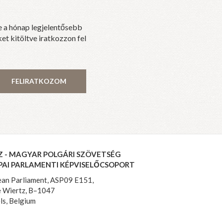
e a hónap legjelentősebb
et kitöltve iratkozzon fel
FELIRATKOZOM
Z - MAGYAR POLGÁRI SZÖVETSÉG
PAI PARLAMENTI KÉPVISELŐCSOPORT
an Parliament, ASP09 E151,
 Wiertz, B–1047
ls, Belgium