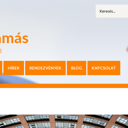
amás
ő
HÍREK
RENDEZVÉNYEK
BLOG
KAPCSOLAT