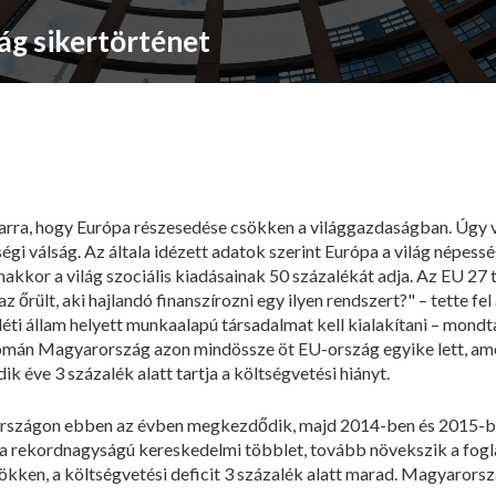
g sikertörténet
 arra, hogy Európa részesedése csökken a világgazdaságban. Úgy 
i válság. Az általa idézett adatok szerint Európa a világ népessé
akkor a világ szociális kiadásainak 50 százalékát adja. Az EU 27 
az őrült, aki hajlandó finanszírozni egy ilyen rendszert?" – tette fe
léti állam helyett munkaalapú társadalmat kell kialakítani – mond
yomán Magyarország azon mindössze öt EU-ország egyike lett, am
 éve 3 százalék alatt tartja a költségvetési hiányt.
országon ebben az évben megkezdődik, majd 2014-ben és 2015-be
 rekordnagyságú kereskedelmi többlet, tovább növekszik a fogla
kken, a költségvetési deficit 3 százalék alatt marad. Magyarorsz