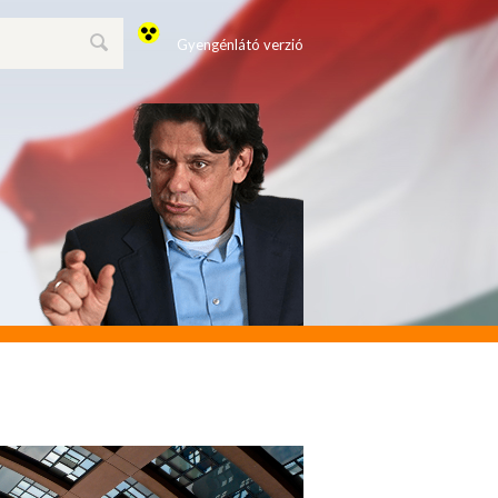
Gyengénlátó verzió