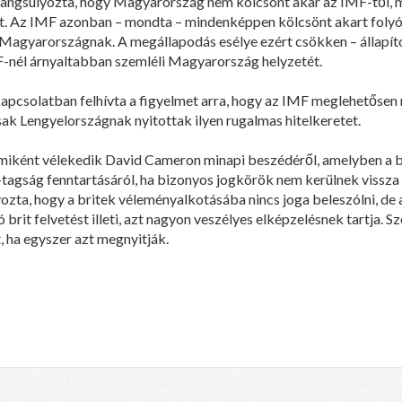
angsúlyozta, hogy Magyarország nem kölcsönt akar az IMF-től, me
át. Az IMF azonban – mondta – mindenképpen kölcsönt akart folyós
n Magyarországnak. A megállapodás esélye ezért csökken – állapít
F-nél árnyaltabban szemléli Magyarország helyzetét.
kapcsolatban felhívta a figyelmet arra, hogy az IMF meglehetősen 
k Lengyelországnak nyitottak ilyen rugalmas hitelkeretet.
 miként vélekedik David Cameron minapi beszédéről, amelyben a b
-tagság fenntartásáról, ha bizonyos jogkörök nem kerülnek vissza
ozta, hogy a britek véleményalkotásába nincs joga beleszólni, d
rit felvetést illeti, azt nagyon veszélyes elképzelésnek tartja. Sz
 ha egyszer azt megnyitják.