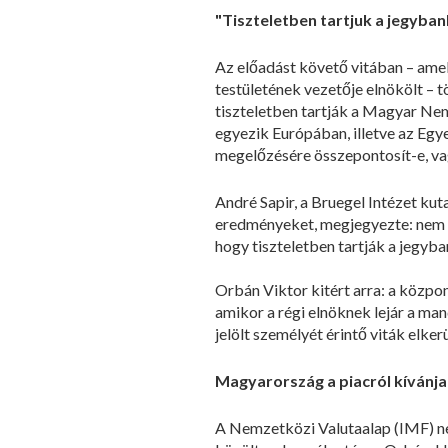
"Tiszteletben tartjuk a jegyba
Az előadást követő vitában – amel
testületének vezetője elnökölt –
tiszteletben tartják a Magyar Ne
egyezik Európában, illetve az Egy
megelőzésére összepontosít-e, vag
André Sapir, a Bruegel Intézet ku
eredményeket, megjegyezte: nem vá
hogy tiszteletben tartják a jegyb
Orbán Viktor kitért arra: a közpon
amikor a régi elnöknek lejár a man
jelölt személyét érintő viták elke
Magyarország a piacról kívánja
A Nemzetközi Valutaalap (IMF) nem