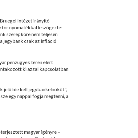
Bruegel Intézet irányító
iktor nyomatékkal leszögezte:
ank szerepköre nem teljesen
a jegybank csak az infláció
gyar pénzügyek terén elért
ontakozott ki azzal kapcsolatban,
k jelölnie kell jegybankelnököt",
ssze egy nappal fogja megtenni, a
őterjesztett magyar igényre –