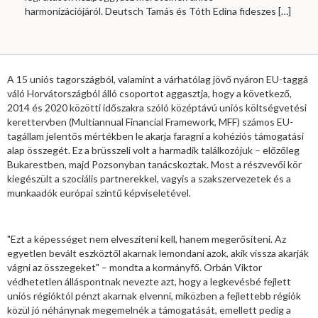
harmonizációjáról. Deutsch Tamás és Tóth Edina fideszes
[…]
A 15 uniós tagországból, valamint a várhatólag jövő nyáron EU-taggá
váló Horvátországból álló csoportot aggasztja, hogy a következő,
2014 és 2020 közötti időszakra szóló középtávú uniós költségvetési
kerettervben (Multiannual Financial Framework, MFF) számos EU-
tagállam jelentős mértékben le akarja faragni a kohéziós támogatási
alap összegét. Ez a brüsszeli volt a harmadik találkozójuk – előzőleg
Bukarestben, majd Pozsonyban tanácskoztak. Most a részvevői kör
kiegészült a szociális partnerekkel, vagyis a szakszervezetek és a
munkaadók európai szintű képviseletével.
"Ezt a képességet nem elveszíteni kell, hanem megerősíteni. Az
egyetlen bevált eszköztől akarnak lemondani azok, akik vissza akarják
vágni az összegeket" – mondta a kormányfő. Orbán Viktor
védhetetlen álláspontnak nevezte azt, hogy a legkevésbé fejlett
uniós régióktól pénzt akarnak elvenni, miközben a fejlettebb régiók
közül jó néhánynak megemelnék a támogatását, emellett pedig a