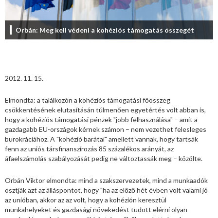
Orbán: Meg kell védeni a kohéziós támogatás összegét
2012. 11. 15.
Elmondta: a találkozón a kohéziós támogatási főösszeg
csökkentésének elutasításán túlmenően egyetértés volt abban is,
hogy a kohéziós támogatási pénzek "jobb felhasználása" – amit a
gazdagabb EU-országok kérnek számon – nem vezethet felesleges
bürokráciához. A "kohézió barátai" amellett vannak, hogy tartsák
fenn az uniós társfinanszírozás 85 százalékos arányát, az
áfaelszámolás szabályozását pedig ne változtassák meg – közölte.
Orbán Viktor elmondta: mind a szakszervezetek, mind a munkaadók
osztják azt az álláspontot, hogy "ha az előző hét évben volt valami jó
az unióban, akkor az az volt, hogy a kohézión keresztül
munkahelyeket és gazdasági növekedést tudott elérni olyan