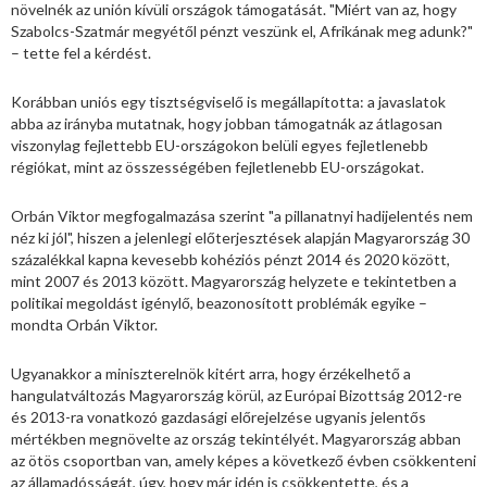
növelnék az unión kívüli országok támogatását. "Miért van az, hogy
Szabolcs-Szatmár megyétől pénzt veszünk el, Afrikának meg adunk?"
– tette fel a kérdést.
Korábban uniós egy tisztségviselő is megállapította: a javaslatok
abba az irányba mutatnak, hogy jobban támogatnák az átlagosan
viszonylag fejlettebb EU-országokon belüli egyes fejletlenebb
régiókat, mint az összességében fejletlenebb EU-országokat.
Orbán Viktor megfogalmazása szerint "a pillanatnyi hadijelentés nem
néz ki jól", hiszen a jelenlegi előterjesztések alapján Magyarország 30
százalékkal kapna kevesebb kohéziós pénzt 2014 és 2020 között,
mint 2007 és 2013 között. Magyarország helyzete e tekintetben a
politikai megoldást igénylő, beazonosított problémák egyike –
mondta Orbán Viktor.
Ugyanakkor a miniszterelnök kitért arra, hogy érzékelhető a
hangulatváltozás Magyarország körül, az Európai Bizottság 2012-re
és 2013-ra vonatkozó gazdasági előrejelzése ugyanis jelentős
mértékben megnövelte az ország tekintélyét. Magyarország abban
az ötös csoportban van, amely képes a következő évben csökkenteni
az államadósságát, úgy, hogy már idén is csökkentette, és a