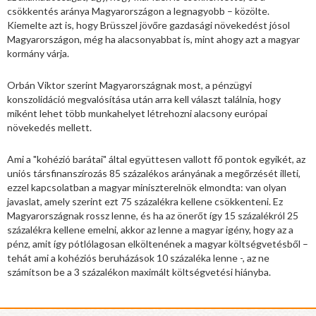
csökkentés aránya Magyarországon a legnagyobb – közölte.
Kiemelte azt is, hogy Brüsszel jövőre gazdasági növekedést jósol
Magyarországon, még ha alacsonyabbat is, mint ahogy azt a magyar
kormány várja.
Orbán Viktor szerint Magyarországnak most, a pénzügyi
konszolidáció megvalósítása után arra kell választ találnia, hogy
miként lehet több munkahelyet létrehozni alacsony európai
növekedés mellett.
Ami a "kohézió barátai" által együttesen vallott fő pontok egyikét, az
uniós társfinanszírozás 85 százalékos arányának a megőrzését illeti,
ezzel kapcsolatban a magyar miniszterelnök elmondta: van olyan
javaslat, amely szerint ezt 75 százalékra kellene csökkenteni. Ez
Magyarországnak rossz lenne, és ha az önerőt így 15 százalékról 25
százalékra kellene emelni, akkor az lenne a magyar igény, hogy az a
pénz, amit így pótlólagosan elköltenének a magyar költségvetésből –
tehát ami a kohéziós beruházások 10 százaléka lenne -, az ne
számítson be a 3 százalékon maximált költségvetési hiányba.