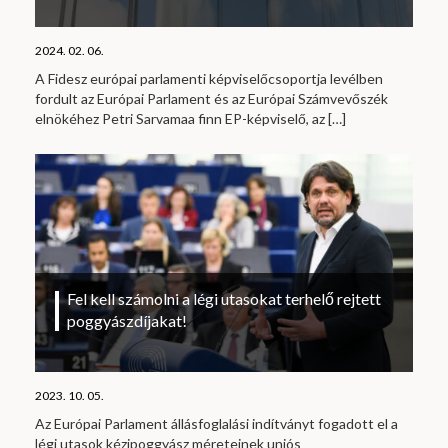
2024. 02. 06.
A Fidesz európai parlamenti képviselőcsoportja levélben
fordult az Európai Parlament és az Európai Számvevőszék
elnökéhez Petri Sarvamaa finn EP-képviselő, az
[…]
Fel kell számolni a légi utasokat terhelő rejtett
poggyászdíjakat!
2023. 10. 05.
Az Európai Parlament állásfoglalási indítványt fogadott el a
légi utasok kézipoggyász méreteinek uniós