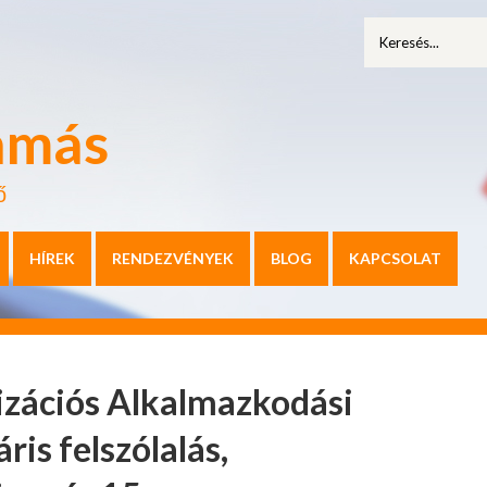
amás
ő
HÍREK
RENDEZVÉNYEK
BLOG
KAPCSOLAT
izációs Alkalmazkodási
ris felszólalás,