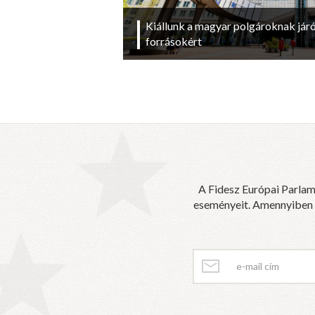
Kiállunk a magyar polgároknak járó 
forrásokért
A Fidesz Európai Parlam
eseményeit. Amennyiben sz