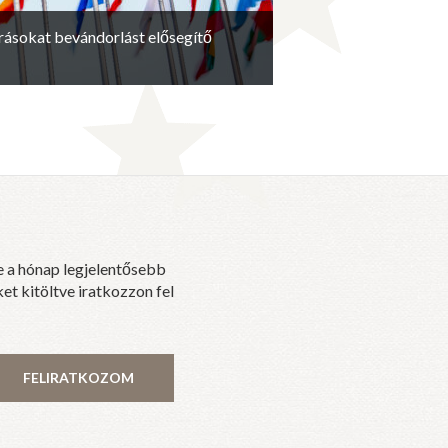
rrásokat bevándorlást elősegítő
e a hónap legjelentősebb
et kitöltve iratkozzon fel
FELIRATKOZOM