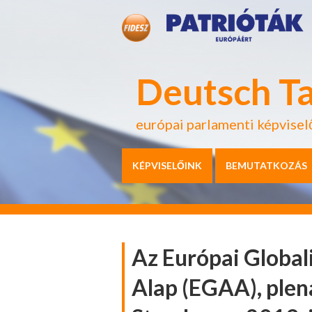
Deutsch T
európai parlamenti képvisel
KÉPVISELŐINK
BEMUTATKOZÁS
Az Európai Global
Alap (EGAA), plená