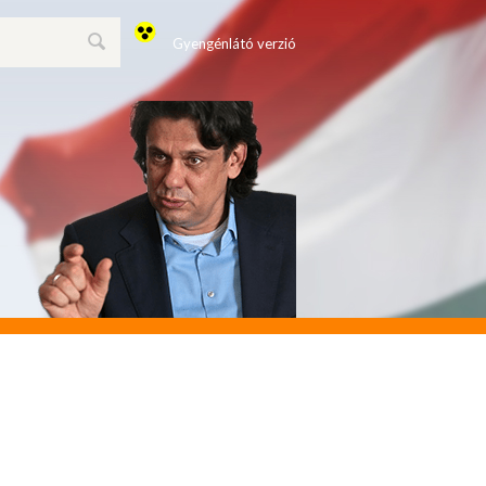
Gyengénlátó verzió