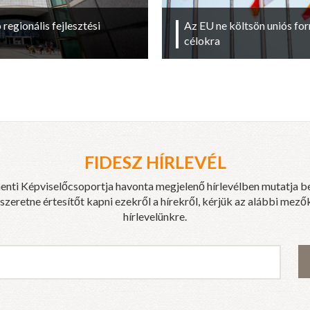
regionális fejlesztési
Az EU ne költsön uniós fo
célokra
FIDESZ HÍRLEVÉL
enti Képviselőcsoportja havonta megjelenő hírlevélben mutatja b
eretne értesítőt kapni ezekről a hírekről, kérjük az alábbi mezők
hírlevelünkre.