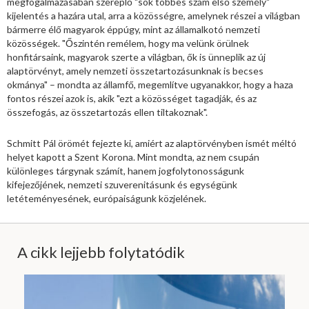
megfogalmazásában szereplő "sok többes szám első személy"
kijelentés a hazára utal, arra a közösségre, amelynek részei a világban
bármerre élő magyarok éppúgy, mint az államalkotó nemzeti
közösségek. "Őszintén remélem, hogy ma velünk örülnek
honfitársaink, magyarok szerte a világban, ők is ünneplik az új
alaptörvényt, amely nemzeti összetartozásunknak is becses
okmánya" – mondta az államfő, megemlítve ugyanakkor, hogy a haza
fontos részei azok is, akik "ezt a közösséget tagadják, és az
összefogás, az összetartozás ellen tiltakoznak".
Schmitt Pál örömét fejezte ki, amiért az alaptörvényben ismét méltó
helyet kapott a Szent Korona. Mint mondta, az nem csupán
különleges tárgynak számít, hanem jogfolytonosságunk
kifejezőjének, nemzeti szuverenitásunk és egységünk
letéteményesének, európaiságunk közjelének.
A cikk lejjebb folytatódik