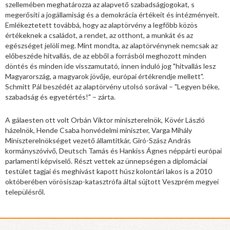
szellemében meghatározza az alapvető szabadságjogokat, s
megerősíti a jogállamiság és a demokrácia értékeit és intézményeit.
Emlékeztetett továbbá, hogy az alaptörvény a legfőbb közös
értékeknek a családot, a rendet, az otthont, a munkát és az
egészséget jelöli meg. Mint mondta, az alaptörvénynek nemcsak az
előbeszéde hitvallás, de az ebből a forrásból meghozott minden
döntés és minden ide visszamutató, innen induló jog "hitvallás lesz
Magyarország, a magyarok jövője, európai értékrendje mellett".
Schmitt Pál beszédét az alaptörvény utolsó sorával – "Legyen béke,
szabadság és egyetértés!" – zárta.
A gálaesten ott volt Orbán Viktor miniszterelnök, Kövér László
házelnök, Hende Csaba honvédelmi miniszter, Varga Mihály
Miniszterelnökséget vezető államtitkár, Giró-Szász András
kormányszóvivő, Deutsch Tamás és Hankiss Ágnes néppárti európai
parlamenti képviselő. Részt vettek az ünnepségen a diplomáciai
testület tagjai és meghívást kapott húsz kolontári lakos is a 2010
októberében vörösiszap-katasztrófa által sújtott Veszprém megyei
településről.