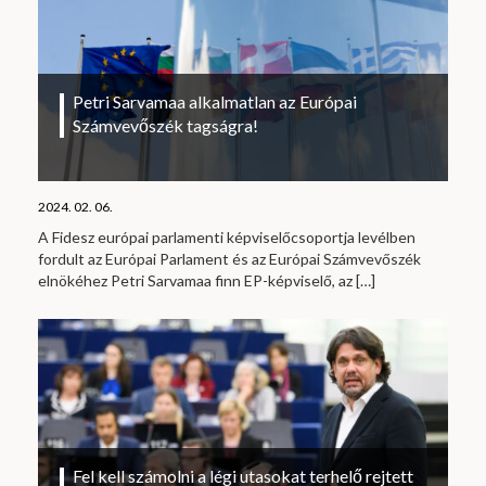
Petri Sarvamaa alkalmatlan az Európai
Számvevőszék tagságra!
2024. 02. 06.
A Fidesz európai parlamenti képviselőcsoportja levélben
fordult az Európai Parlament és az Európai Számvevőszék
elnökéhez Petri Sarvamaa finn EP-képviselő, az
[…]
Fel kell számolni a légi utasokat terhelő rejtett