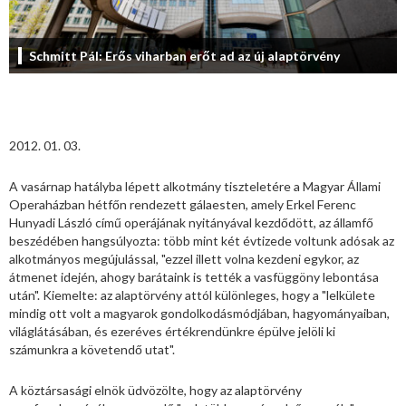
Schmitt Pál: Erős viharban erőt ad az új alaptörvény
2012. 01. 03.
A vasárnap hatályba lépett alkotmány tiszteletére a Magyar Állami
Operaházban hétfőn rendezett gálaesten, amely Erkel Ferenc
Hunyadi László című operájának nyitányával kezdődött, az államfő
beszédében hangsúlyozta: több mint két évtizede voltunk adósak az
alkotmányos megújulással, "ezzel illett volna kezdeni egykor, az
átmenet idején, ahogy barátaink is tették a vasfüggöny lebontása
után". Kiemelte: az alaptörvény attól különleges, hogy a "lelkülete
mindig ott volt a magyarok gondolkodásmódjában, hagyományaiban,
világlátásában, és ezeréves értékrendünkre épülve jelöli ki
számunkra a követendő utat".
A köztársasági elnök üdvözölte, hogy az alaptörvény