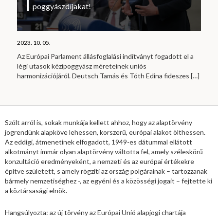
poggyászdíjakat!
2023. 10. 05.
Az Európai Parlament állásfoglalási indítványt fogadott el a
légi utasok kézipoggyász méreteinek uniós
harmonizációjáról. Deutsch Tamás és Tóth Edina fideszes
[…]
Szólt arról is, sokak munkája kellett ahhoz, hogy az alaptörvény
jogrendünk alapköve lehessen, korszerű, európai alakot ölthessen.
Az eddigi, átmenetinek elfogadott, 1949-es dátummal ellátott
alkotmányt immár olyan alaptörvény váltotta fel, amely széleskörű
konzultáció eredményeként, a nemzeti és az európai értékekre
építve született, s amely rögzíti az ország polgárainak – tartozzanak
bármely nemzetiséghez -, az egyéni és a közösségi jogait – fejtette ki
a köztársasági elnök.
Hangsúlyozta: az új törvény az Európai Unió alapjogi chartája