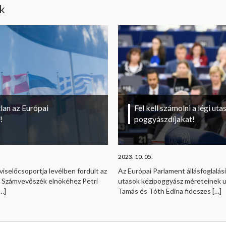
ik
lan az Európai
Fel kell számolni a légi uta
!
poggyászdíjakat!
2023. 10. 05.
viselőcsoportja levélben fordult az
Az Európai Parlament állásfoglalási
i Számvevőszék elnökéhez Petri
utasok kézipoggyász méreteinek u
…]
Tamás és Tóth Edina fideszes
[…]