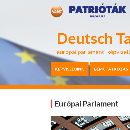
Deutsch T
európai parlamenti képvisel
KÉPVISELŐINK
BEMUTATKOZÁS
Európai Parlament