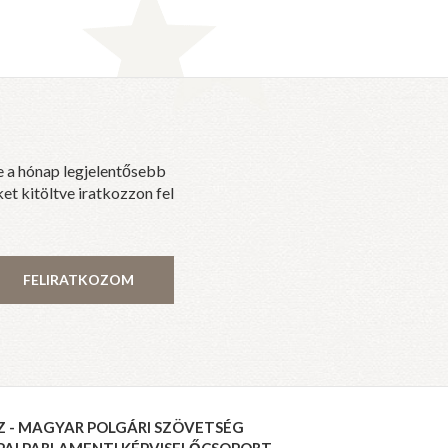
e a hónap legjelentősebb
et kitöltve iratkozzon fel
FELIRATKOZOM
Z - MAGYAR POLGÁRI SZÖVETSÉG
PAI PARLAMENTI KÉPVISELŐCSOPORT