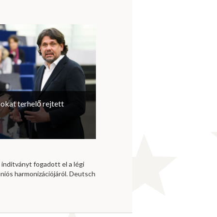
sokat terhelő rejtett
 indítványt fogadott el a légi
niós harmonizációjáról. Deutsch