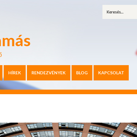
amás
ő
HÍREK
RENDEZVÉNYEK
BLOG
KAPCSOLAT