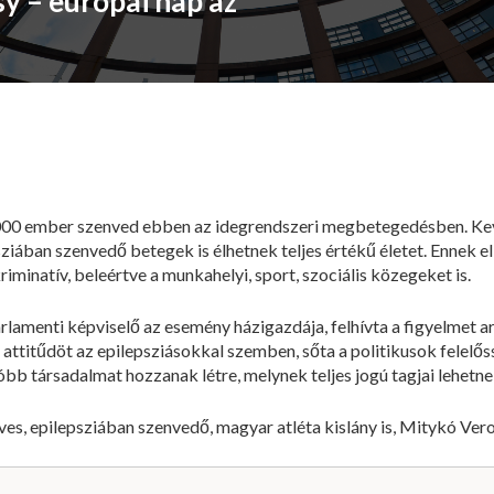
sy – európai nap az
00 ember szenved ebben az idegrendszeri megbetegedésben. Keve
sziában szenvedő betegek is élhetnek teljes értékű életet. Ennek e
riminatív, beleértve a munkahelyi, sport, szociális közegeket is.
rlamenti képviselő az esemény házigazdája, felhívta a figyelmet ar
attitűdöt az epilepsziásokkal szemben, sőta a politikusok felelő
bb társadalmat hozzanak létre, melynek teljes jogú tagjai lehetnek
ves, epilepsziában szenvedő, magyar atléta kislány is, Mitykó Vero