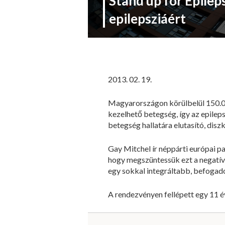
Stand up for Epilep
epilepsziáért
2013. 02. 19.
Magyarországon körülbelül 150.0
kezelhető betegség, így az epilep
betegség hallatára elutasító, diszk
Gay Mitchel ír néppárti európai pa
hogy megszüntessük ezt a negatív 
egy sokkal integráltabb, befogadó
A rendezvényen fellépett egy 11 é