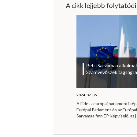
A cikk lejjebb folytatód
Petri Sarvamaa alkalmat
Számvevőszék tagságra
2024. 02. 06.
A Fidesz európai parlamenti kép
Európai Parlament és az Európa
Sarvamaa finn EP-képviselő, az
[