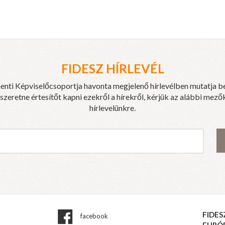
FIDESZ HÍRLEVÉL
enti Képviselőcsoportja havonta megjelenő hírlevélben mutatja b
eretne értesítőt kapni ezekről a hírekről, kérjük az alábbi mezők
hírlevelünkre.
FIDES
facebook
EURÓ