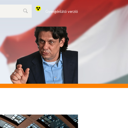
Gyengénlátó verzió