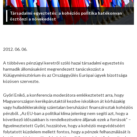
Társadalmi egyeztetés: a kohéziós politika hatékonyan
ösztönzi a növekedést
2012. 06. 06.
A többéves pénzügyi keretről szóló hazai társadalmi egyeztetés
harmadik állomásaként megrendezett tanácskozást a
Külügyminisztérium és az Országgyűlés Európai ügyek bizottsága
közösen szervezte.
Győri Enikő, a konferencia moderátora emlékeztetett arra, hogy
Magyarországon kerékpárutaktól kezdve iskolákon át kórházakig
vagy hulladéklerakókig számtalan beruházást finanszíroztak kohéziós
pénzből. „Az EU-ban a politikai klíma jelenleg nem segíti azt, hogy a
következő időszakban is rendelkezésekre álljanak ezek a források” –
figyelmeztetett Győri, hozzátéve, hogy a kohézió megvédéséért
folytatott küzdelem mellett fontos, hogy a pénzek felhasználását is