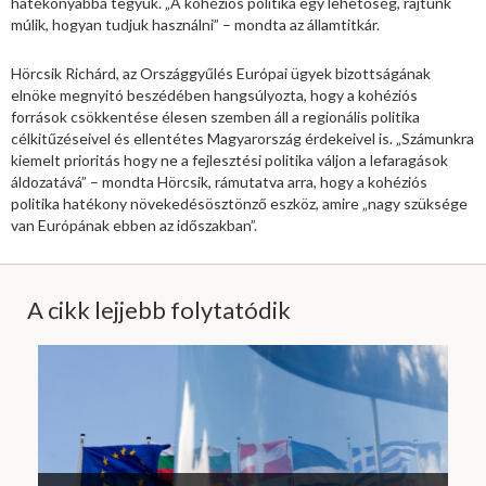
hatékonyabbá tegyük. „A kohéziós politika egy lehetőség, rajtunk
múlik, hogyan tudjuk használni” – mondta az államtitkár.
Hörcsik Richárd, az Országgyűlés Európai ügyek bizottságának
elnöke megnyitó beszédében hangsúlyozta, hogy a kohéziós
források csökkentése élesen szemben áll a regionális politika
célkitűzéseivel és ellentétes Magyarország érdekeivel is. „Számunkra
kiemelt prioritás hogy ne a fejlesztési politika váljon a lefaragások
áldozatává” – mondta Hörcsik, rámutatva arra, hogy a kohéziós
politika hatékony növekedésösztönző eszköz, amire „nagy szüksége
van Európának ebben az időszakban”.
A cikk lejjebb folytatódik