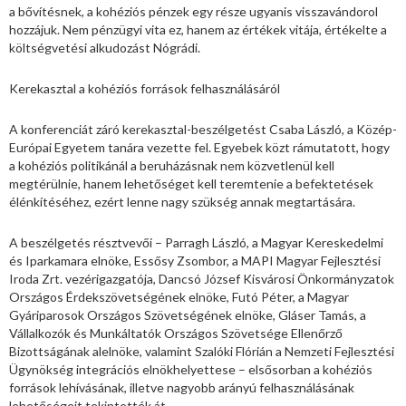
a bővítésnek, a kohéziós pénzek egy része ugyanis visszavándorol
hozzájuk. Nem pénzügyi vita ez, hanem az értékek vitája, értékelte a
költségvetési alkudozást Nógrádi.
Kerekasztal a kohéziós források felhasználásáról
A konferenciát záró kerekasztal-beszélgetést Csaba László, a Közép-
Európai Egyetem tanára vezette fel. Egyebek közt rámutatott, hogy
a kohéziós politikánál a beruházásnak nem közvetlenül kell
megtérülnie, hanem lehetőséget kell teremtenie a befektetések
élénkítéséhez, ezért lenne nagy szükség annak megtartására.
A beszélgetés résztvevői – Parragh László, a Magyar Kereskedelmi
és Iparkamara elnöke, Essősy Zsombor, a MAPI Magyar Fejlesztési
Iroda Zrt. vezérigazgatója, Dancsó József Kisvárosi Önkormányzatok
Országos Érdekszövetségének elnöke, Futó Péter, a Magyar
Gyáriparosok Országos Szövetségének elnöke, Gláser Tamás, a
Vállalkozók és Munkáltatók Országos Szövetsége Ellenőrző
Bizottságának alelnöke, valamint Szalóki Flórián a Nemzeti Fejlesztési
Ügynökség integrációs elnökhelyettese – elsősorban a kohéziós
források lehívásának, illetve nagyobb arányú felhasználásának
lehetőségeit tekintették át.