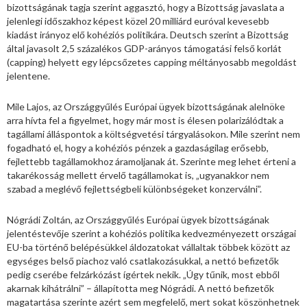
bizottságának tagja szerint aggasztó, hogy a Bizottság javaslata a
jelenlegi időszakhoz képest közel 20 milliárd euróval kevesebb
kiadást irányoz elő kohéziós politikára. Deutsch szerint a Bizottság
által javasolt 2,5 százalékos GDP-arányos támogatási felső korlát
(capping) helyett egy lépcsőzetes capping méltányosabb megoldást
jelentene.
Mile Lajos, az Országgyűlés Európai ügyek bizottságának alelnöke
arra hívta fel a figyelmet, hogy már most is élesen polarizálódtak a
tagállami álláspontok a költségvetési tárgyalásokon. Mile szerint nem
fogadható el, hogy a kohéziós pénzek a gazdaságilag erősebb,
fejlettebb tagállamokhoz áramoljanak át. Szerinte meg lehet érteni a
takarékosság mellett érvelő tagállamokat is, „ugyanakkor nem
szabad a meglévő fejlettségbeli különbségeket konzerválni”.
Nógrádi Zoltán, az Országgyűlés Európai ügyek bizottságának
jelentéstevője szerint a kohéziós politika kedvezményezett országai
EU-ba történő belépésükkel áldozatokat vállaltak többek között az
egységes belső piachoz való csatlakozásukkal, a nettó befizetők
pedig cserébe felzárkózást ígértek nekik. „Úgy tűnik, most ebből
akarnak kihátrálni” – állapította meg Nógrádi. A nettó befizetők
magatartása szerinte azért sem megfelelő, mert sokat köszönhetnek