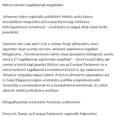
Nehéz minden tagállamnak megfelelni
Johannes Hahn regionális politikáért felelős uniós biztos
beszédében megvédte az Európai Bizottság többéves
költségvetésre vonatkozó – a kohéziós országok által sokat bírált –
javaslatát.
Szerinte már csak azért is jó a szóban forgó elképzelés, mert
egyetlen olyan pontja sincsen, amelyet valamennyi tagállam
kifogásolna. „Természetesen nehéz olyan javaslatot kidolgozni, amely
mind a 27 tagállamnak egyformán megfelel” – tette hozzá Hahn, aki
szerint a bizottsági javaslat félúton van az Európai Parlament és a
nettó befizető tagállamok követelései között is, így valamennyi
félnek jó tárgyalási alapot jelent. A biztos elismerte ugyanakkor azt
is, hogy Magyarországon a kohéziós politika a legrelevánsabb
tényezője a növekedésnek és a munkahelyteremtésnek, és sokat
sikerült ebből profitálnia a múltban.
Elfogadhatatlan a kohéziós források csökkenése
Deutsch Tamás, az Európai Parlament regionális fejlesztési