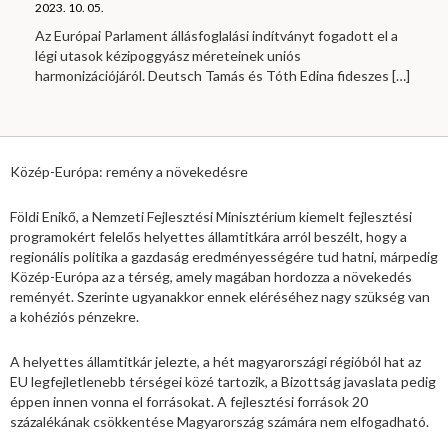
2023. 10. 05.
Az Európai Parlament állásfoglalási indítványt fogadott el a
légi utasok kézipoggyász méreteinek uniós
harmonizációjáról. Deutsch Tamás és Tóth Edina fideszes
[…]
Közép-Európa: remény a növekedésre
Földi Enikő, a Nemzeti Fejlesztési Minisztérium kiemelt fejlesztési
programokért felelős helyettes államtitkára arról beszélt, hogy a
regionális politika a gazdaság eredményességére tud hatni, márpedig
Közép-Európa az a térség, amely magában hordozza a növekedés
reményét. Szerinte ugyanakkor ennek eléréséhez nagy szükség van
a kohéziós pénzekre.
A helyettes államtitkár jelezte, a hét magyarországi régióból hat az
EU legfejletlenebb térségei közé tartozik, a Bizottság javaslata pedig
éppen innen vonna el forrásokat. A fejlesztési források 20
százalékának csökkentése Magyarország számára nem elfogadható.