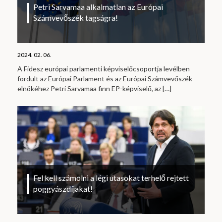
Petri Sarvamaa alkalmatlan az Európai
Számvevőszék tagságra!
2024. 02. 06.
A Fidesz európai parlamenti képviselőcsoportja levélben
fordult az Európai Parlament és az Európai Számvevőszék
elnökéhez Petri Sarvamaa finn EP-képviselő, az
[…]
Fel kell számolni a légi utasokat terhelő rejtett
poggyászdíjakat!