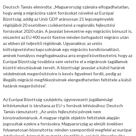
Deutsch Tamás elmondta: „Magyarország számára elfogadhatatlan,
hogy amíg a migrációra szánt forrásokat növelné az Európai
Bizottság, addig az Unió GDP arányosan 21 legszegényebb
régiójából 20 esetében csökkentené a regionális fejlesztési
forrásokat 2020 után. A javaslat bevezetne egy migrációs bónuszt is,
miszerint az EU 400 eurót fizetne minden befogadott migráns után
az ebben jól teljesítő régióknak. Ugyanakkor, az uniós
költségvetéshez kapcsolnának egy migrációs kondicionalitást,
aminek homályos megfogalmazása arra enged következtetni, hogy az
Európai Bizottság továbbra sem vetette el a migránsok tagállamok
közötti elosztásának tervét. A bizottsági javaslat a külső határok
védelmének megerősítésére is kevés figyelmet fordít, pedig az
illegális migráció megfékezésének elengedhetetlen feltétele a külső
határok megerősítése”.
Az Európai Bizottság szubjektív, úgynevezett jogállamisági
kritériumokat is társítana az EU-s források lehívásához. Deutsch
Tamás rámutatott: „Az uniós fejlesztési pénzek nem
könyöradományok. A magyar régiók objektív feltételek alapján
jogosultak ezekre a forrásokra. Magyarország az elmúlt években
folyamatosan bizonyította: minden szempontból megfelel az európai
értékeknek, bármelyik mutatót vizsgálják is, az Unió élmezőnyébe