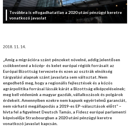
Továbbra is elfogadhatatlan a 2020 utáni pénzügyi keretre
vonatkozó javaslat
2018. 11. 14.
„Amíg a migrációra szánt pénzeket növelné, addig jelentősen
csökkentené a közép- és kelet európai régiók forrásait az
Európai Bizottság tervezete és ezen az osztrák elnökség
tárgyalási alapnak szánt javaslata sem változtat. Nem
engedhető meg, hogy a regionális fejlesztések és a közös
agrárpolitika forrásai lássák kárát a Bizottság elképzeléseinek;
meg kell védenünk a magyar gazdák, vállalkozások és polgárok
érdekeit. Amennyiben ezekre nem kapunk egyértelmű garanciát,
nem várható megállapodás a 2019-es EP-választások előtt” –
hívta fel a figyelmet Deutsch Tamás, a Fidesz európai parlamenti
képviselője
Strasbourgban a 2020 utáni pénzügyi keretre
vonatkozó javaslat kapcsán.