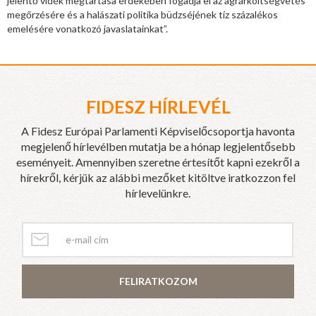
jelentő vidék megtartása érdekében fogadja el az agrárköltségvetés
megőrzésére és a halászati politika büdzséjének tíz százalékos
emelésére vonatkozó javaslatainkat”.
FIDESZ HÍRLEVÉL
A Fidesz Európai Parlamenti Képviselőcsoportja havonta
megjelenő hírlevélben mutatja be a hónap legjelentősebb
eseményeit. Amennyiben szeretne értesítőt kapni ezekről a
hírekről, kérjük az alábbi mezőket kitöltve iratkozzon fel
hírlevelünkre.
FELIRATKOZOM