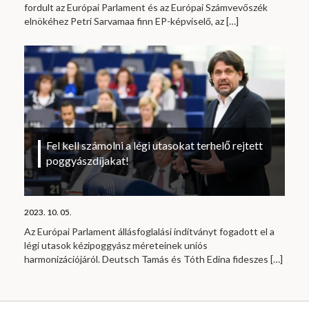
fordult az Európai Parlament és az Európai Számvevőszék
elnökéhez Petri Sarvamaa finn EP-képviselő, az
[…]
Fel kell számolni a légi utasokat terhelő rejtett
poggyászdíjakat!
2023. 10. 05.
Az Európai Parlament állásfoglalási indítványt fogadott el a
légi utasok kézipoggyász méreteinek uniós
harmonizációjáról. Deutsch Tamás és Tóth Edina fideszes
[…]