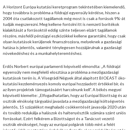
A Horizont Európa kutatási keretprogram tekintetében kiemelendő,
hogy továbbra is probléma a földrajzi egyensúly kérdése, hiszen a
2004 óta csatlakozott tagállamok még most is csak a források 9%-át
tudják megszerezni. Meg kellene fontolni itt is nemzeti borítékok
kialakítását a forrásoktól eddig szinte teljesen elzárt tagállamok
részére, másfelől pénzügyi eszközökkel kellene garantálni, hogy csak
olyan kutatások kerüljenek finanszírozásra, melyeknek a gazdasági
hatása is jelentős, valamint ténylegesen hozzájárulnak a gazdasági
növekedéshez és a munkahelyteremtéshez.
Erdős Norbert európai parlamenti képviselő elmondta: „A földrajzi
egyensúly nem megfelelő elosztása a probléma a mezőgazdasági
kutatások terén is. A Visegrádi Négyek által alapított BIOEAST öko-
kutatási kezdeményezés komoly európai hozzáadott értékkel bír, és
az ilyen projektek támogatásáért harcolnunk kell”. A békés megyei
képviselő kiemelte: „Elfogadhatatlan, hogy az Európai Bizottság és az
osztrák elnökség tárgyalási javaslata a mezőgazdasági költségvetés
jelentős, 15 százalékot meghaladó csökkentését javasolja 2020 után
és tovább redukálja a halászok és haltenyésztők számára szánt uniós
forrásokat. Ezért felkérem a Bizottságot és a Tanácsot vezető
osztrák elnökséget, hogy az európai polgárok több mint a felét