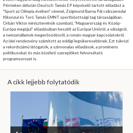
Pénteken délután Deutsch Tamás EP képviselő tartott előadást a
"Sport az Olimpia évében" címmel, Zsigmond Barna Pál csíkszeredai
főkonzul és Toró Tamás EMNT sportbizottsági tag társaságában.
Orbán Viktor miniszterelnök szombati, "Magyarország és Közép-
Európa megújul" előadásában beszélt az Európai Unióról, a válságról,
a nemzetállamok megerősödésről, a román-magyar kapcsolatokról.
Az idei rendezvény számított az eddigi legsikeresebbnek. Ezt tükrözi
a rekordszámú látogatók, a színvonalas előadások, a prominens
politikusokat és más közéleti szereplőket felvonultató
programsorozat is.
A cikk lejjebb folytatódik