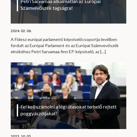
Petri Sarvamaa alkalmatlan az Európai
Számvevőszék tagságra!
2024. 02. 06.
A Fidesz európai parlamenti képviselőcsoportja levélben
fordult az Európai Parlament és az Európai Számvevőszék
elnökéhez Petri Sarvamaa finn EP-képviselő, az
[…]
Fel kell számolni a légi utasokat terhelő rejtett
poggyászdíjakat!
2023. 10. 05.