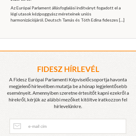
Az Európai Parlament állásfoglalási indítványt fogadott el a
légi utasok kézipoggyász méreteinek uniós
harmonizációjáról. Deutsch Tamás és Tóth Edina fideszes
[…]
FIDESZ HÍRLEVÉL
A Fidesz Európai Parlamenti Képviselőcsoportja havonta
megjelenő hírlevélben mutatja be a hónap legjelentősebb
eseményeit. Amennyiben szeretne értesítőt kapni ezekről a
hírekről, kérjük az alábbi mezőket kitöltve iratkozzon fel
hírlevelünkre.