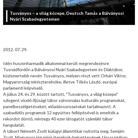
Tusványos – a világ közepe, Deutsch Tamás a Bálványosi
Nyári Szabadegyetemen
2012. 07. 29.
Idén huszonharmadik alkalommal került megrendezésre
Tusnádfürdőn a Bálványosi Nyári Szabadegyetem és Diáktábor,
közismertebb nevén Tusványos, melyen részt vett Orbán Viktor,
Magyarország miniszterelnöke, illetve Tőkés László, európai
parlamenti képviselő.
A július 24. és 29. között tartott, "Tusványos, a világ közepe"
szlogent viselő ifjúsági tábor színvonalas kulturális programokat,
panelbeszélgetéseket, előadássorozatokat tartalmazott. A
szabadidős programok 12 együttes fellépésével is emelték a
rekordot döntő, mintegy 40 ezer látogatót számláló tábor
hangulatát.
A tábort Németh Zsolt külügyi államtitkár nyitotta meg, Semjén
Zsolt, Magyarország miniszterelnök-helyettesének társaságában.