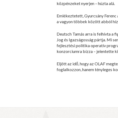
közpénzeket nyerjen – húzta alá.
Emlékeztetett, Gyurcsány Ferenc a
a vagyon többek között abból hízo
Deutsch Tamás arra is felhívta a 
Jog és Igazságosság pártja. Mi se
fejlesztési politika operatív pro
konzorciumra bízza – jelentette ki
Eljött az idő, hogy az OLAF megte
foglalkozzon, hanem tényleges kor