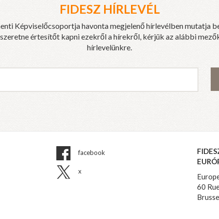
FIDESZ HÍRLEVÉL
enti Képviselőcsoportja havonta megjelenő hírlevélben mutatja b
eretne értesítőt kapni ezekről a hírekről, kérjük az alábbi mezők
hírlevelünkre.
FIDES
facebook
EURÓ
x
Europe
60 Rue
Brusse