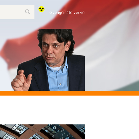
Gyengénlátó verzió