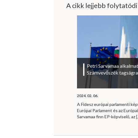
A cikk lejjebb folytatód
Petri Sarvamaa alkalmat
Számvevőszék tagságra
2024. 02. 06.
A Fidesz európai parlamenti kép
Európai Parlament és az Európa
Sarvamaa finn EP-képviselő, az
[