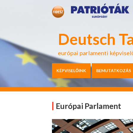
Deutsch T
európai parlamenti képvisel
KÉPVISELŐINK
BEMUTATKOZÁS
Európai Parlament