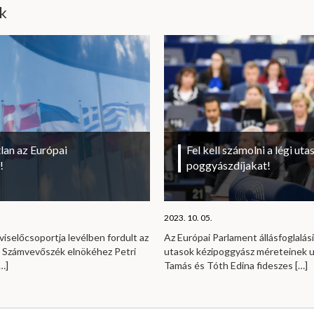
ik
lan az Európai
Fel kell számolni a légi uta
!
poggyászdíjakat!
2023. 10. 05.
viselőcsoportja levélben fordult az
Az Európai Parlament állásfoglalási
i Számvevőszék elnökéhez Petri
utasok kézipoggyász méreteinek u
…]
Tamás és Tóth Edina fideszes
[…]