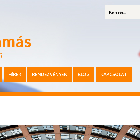
amás
ő
HÍREK
RENDEZVÉNYEK
BLOG
KAPCSOLAT