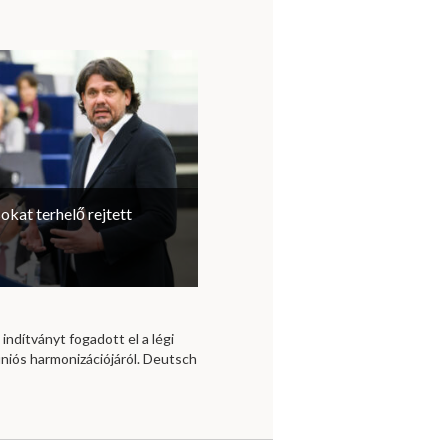
sokat terhelő rejtett
 indítványt fogadott el a légi
niós harmonizációjáról. Deutsch