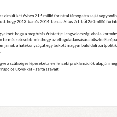
z elmúlt két évben 21,5 millió forinttal támogatta saját vagyonábó
tt, hogy 2013-ban és 2014-ben az Altus Zrt-ből 250 millió forintn
figyelmet, hogy a megbízás érintettje Lengyelország, ahol a kormá
m természetesebb, minthogy az elfogulatlansására büszke Európai 
gramjainak a hatékonyságát egy bukott magyar baloldali pártpolitik
.
gye a szükséges lépéseket, ne ellenzéki proklamációk alapján me
rupciós ügyekkel – zárta szavait.