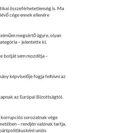
tikai összeférhetetlenség is. Ma
lévő cége ennek ellenére
rtelműen megsértő ügyre, olyan
egória – jelentette ki.
le botját sem mozdítja –
ny képviselője fogja felhívni az
kapnak az Európai Bizottságtól.
 korrupciós sorozatnak vége
netében – rendjén valónak tartja,
ártpolitikusként uniós