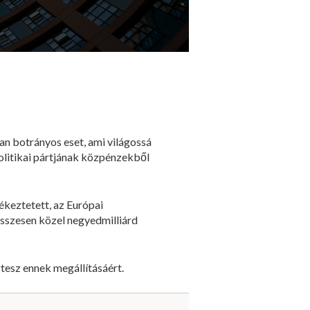
an botrányos eset, ami világossá
politikai pártjának közpénzekből
ékeztetett, az Európai
összesen közel negyedmilliárd
tesz ennek megállításáért.