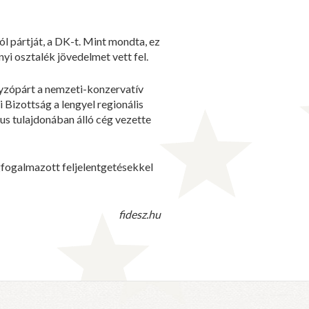
l pártját, a DK-t. Mint mondta, ez
yi osztalék jövedelmet vett fel.
nyzópárt a nemzeti-konzervatív
Bizottság a lengyel regionális
us tulajdonában álló cég vezette
gfogalmazott feljelentgetésekkel
fidesz.hu