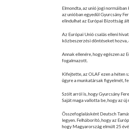
Elmondta, az unió jogi normáiban 
az unióban egyedül Gyurcsány Fere
elindulhat az Európai Bizottság ált
Az Európai Unió csalás elleni hiv
közbeszerzési döntéseket hozva, a
Annak ellenére, hogy egészen az E
fogalmazott.
Kifejtette, az OLAF ezen a héten 
ügyre a munkatársak figyelmét, fe
Szólt arról is, hogy Gyurcsány Fe
Saját maga vallotta be, hogy az új
Összefoglalásként Deutsch Tamás
legyen. Felháborító, hogy az Európ
hogy Magyarország elmúlt 25 évén