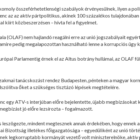
komoly összeférhetetlenségi szabályok érvényesülnek, ilyen a poli
nc az az aktív pártpolitikus, akinek 100 százalékos tulajdonában 
al kiírt közbeszerzésen – hívta fel a figyelmet.
atala (OLAF) nem hajlandó reagálni erre az unió jogszabályait egyé
mire pedig megalapozottan használható lenne a korrupciós ügy kat
urópai Parlamentig érnek el az Altus botrány hullámai, az OLAF fü
szakmai tanácskozást rendez Budapesten, pénteken a magyar kormá
lszólítva őket a szükséges tisztázó lépések megtételére.
renc egy ATV-s interjúban előre bejelentette, újabb megbízásokat 
 megbízást jó előre lezsírozta – fogalmazott.
 leszögezte, mindent megtesznek annak érdekében, hogy ennek a
ai Bizottság illetékes főigazgatósága – egyedüliként az unió törté
ek legkorruptabb kormányát vezető volt miniszterelnöke, aktív p