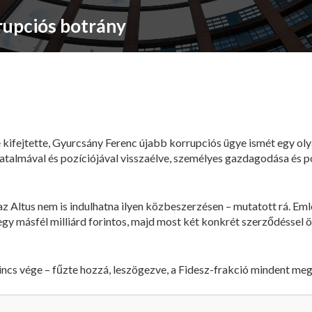
rupciós botrány
 kifejtette, Gyurcsány Ferenc újabb korrupciós ügye ismét egy oly
, hatalmával és pozíciójával visszaélve, személyes gazdagodása és 
z Altus nem is indulhatna ilyen közbeszerzésen – mutatott rá. Eml
egy másfél milliárd forintos, majd most két konkrét szerződéssel 
cs vége – fűzte hozzá, leszögezve, a Fidesz-frakció mindent meg