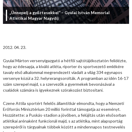
„Ünnepelj a győztesekkel” – Gyulai István Memorial
Atlétikai Magyar Nagydíj
2012. 04. 23.
Gyulai Márton versenyigazgató a hétfői sajtótájékoztatón felidézte,
hogy az
édesapja, a kiváló atléta, riporter és sportvezető emlékére
tavaly első
alkalommal megrendezett viadalt a világ 334 egynapos
versenye közül a 32.
helyrerangsorolták. A programban az idén 16-17
szám szerepel majd, s a
szervezők a gyermekek bevonásával a
családok számára is igyekeznek
szórakozást biztosítani.
Czene Attila sportért felelős államtitkár elmondta, hogy a Nemzeti
Erőforrás
Minisztérium 20 millió forinttal támogatja az eseményt.
Hozzátette: a Puskás-stadion a jövőben, a felújítás után elsősorban
atlétikai arénaként funkcionál majd, s az atlétika, mint alapsportág
szerepéről is tárgyalnak többek között a mindennapos testnevelés