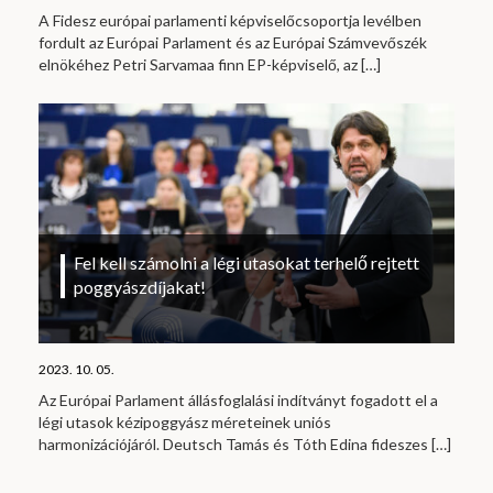
A Fidesz európai parlamenti képviselőcsoportja levélben
fordult az Európai Parlament és az Európai Számvevőszék
elnökéhez Petri Sarvamaa finn EP-képviselő, az
[…]
Fel kell számolni a légi utasokat terhelő rejtett
poggyászdíjakat!
2023. 10. 05.
Az Európai Parlament állásfoglalási indítványt fogadott el a
légi utasok kézipoggyász méreteinek uniós
harmonizációjáról. Deutsch Tamás és Tóth Edina fideszes
[…]