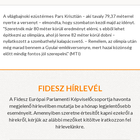
A világbajnoki ezüstérmes Pars Krisztián – aki tavaly 79,37 méterrel
nyerte
a versenyt – elmondta, hogy szombaton kezdi majd az idényt.
"Szeretnék már 80 méter körüli eredményt elérni, s ebből lehet
építkezni az
olimpiára, ahol jó lenne 82 méter körül dobni –
nyilatkozott a szombathelyi
kalapácsvető. – Remélem, az olimpia után
még marad bennem a
Gyulai-emlékversenyre, mert hazai közönség
előtt mindig fontos jól
szerepelni." (MTI)
FIDESZ HÍRLEVÉL
A Fidesz Európai Parlamenti Képviselőcsoportja havonta
megjelenő hírlevélben mutatja be a hónap legjelentősebb
eseményeit. Amennyiben szeretne értesítőt kapni ezekről a
hírekről, kérjük az alábbi mezőket kitöltve iratkozzon fel
hírlevelünkre.