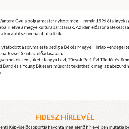
Vantara Gyula polgármester nyitott meg – immár 1996 óta igyeksz
ba, illetve a megye kultúrabarátainak. Az idén először a Békéscsa
a korábbi színvonalat tükrözik.
olytatódott a sor, ma este pedig a Békés Megyei Hírlap vendégei 
ona József Színház előadásában.
ermekek sem, őket Hangya Levi, Tücsök Peti, Évi Tündér és Jim
 Band és a Young Bluesers műsorát tekinthetik meg, az abszurd h
k.
FIDESZ HÍRLEVÉL
enti Képviselőcsoportja havonta megjelenő hírlevélben mutatja b