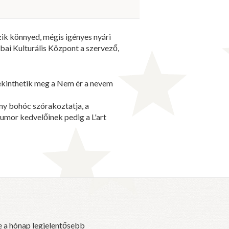
ik könnyed, mégis igényes nyári
bai Kulturális Központ a szervező,
tekinthetik meg a Nem ér a nevem
my bohóc szórakoztatja, a
umor kedvelőinek pedig a L'art
e a hónap legjelentősebb