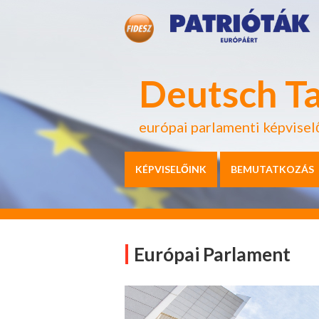
Deutsch T
európai parlamenti képvisel
KÉPVISELŐINK
BEMUTATKOZÁS
Európai Parlament