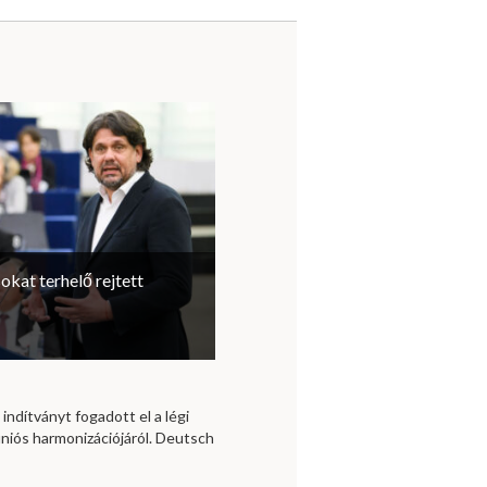
sokat terhelő rejtett
 indítványt fogadott el a légi
niós harmonizációjáról. Deutsch