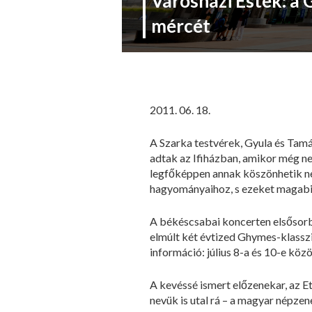
Városházi Esték: a
mércét
2011. 06. 18.
A Szarka testvérek, Gyula és Tam
adtak az Ifiházban, amikor még ne
legfőképpen annak köszönhetik né
hagyományaihoz, s ezeket magabiz
A békéscsabai koncerten elsősorb
elmúlt két évtized Ghymes-klassz
információ: július 8-a és 10-e kö
A kevéssé ismert előzenekar, az E
nevük is utal rá – a magyar népze