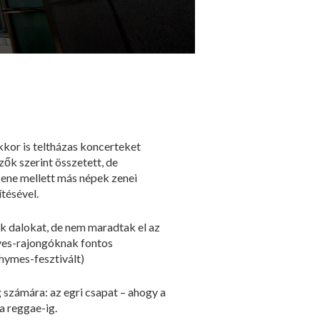
kor is teltházas koncerteket
ők szerint összetett, de
ene mellett más népek zenei
tésével.
 dalokat, de nem maradtak el az
myes-rajongóknak fontos
hymes-fesztivált)
 számára: az egri csapat – ahogy a
a reggae-ig.