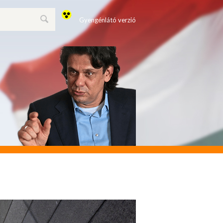
Gyengénlátó verzió