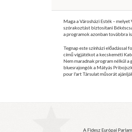
Maga a Városházi Esték – melyet 
szórakoztást biztosítani Békéscsa
a programok azonban továbbra is 
Tegnap este színházi előadással f
című vígjátékot a kecskeméti Kat
Nem maradnak program nélkül a gy
bluesrajongók a Mátyás Pribojszki
pour l'art Társulat műsorát ajánljá
A Fidesz Európai Parlam