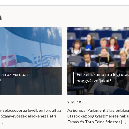
ik
lan az Európai
Fel kell számolni a légi uta
!
poggyászdíjakat!
2023. 10. 05.
viselőcsoportja levélben fordult az
Az Európai Parlament állásfoglalási
i Számvevőszék elnökéhez Petri
utasok kézipoggyász méreteinek u
…]
Tamás és Tóth Edina fideszes
[…]