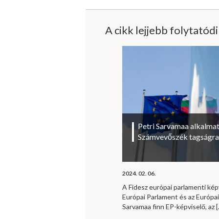
A cikk lejjebb folytatód
Petri Sarvamaa alkalmat
Számvevőszék tagságra
2024. 02. 06.
A Fidesz európai parlamenti kép
Európai Parlament és az Európa
Sarvamaa finn EP-képviselő, az
[