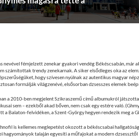
 Ghymes magasra tette a
ás nevével fémjelzett zenekar gyakori vendég Békéscsabán, már ak
m számítottak trendy zenekarnak. A siker elsődleges oka az elemz
pszerűségüket, hogy szívesen nyúlnak az autentikus magyar népz
tosan formálják világzenévé, elsősorban dzsesszes elemek beépí
an a 2010-ben megjelent Szikraszemű című albumukról játszottak
ikusai sem – ezekből akad bőven, nem csak egy estére való. (Gh
zött a Balaton-felvidéken, a Szent-György hegyen rendezik meg a G
thnofil is kellemes meglepetést okozott a békéscsabai hallgatóság
nei hagyományok talaján egyesíti a műfajokat a modern dzsessztől 