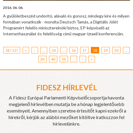
2016. 06. 06.
A gyűlöletbeszéd undorító, alávaló és gonosz, mindegy kire és milyen
formában vonatkozik - mondta Deutsch Tamás, a Digitális Jólét
Programért felelős miniszterelnöki biztos, EP-képviselő az
Internethasználat és felelősség című magyar-izraeli konferencián.
18 / 117
«
‹
...
10
...
16
17
18
19
20
...
30
40
50
...
›
»
FIDESZ HÍRLEVÉL
A Fidesz Európai Parlamenti Képviselőcsoportja havonta
megjelenő hírlevélben mutatja be a hónap legjelentősebb
eseményeit. Amennyiben szeretne értesítőt kapni ezekről a
hírekről, kérjük az alábbi mezőket kitöltve iratkozzon fel
hírlevelünkre.