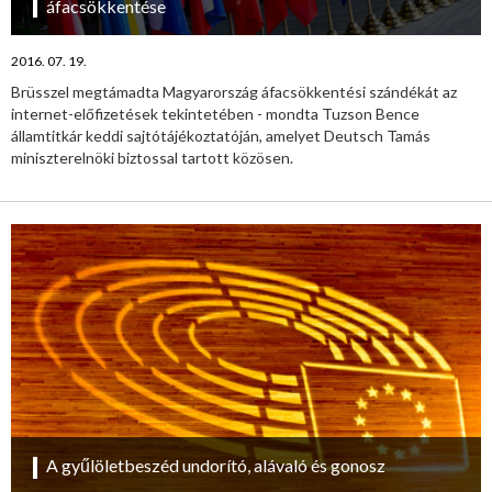
áfacsökkentése
2016. 07. 19.
Brüsszel megtámadta Magyarország áfacsökkentési szándékát az
internet-előfizetések tekintetében - mondta Tuzson Bence
államtitkár keddi sajtótájékoztatóján, amelyet Deutsch Tamás
miniszterelnöki biztossal tartott közösen.
A gyűlöletbeszéd undorító, alávaló és gonosz