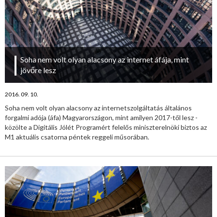
Soha nem volt olyan alacsony az internet áfája, mint
jövőre lesz
2016. 09. 10.
Soha nem volt olyan alacsony az internetszolgáltatás általános
forgalmi adója (áfa) Magyarországon, mint amilyen 2017-től lesz -
közölte a Digitális Jólét Programért felelős miniszterelnöki biztos az
M1 aktuális csatorna péntek reggeli műsorában.