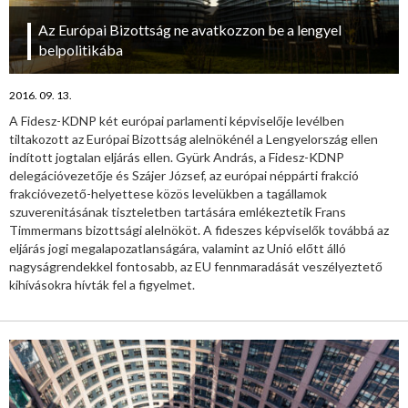
Az Európai Bizottság ne avatkozzon be a lengyel
belpolitikába
2016. 09. 13.
A Fidesz-KDNP két európai parlamenti képviselője levélben
tiltakozott az Európai Bizottság alelnökénél a Lengyelország ellen
indított jogtalan eljárás ellen. Gyürk András, a Fidesz-KDNP
delegációvezetője és Szájer József, az európai néppárti frakció
frakcióvezető-helyettese közös levelükben a tagállamok
szuverenitásának tiszteletben tartására emlékeztetik Frans
Timmermans bizottsági alelnököt. A fideszes képviselők továbbá az
eljárás jogi megalapozatlanságára, valamint az Unió előtt álló
nagyságrendekkel fontosabb, az EU fennmaradását veszélyeztető
kihívásokra hívták fel a figyelmet.