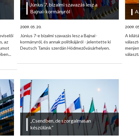
Június 7. bizalmi szavazás lesz a
Bajnai-kormányról
A
2009. 05. 20.
2009. 05
viselői
Június 7-e bizalmi szavazás lesz a Bajnai-
A kilát
, az
kormányról, és annak politikájáról - jelentette ki
válasz
tumot
Deutsch Tamás szerdán Hódmezővásárhelyen.
menjene
ben...
választ
„Csendben, de szorgalmasan
készülünk”