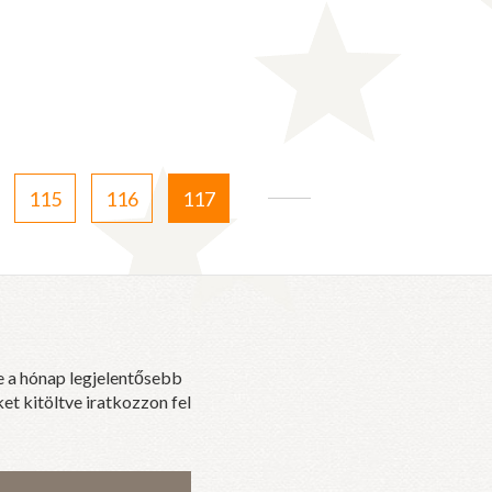
115
116
117
e a hónap legjelentősebb
et kitöltve iratkozzon fel