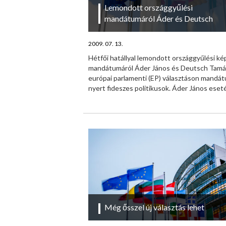
Lemondott országgyűlési
mandátumáról Áder és Deutsch
2009. 07. 13.
Hétfői hatállyal lemondott országgyűlési kép
mandátumáról Áder János és Deutsch Tamás
európai parlamenti (EP) választáson mandá
nyert fideszes politikusok. Áder János eseté
Még ősszel új választás lehet