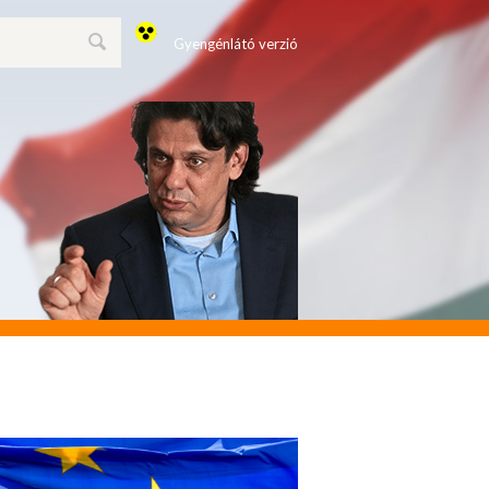
Gyengénlátó verzió