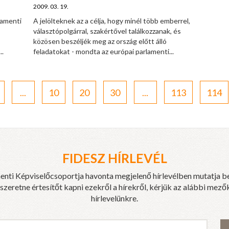
2009. 03. 19.
lamenti
A jelölteknek az a célja, hogy minél több emberrel,
választópolgárral, szakértővel találkozzanak, és
közösen beszéljék meg az ország előtt álló
..
feladatokat - mondta az európai parlamenti...
...
10
20
30
...
113
114
FIDESZ HÍRLEVÉL
enti Képviselőcsoportja havonta megjelenő hírlevélben mutatja b
eretne értesítőt kapni ezekről a hírekről, kérjük az alábbi mezők
hírlevelünkre.