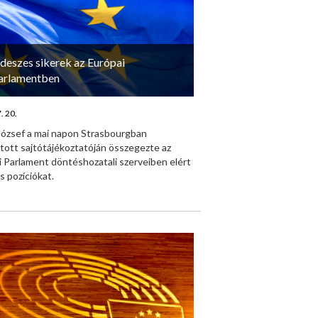
ideszes sikerek az Európai
arlamentben
. 20.
 József a mai napon Strasbourgban
tott sajtótájékoztatóján összegezte az
 Parlament döntéshozatali szerveiben elért
s pozíciókat.