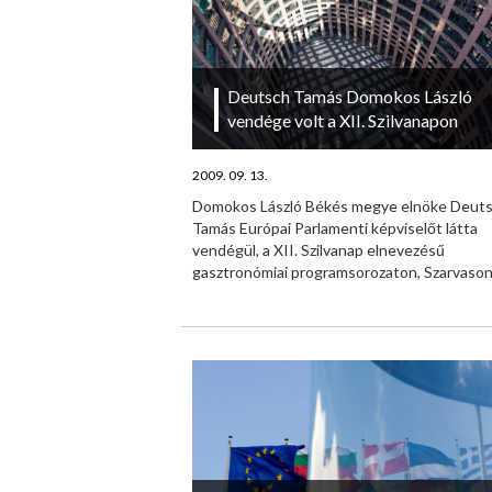
Deutsch Tamás Domokos László
vendége volt a XII. Szilvanapon
2009. 09. 13.
Domokos László Békés megye elnöke Deut
Tamás Európai Parlamenti képviselőt látta
vendégül, a XII. Szilvanap elnevezésű
gasztronómiai programsorozaton, Szarvason