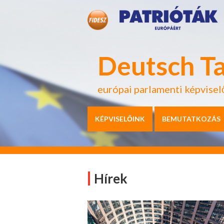
Deutsch T
európai parlamenti képvisel
KÉPVISELŐINK
BEMUTATKOZÁS
Hírek