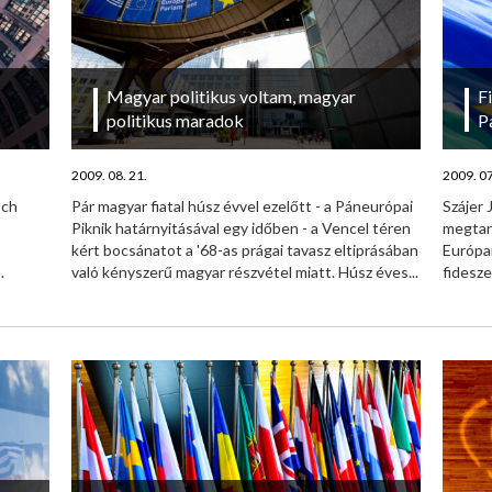
Magyar politikus voltam, magyar
F
politikus maradok
P
2009. 08. 21.
2009. 07
sch
Pár magyar fiatal húsz évvel ezelőtt - a Páneurópai
Szájer
Piknik határnyitásával egy időben - a Vencel téren
megtar
kért bocsánatot a '68-as prágai tavasz eltiprásában
Európai
.
való kényszerű magyar részvétel miatt. Húsz éves...
fidesze