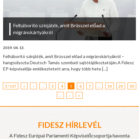
Felháborító színjáték, amit Brüsszel előad a
migránskártyákról
2019. 04. 13.
Felháborító színjáték, amit Brüsszel előad a migránskártyákról –
hangsúlyozta Deutsch Tamás szombati sajtótájékoztatóján.A Fidesz
EP-képviselője emlékeztetett arra, hogy több hete
[…]
5 / 117
«
‹
...
3
4
5
6
7
...
10
20
30
...
›
»
FIDESZ HÍRLEVÉL
A Fidesz Európai Parlamenti Képviselőcsoportja havonta