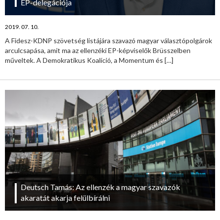
EP-delegációja
2019. 07. 10.
A Fidesz-KDNP szövetség listájára szavazó magyar választópolgárok
arculcsapása, amit ma az ellenzéki EP-képviselők Brüsszelben
műveltek. A Demokratikus Koalíció, a Momentum és
[…]
Deutsch Tamás: Az ellenzék a magyar szavazók
akaratát akarja felülbírálni