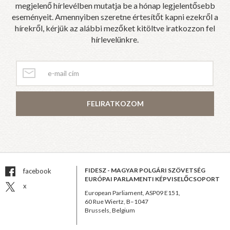
megjelenő hírlevélben mutatja be a hónap legjelentősebb
eseményeit. Amennyiben szeretne értesítőt kapni ezekről a
hírekről, kérjük az alábbi mezőket kitöltve iratkozzon fel
hírlevelünkre.
FELIRATKOZOM
FIDESZ - MAGYAR POLGÁRI SZÖVETSÉG
facebook
EURÓPAI PARLAMENTI KÉPVISELŐCSOPORT
x
European Parliament, ASP09 E151,
60 Rue Wiertz, B–1047
Brussels, Belgium