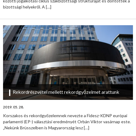
közötti jogalkotási ciklus szakbizottsági struktúráját és döntöttek a
bizottsági helyekről. A
[…]
Rekordrészvétel mellett rekordgyőzelmet arattunk
2019. 05. 28.
Korszakos és rekordgyőzelemnek nevezte a Fidesz-KDNP európai
parlamenti (EP-) választási eredményét Orbán Viktor vasárnap este.
„Nekünk Brüsszelben is Magyarország lesz
[…]