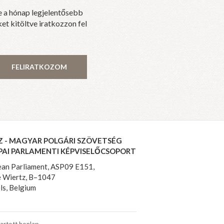
e a hónap legjelentősebb
et kitöltve iratkozzon fel
FELIRATKOZOM
Z - MAGYAR POLGÁRI SZÖVETSÉG
PAI PARLAMENTI KÉPVISELŐCSOPORT
an Parliament, ASP09 E151,
 Wiertz, B–1047
ls, Belgium