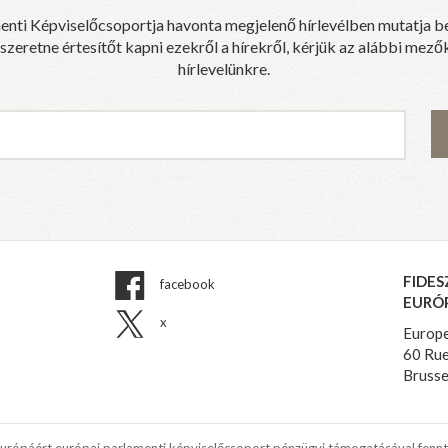
enti Képviselőcsoportja havonta megjelenő hírlevélben mutatja b
eretne értesítőt kapni ezekről a hírekről, kérjük az alábbi mezők
hírlevelünkre.
FIDES
facebook
EURÓ
x
Europe
60 Rue
Brusse