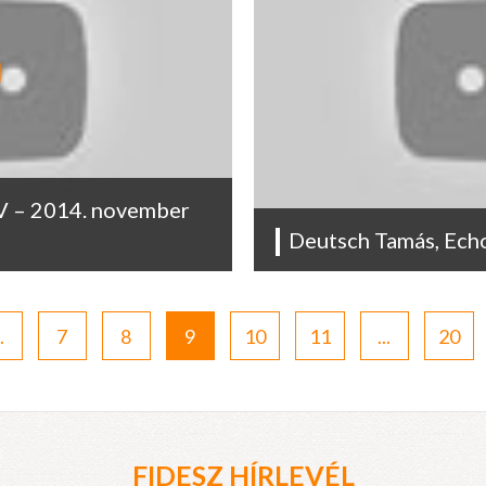
TV – 2014. november
Deutsch Tamás, Ech
.
7
8
9
10
11
...
20
FIDESZ HÍRLEVÉL