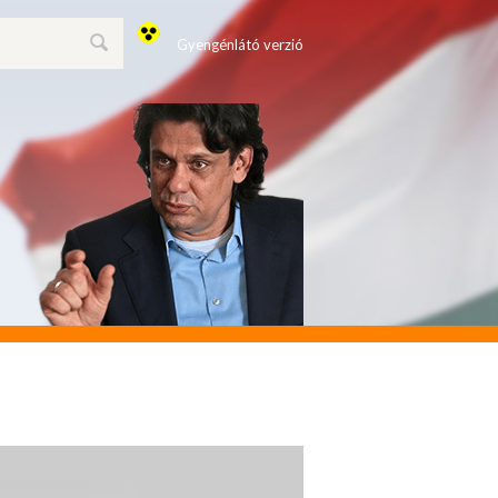
Gyengénlátó verzió