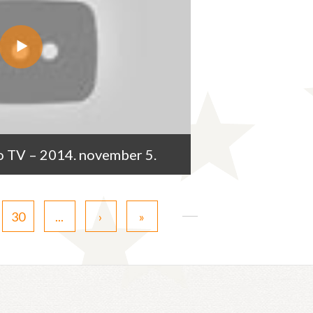
o TV – 2014. november 5.
30
...
›
»