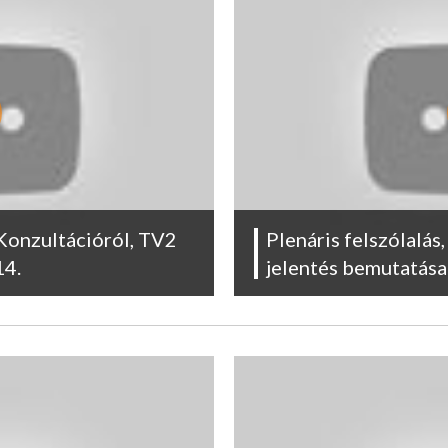
Konzultációról, TV2
Plenáris felszólalás
14.
jelentés bemutatása