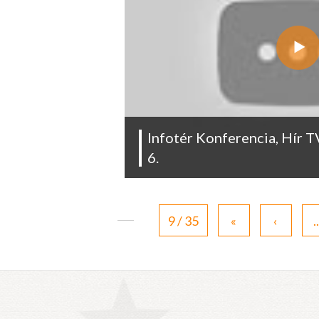
Infotér Konferencia, Hír 
6.
9 / 35
«
‹
..