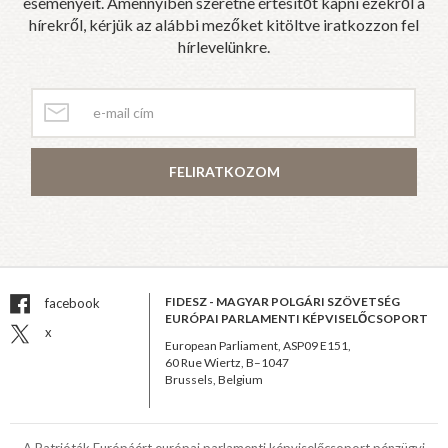
eseményeit. Amennyiben szeretne értesítőt kapni ezekről a
hírekről, kérjük az alábbi mezőket kitöltve iratkozzon fel
hírlevelünkre.
FELIRATKOZOM
FIDESZ - MAGYAR POLGÁRI SZÖVETSÉG
facebook
EURÓPAI PARLAMENTI KÉPVISELŐCSOPORT
x
European Parliament, ASP09 E151,
60 Rue Wiertz, B–1047
Brussels, Belgium
A Patrióták Európáért európai parlamenti képviselőcsoport pénzügyi