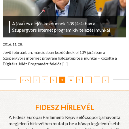
A jövő év elején kezdődnek 139 járásban a
Szupergyors internet program kivitelezési munkái
2016. 11. 28.
Jövő februárban, márciusban kezdődnek el 139 járásban a
Szupergyors internet program hálózatépítési munkái – közölte a
Digitális Jólét Programért felelős
[…]
3 / 6
‹
1
2
3
4
5
...
›
»
FIDESZ HÍRLEVÉL
A Fidesz Európai Parlamenti Képviselőcsoportja havonta
megjelenő hírlevélben mutatja be a hónap legjelentősebb