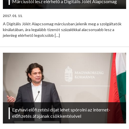
Márciustól lesz elérhető a Digitális Jólét Alapcsomag
2017. 01. 11.
A Digitális Jólét Alapcsomag márciusban jelenik meg a szolgáltatók
kínálatában, ára legalább tizenöt százalékkal alacsonyabb lesz a
jelenleg elérhető legolcsóbb
[…]
Egyhavi előfizetési díjat lehet spórolni az internet-
előfizetés áfájának csökkentésével