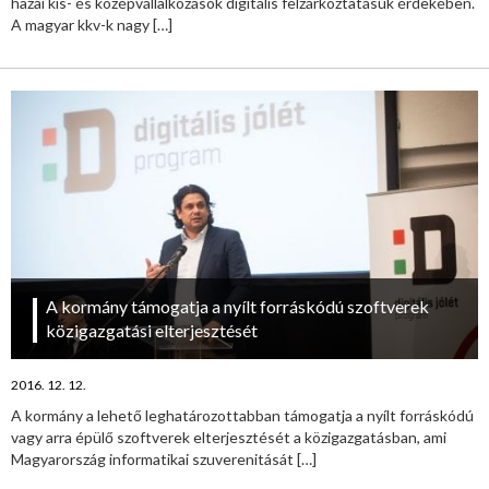
hazai kis- és középvállalkozások digitális felzárkóztatásuk érdekében.
A magyar kkv-k nagy
[…]
A kormány támogatja a nyílt forráskódú szoftverek
közigazgatási elterjesztését
2016. 12. 12.
A kormány a lehető leghatározottabban támogatja a nyílt forráskódú
vagy arra épülő szoftverek elterjesztését a közigazgatásban, ami
Magyarország informatikai szuverenitását
[…]