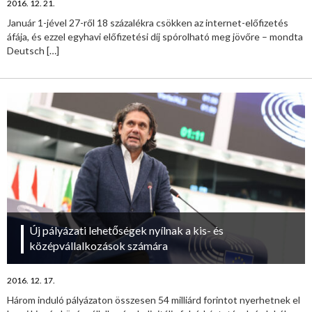
2016. 12. 21.
Január 1-jével 27-ről 18 százalékra csökken az internet-előfizetés
áfája, és ezzel egyhavi előfizetési díj spórolható meg jövőre – mondta
Deutsch
[…]
Új pályázati lehetőségek nyílnak a kis- és
középvállalkozások számára
2016. 12. 17.
Három induló pályázaton összesen 54 milliárd forintot nyerhetnek el