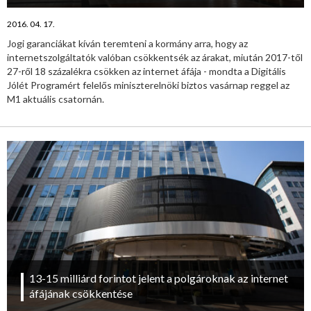
2016. 04. 17.
Jogi garanciákat kíván teremteni a kormány arra, hogy az
internetszolgáltatók valóban csökkentsék az árakat, miután 2017-től
27-ről 18 százalékra csökken az internet áfája - mondta a Digitális
Jólét Programért felelős miniszterelnöki biztos vasárnap reggel az
M1 aktuális csatornán.
13-15 milliárd forintot jelent a polgároknak az internet
áfájának csökkentése