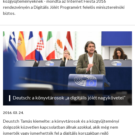
közgyűjteményeknek - mondta az Internet Fiesta 2016
rendezvényén a Digitális Jólét Programért felelős miniszterelnöki
biztos.
Deutsch: a könyvtárosok „a digitális jólét nagykövetei”
2016. 03. 24.
Deustch Tamás kiemelte: a könyvtárosok és a közgyűjteményi
dolgozók közvetlen kapcsolatban állnak azokkal, akik még nem
ismerték vagy ismerhették fel a digitális korszakban rejlő