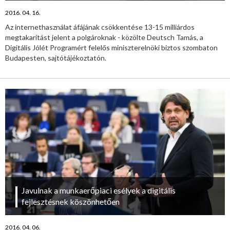
2016. 04. 16.
Az internethasználat áfájának csökkentése 13-15 milliárdos
megtakarítást jelent a polgároknak - közölte Deutsch Tamás, a
Digitális Jólét Programért felelős miniszterelnöki biztos szombaton
Budapesten, sajtótájékoztatón.
Javulnak a munkaerőpiaci esélyek a digitális
fejlesztésnek köszönhetően
2016. 04. 06.