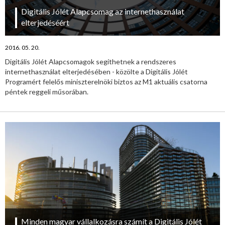
Digitális Jólét Alapcsomag az internethasználat
elterjedéséért
2016. 05. 20.
Digitális Jólét Alapcsomagok segíthetnek a rendszeres
internethasználat elterjedésében - közölte a Digitális Jólét
Programért felelős miniszterelnöki biztos az M1 aktuális csatorna
péntek reggeli műsorában.
Minden magyar vállalkozásra számít a Digitális Jólét