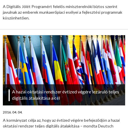
A Digitális Jólét Programért felelős miniszterelnöki biztos szerint
javulnak az emberek munkaerőpiaci esélyei a fejlesztési programnak
köszönhetően.
A hazai oktatási rendszer évtized végére lezáruló teljes
digitális átalakítása a cél
2016. 04. 04.
A kormányzat célja az, hogy az évtized végére befejeződjön a hazai
oktatási rendszer teljes digitális átalakítása – mondta Deutsch