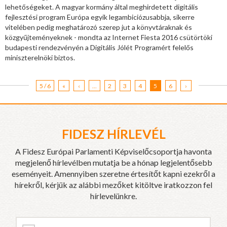
lehetőségeket. A magyar kormány által meghirdetett digitális
fejlesztési program Európa egyik legambiciózusabbja, sikerre
vitelében pedig meghatározó szerep jut a könyvtáraknak és
közgyűjteményeknek - mondta az Internet Fiesta 2016 csütörtöki
budapesti rendezvényén a Digitális Jólét Programért felelős
miniszterelnöki biztos.
5 / 6
«
‹
...
2
3
4
5
6
›
FIDESZ HÍRLEVÉL
A Fidesz Európai Parlamenti Képviselőcsoportja havonta
megjelenő hírlevélben mutatja be a hónap legjelentősebb
eseményeit. Amennyiben szeretne értesítőt kapni ezekről a
hírekről, kérjük az alábbi mezőket kitöltve iratkozzon fel
hírlevelünkre.