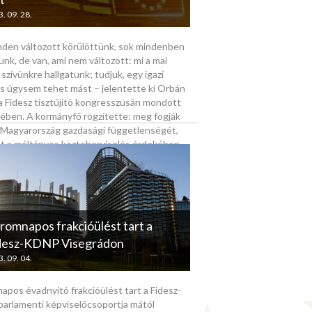
. 09. 28.
nden változott körülöttünk, sok mindenben
unk, de van, ami nem változott: mi a mai
 szívünkre hallgatunk; tudjuk, egy igazi
es úgysem tehet mást – jelentette ki Orbán
a Fidesz tisztújító kongresszusán mondott
ében. A kormányfő rögzítette: meg fogják
 Magyarország gazdasági függetlenségét,
nt a méltányos közteherviselés érdekében
gújabb lépést, a rezsicsökkentést is.
romnapos frakcióülést tart a
desz-KDNP Visegrádon
. 09. 04.
pos évadnyitó frakcióülést tart a Fidesz-
arlamenti képviselőcsoportja mától