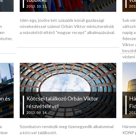
2013. 10. 11.
2013
Idén egy, jövőre két százalék körüli gazdasági
Sok mi
en
növekedéssel számol Orbán Viktor miniszterelnök
változt
den
a másokétól eltérő "magyar recept" alkalmazásával.
napig a
iszter,
fidesz
Viktor 
beszéd
védeni
valami
tett le
s
on és
Kötcsei találkozó Orbán Viktor
Há
részvételével
Fi
2013. 09. 14.
2013
a
Szombaton rendezik meg tizenegyedik alkalommal
Háromna
mber
a kötcsei találkozót.
KDNP p