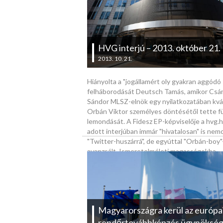
HVG interjú – 2013. október 21.
2013. 10. 21.
Hiányolta a "jogállamért oly gyakran aggódó 
felháborodását Deutsch Tamás, amikor Csá
Sándor MLSZ-elnök egy nyilatkozatában kvá
Orbán Viktor személyes döntésétől tette 
lemondását. A Fidesz EP-képviselője a hvg.
adott interjúban immár "hivatalosan" is nem
"Twitter-huszárrá", de egyúttal "Orbán-boy"-
avanzsált. Ismeretelméleti magasságokba
kalandozó beszélgetésünk során azért eset
szó az EP-ről is.
Magyarországra kerül az európa
rendőrtovábbképzés ügynöksé