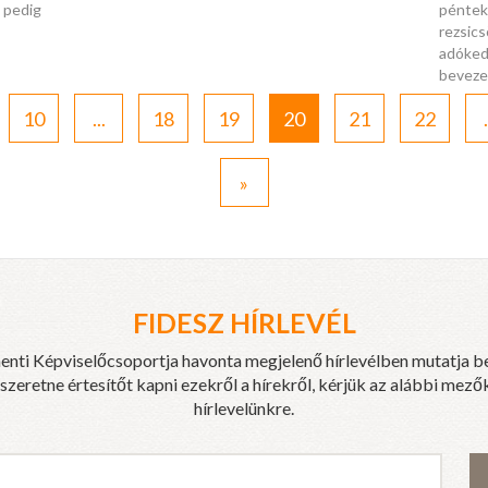
 pedig
péntek
rezsics
adóked
beveze
10
...
18
19
20
21
22
.
»
FIDESZ HÍRLEVÉL
enti Képviselőcsoportja havonta megjelenő hírlevélben mutatja b
eretne értesítőt kapni ezekről a hírekről, kérjük az alábbi mezők
hírlevelünkre.