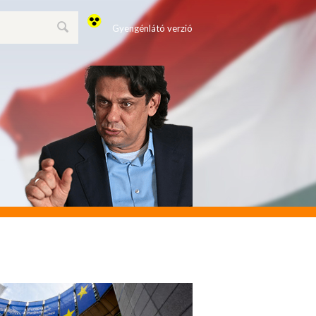
Gyengénlátó verzió