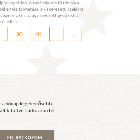
ig Visegrádon. A tanácskozás fő témája a
ökkentés folytatása, a kiskeresetű családok
vezménye és az úgynevezett gyed extra
tése lesz.
..
30
40
...
›
e a hónap legjelentősebb
et kitöltve iratkozzon fel
FELIRATKOZOM