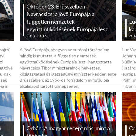
Október 23. Brüsszelben –
Navracsics: a jövő Európája a
független nemzetek
Lu
együttműködésének Európája lesz
ka
2013. 10. 16.
2013
sajtó"
A jövő Európája, ahogyan az európai történelem
Luc Van
nyi
mindig is mutatta, a független nemzetek
Johanne
zi
együttműködésének Európája lesz - hangoztatta
különl
függővé
Navracsics Tibor miniszterelnök-helyettes,
Határo
hu-nak
közigazgatási és igazságügyi miniszter kedden este
európai
csak
Brüsszelben, az 1956-os forradalom évfordulója
Pálfi I
já is
alkalmából tartott ünnepségen.
Tibor m
igazsá
t némi
i
Orbán: A magyar recept más, mint a
Or
ge
többieké
vol