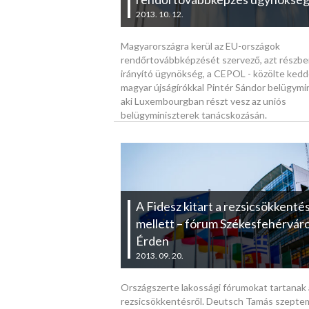
2013. 10. 12.
Magyarországra kerül az EU-országok
rendőrtovábbképzését szervező, azt részb
irányító ügynökség, a CEPOL - közölte ked
magyar újságírókkal Pintér Sándor belügymin
aki Luxembourgban részt vesz az uniós
belügyminiszterek tanácskozásán.
A Fidesz kitart a rezsicsökkenté
mellett – fórum Székesfehérvár
Érden
2013. 09. 20.
Országszerte lakossági fórumokat tartanak 
rezsicsökkentésről. Deutsch Tamás szepte