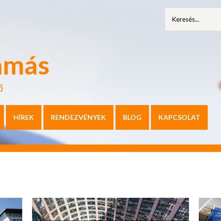
amás
ő
HÍREK
RENDEZVÉNYEK
BLOG
KAPCSOLAT