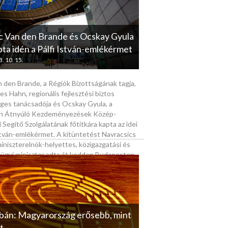
c Van den Brande és Ocskay Gyula
pta idén a Pálfi István-emlékérmet
. 10. 15.
 den Brande, a Régiók Bizottságának tagja,
s Hahn, regionális fejlesztési biztos
eges tanácsadója és Ocskay Gyula, a
n Átnyúló Kezdeményezések Közép-
 Segítő Szolgálatának főtitkára kapta az idei
stván-emlékérmet. A kitüntetést Navracsics
iniszterelnök-helyettes, közigazgatási és
gügyi miniszter adta át kedden Budapesten.
bán: Magyarország erősebb, mint
t