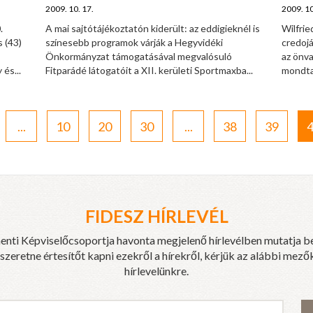
2009. 10. 17.
2009. 10
.
A mai sajtótájékoztatón kiderült: az eddigieknél is
Wilfrie
 (43)
színesebb programok várják a Hegyvidéki
credoj
Önkormányzat támogatásával megvalósuló
az önva
és...
Fitparádé látogatóit a XII. kerületi Sportmaxba...
mondta 
...
10
20
30
...
38
39
FIDESZ HÍRLEVÉL
enti Képviselőcsoportja havonta megjelenő hírlevélben mutatja b
eretne értesítőt kapni ezekről a hírekről, kérjük az alábbi mezők
hírlevelünkre.