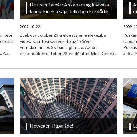
Deutsch Tamás: A szabadság kivívása
A
kinek-kinek a saját lelkében kezdődik
dí
2009. 10. 22.
2009. 10
ünnepi
Évek óta október 23-a előestéjén emlékezik a
Puskás 
élelőtt
Fidesz szentesi szervezete az 1956-os
Labdarú
Forradalomra és Szabadságharcra. Az idei
Puskás 
 Az...
esztendőben október 22-én délután Jaksi Kornél:...
a Real 
Hétvégén Fitparádé!
L