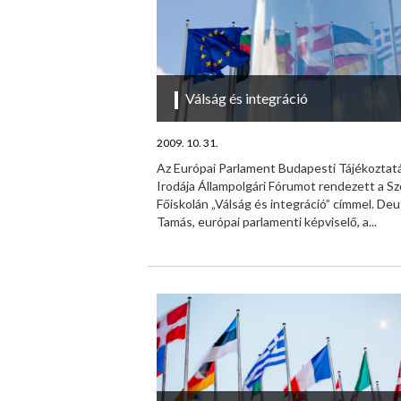
Válság és integráció
2009. 10. 31.
Az Európai Parlament Budapesti Tájékoztatá
Irodája Állampolgári Fórumot rendezett a Sz
Főiskolán „Válság és integráció” címmel. De
Tamás, európai parlamenti képviselő, a...