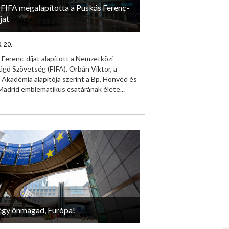
 FIFA megalapította a Puskás Ferenc-
jat
. 20.
Ferenc-díjat alapított a Nemzetközi
gó Szövetség (FIFA). Orbán Viktor, a
Akadémia alapítója szerint a Bp. Honvéd és
Madrid emblematikus csatárának élete...
égy önmagad, Európa!