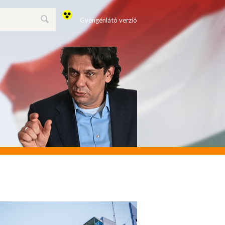
Gyengénlátó verzió