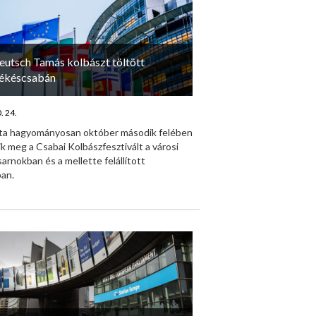
eutsch Tamás kolbászt töltött
ékéscsabán
. 24.
ta hagyományosan október második felében
k meg a Csabai Kolbászfesztivált a városi
arnokban és a mellette felállított
ban.