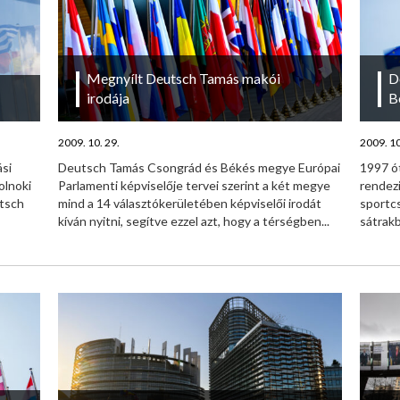
Megnyílt Deutsch Tamás makói
D
irodája
B
2009. 10. 29.
2009. 10
si
Deutsch Tamás Csongrád és Békés megye Európai
1997 ó
olnoki
Parlamenti képviselője tervei szerint a két megye
rendezi
utsch
mind a 14 választókerületében képviselői irodát
sportcs
kíván nyitni, segítve ezzel azt, hogy a térségben...
sátrak