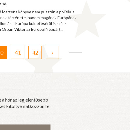
. 16.
d Martens könyve nem pusztán a politikus
ának története, hanem magának Európának
llomása. Európa küldetéséről is szól -
Orbán Viktor az Európai Néppárt...
40
41
42
›
e a hónap legjelentősebb
et kitöltve iratkozzon fel