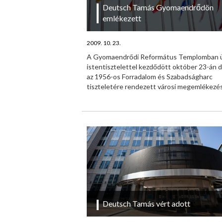
Deutsch Tamás Gyomaendrődön
emlékezett
2009. 10. 23.
A Gyomaendrődi Református Templomban 
istentisztelettel kezdődött október 23-án d
az 1956-os Forradalom és Szabadságharc
tiszteletére rendezett városi megemlékezés.
Deutsch Tamás vért adott