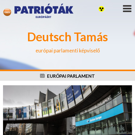
Deutsch Tamás
európai parlamenti képviselő
EURÓPAI PARLAMENT