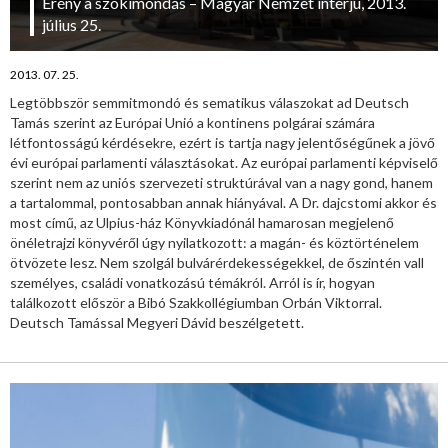
Erény a szókimondás – Magyar Nemzet interjú, 2013.
július 25.
2013. 07. 25.
Legtöbbször semmitmondó és sematikus válaszokat ad Deutsch
Tamás szerint az Európai Unió a kontinens polgárai számára
létfontosságú kérdésekre, ezért is tartja nagy jelentőségűnek a jövő
évi európai parlamenti választásokat. Az európai parlamenti képviselő
szerint nem az uniós szervezeti struktúrával van a nagy gond, hanem
a tartalommal, pontosabban annak hiányával. A Dr. dajcstomi akkor és
most című, az Ulpius-ház Könyvkiadónál hamarosan megjelenő
önéletrajzi könyvéről úgy nyilatkozott: a magán- és köztörténelem
ötvözete lesz. Nem szolgál bulvárérdekességekkel, de őszintén vall
személyes, családi vonatkozású témákról. Arról is ír, hogyan
találkozott először a Bibó Szakkollégiumban Orbán Viktorral.
Deutsch Tamással Megyeri Dávid beszélgetett.