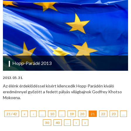
Hopp-Parádé 2013
2013. 05. 31.
Az élénk érdeklődéssel kísért kilencedik Hopp-Parádén kiváló
eredménnyel győzött a fedett pályás világbajnok Godfrey Khotso
Mokoena.
21 / 42
«
‹
...
10
...
19
20
21
22
23
...
30
40
...
›
»