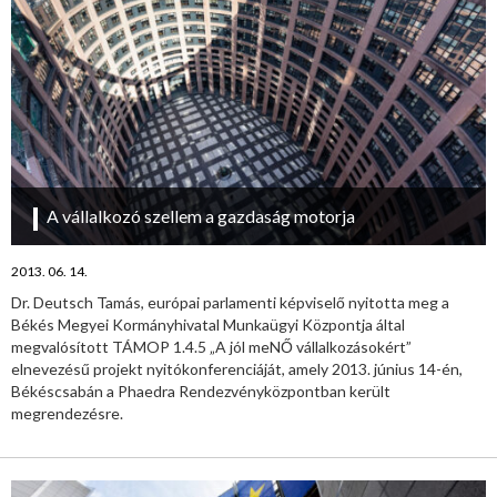
A vállalkozó szellem a gazdaság motorja
2013. 06. 14.
Dr. Deutsch Tamás, európai parlamenti képviselő nyitotta meg a
Békés Megyei Kormányhivatal Munkaügyi Központja által
megvalósított TÁMOP 1.4.5 „A jól meNŐ vállalkozásokért”
elnevezésű projekt nyitókonferenciáját, amely 2013. június 14-én,
Békéscsabán a Phaedra Rendezvényközpontban került
megrendezésre.