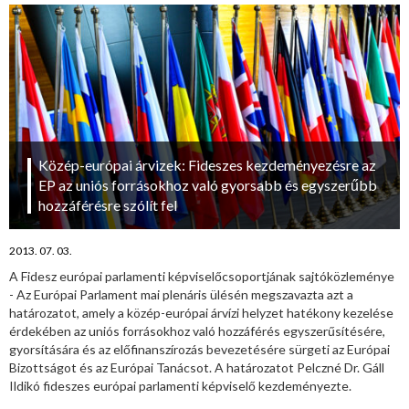
Közép-európai árvizek: Fideszes kezdeményezésre az
EP az uniós forrásokhoz való gyorsabb és egyszerűbb
hozzáférésre szólít fel
2013. 07. 03.
A Fidesz európai parlamenti képviselőcsoportjának sajtóközleménye
- Az Európai Parlament mai plenáris ülésén megszavazta azt a
határozatot, amely a közép-európai árvízi helyzet hatékony kezelése
érdekében az uniós forrásokhoz való hozzáférés egyszerűsítésére,
gyorsítására és az előfinanszírozás bevezetésére sürgeti az Európai
Bizottságot és az Európai Tanácsot. A határozatot Pelczné Dr. Gáll
Ildikó fideszes európai parlamenti képviselő kezdeményezte.