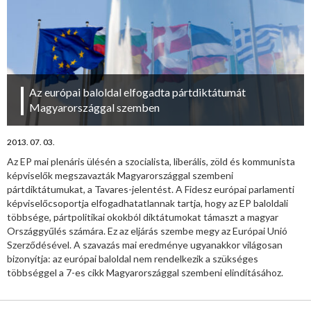
Az európai baloldal elfogadta pártdiktátumát
Magyarországgal szemben
2013. 07. 03.
Az EP mai plenáris ülésén a szocialista, liberális, zöld és kommunista
képviselők megszavazták Magyarországgal szembeni
pártdiktátumukat, a Tavares-jelentést. A Fidesz európai parlamenti
képviselőcsoportja elfogadhatatlannak tartja, hogy az EP baloldali
többsége, pártpolitikai okokból diktátumokat támaszt a magyar
Országgyűlés számára. Ez az eljárás szembe megy az Európai Unió
Szerződésével. A szavazás mai eredménye ugyanakkor világosan
bizonyítja: az európai baloldal nem rendelkezik a szükséges
többséggel a 7-es cikk Magyarországgal szembeni elindításához.