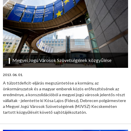
Megyei Jogú Városok Szövetségének közgyűlése
2013. 06. 01.
A túlzottdeficit-eljárás megszüntetése a kormány, az
önkormányzatok és a magyar emberek közös erőfeszítésének az
eredménye, a konszolidációból a megyei jogú városok jelentős részt
vállaltak - jelentette ki Kósa Lajos (Fidesz), Debrecen polgármestere
a Megyei Jogú Városok Szövetségének (MJVSZ) Kecskeméten
tartott közgyűlését követő sajtótájékoztatón.