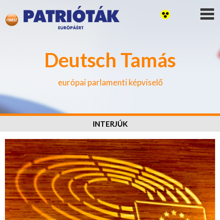
Deutsch Tamás
európai parlamenti képviselő
INTERJÚK