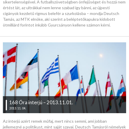
sikertelenségével. A futballszövetségben önfejűséget és hozzá nem
értést lát, az ultrákkal nem lenne szabad így bánni, az újpesti
cigányok kezdetű rigmus belefér a szurkolásba – mondja Deutsch
Tamás, az MTK elnöke, aki szerint a beléptetőkapukra kidobott
ötmilliárd forintot inkább Gyurcsányon kellene számon kérni.
168 Óra interjú – 2013.11.01.
2013. 11. 04.
Az interjú azért remek műfaj, mert nincs semmi, ami jobban
jellemezné a politikust, mint saját szavai. Deutsch Tamásról némelyek