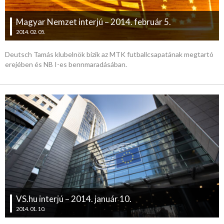
Magyar Nemzet interjú – 2014. február 5.
2014. 02. 05.
Deutsch Tamás klubelnök bízik az MTK futballcsapatának megtartó
erejében és NB I-es bennmaradásában.
VS.hu interjú – 2014. január 10.
2014. 01. 10.