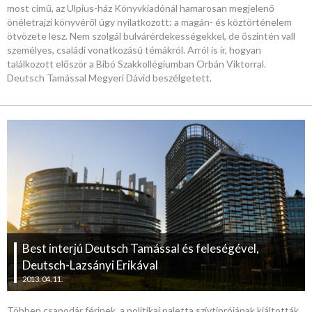
most című, az Ulpius-ház Könyvkiadónál hamarosan megjelenő
önéletrajzi könyvéről úgy nyilatkozott: a magán- és köztörténelem
ötvözete lesz. Nem szolgál bulvárérdekességekkel, de őszintén vall
személyes, családi vonatkozású témákról. Arról is ír, hogyan
találkozott először a Bibó Szakkollégiumban Orbán Viktorral.
Deutsch Tamással Megyeri Dávid beszélgetett.
Best interjú Deutsch Tamással és feleségével,
Deutsch-Lazsányi Erikával
2013. 04. 11.
Többen csapodár férjnek, a politikai paletta szívtiprójának kiáltották