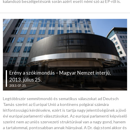
kalandozó beszélgetésünk során azért esett némi szó az EP-ről is.
Erény a szókimondás – Magyar Nemzet interjú,
2013. július 25.
2013. 07. 25.
Legtöbbször semmitmondó és sematikus válaszokat ad Deutsch
Tamás szerint az Európai Unió a kontinens polgárai számára
létfontosságú kérdésekre, ezért is tartja nagy jelentőségűnek a jövő
évi európai parlamenti választásokat. Az európai parlamenti képviselő
szerint nem az uniós szervezeti struktúrával van a nagy gond, hanem
a tartalommal, pontosabban annak hiányával. A Dr. dajcstomi akkor és