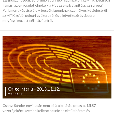
százhuszonötödik évfordulóját ünnepli szombaton az MTK. Deutsch
Tamás, az egyesület elnöke – a Fidesz egyik alapítója, az Európai
Parlament képviselõje – beszélt lapunknak személyes kötõdésérõl,
az MTK zsidó, polgári gyökereirõl és a következõ évtizedre
megfogalmazott célkitûzéseirõl.
Origo interjú – 2013.11.12.
2013. 11. 12.
Csányi Sándor egyáltalán nem bírja a kritikát, pedig az MLSZ
vezetőjeként szembe kellene néznie az elmúlt három év