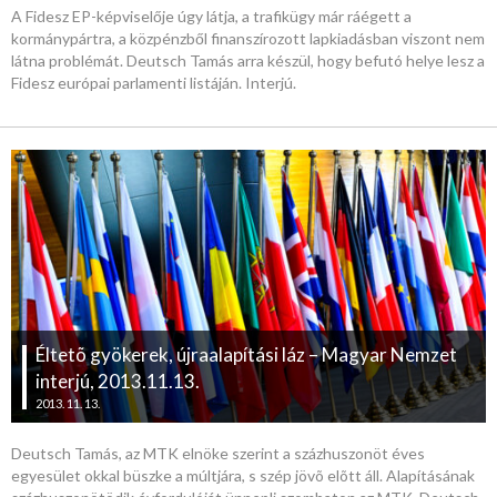
A Fidesz EP-képviselője úgy látja, a trafikügy már ráégett a
kormánypártra, a közpénzből finanszírozott lapkiadásban viszont nem
látna problémát. Deutsch Tamás arra készül, hogy befutó helye lesz a
Fidesz európai parlamenti listáján. Interjú.
Éltetõ gyökerek, újraalapítási láz – Magyar Nemzet
interjú, 2013.11.13.
2013. 11. 13.
Deutsch Tamás, az MTK elnöke szerint a százhuszonöt éves
egyesület okkal büszke a múltjára, s szép jövõ elõtt áll. Alapításának