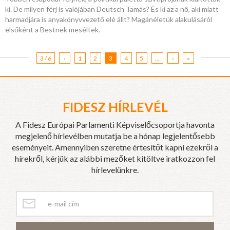
ki. De milyen férj is valójában Deutsch Tamás? És ki az a nő, aki miatt
harmadjára is anyakönyvvezető elé állt? Magánéletük alakulásáról
elsőként a Bestnek meséltek.
3 / 6
‹
1
2
3
4
5
...
›
»
FIDESZ HÍRLEVÉL
A Fidesz Európai Parlamenti Képviselőcsoportja havonta
megjelenő hírlevélben mutatja be a hónap legjelentősebb
eseményeit. Amennyiben szeretne értesítőt kapni ezekről a
hírekről, kérjük az alábbi mezőket kitöltve iratkozzon fel
hírlevelünkre.