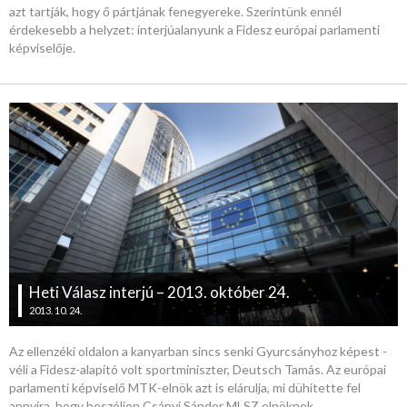
azt tartják, hogy ő pártjának fenegyereke. Szerintünk ennél
érdekesebb a helyzet: interjúalanyunk a Fidesz európai parlamenti
képviselője.
Heti Válasz interjú – 2013. október 24.
2013. 10. 24.
Az ellenzéki oldalon a kanyarban sincs senki Gyurcsányhoz képest -
véli a Fidesz-alapító volt sportminiszter, Deutsch Tamás. Az európai
parlamenti képviselő MTK-elnök azt is elárulja, mi dühítette fel
annyira, hogy beszóljon Csányi Sándor MLSZ elnöknek.