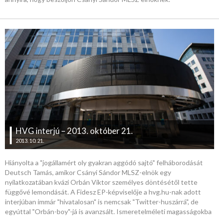
HVG interjú – 2013. október 21.
2013. 10. 21.
Hiányolta a "jogállamért oly gyakran aggódó sajtó" felháborodását
Deutsch Tamás, amikor Csányi Sándor MLSZ-elnök egy
nyilatkozatában kvázi Orbán Viktor személyes döntésétől tette
függővé lemondását. A Fidesz EP-képviselője a hvg.hu-nak adott
interjúban immár "hivatalosan" is nemcsak "Twitter-huszárrá", de
egyúttal "Orbán-boy"-já is avanzsált. Ismeretelméleti magasságokba