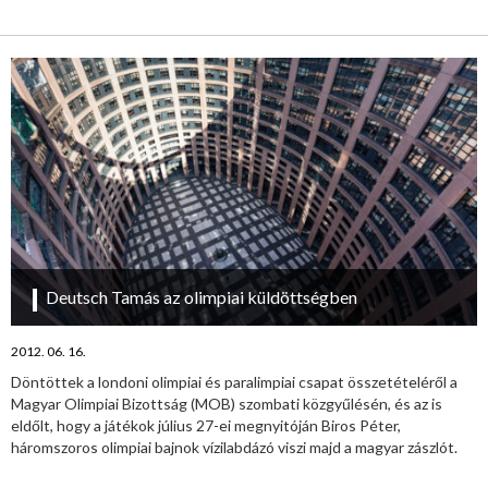
Deutsch Tamás az olimpiai küldöttségben
2012. 06. 16.
Döntöttek a londoni olimpiai és paralimpiai csapat összetételéről a
Magyar Olimpiai Bizottság (MOB) szombati közgyűlésén, és az is
eldőlt, hogy a játékok július 27-ei megnyitóján Biros Péter,
háromszoros olimpiai bajnok vízilabdázó viszi majd a magyar zászlót.