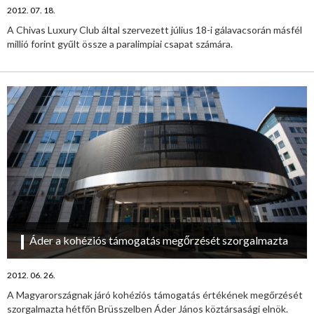
2012. 07. 18.
A Chivas Luxury Club által szervezett július 18-i gálavacsorán másfél
millió forint gyűlt össze a paralimpiai csapat számára.
Áder a kohéziós támogatás megőrzését szorgalmazta
2012. 06. 26.
A Magyarországnak járó kohéziós támogatás értékének megőrzését
szorgalmazta hétfőn Brüsszelben Áder János köztársasági elnök.