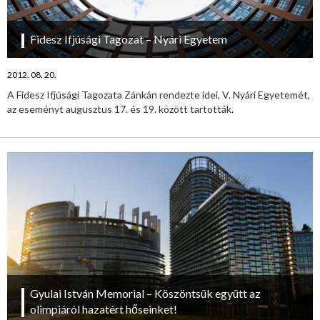
Fidesz Ifjúsági Tagozat – Nyári Egyetem
2012. 08. 20.
A Fidesz Ifjúsági Tagozata Zánkán rendezte idei, V. Nyári Egyetemét,
az eseményt augusztus 17. és 19. között tartották.
Gyulai István Memorial – Köszöntsük együtt az
olimpiáról hazatért hőseinket!