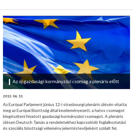
Az új gazdasági kormányzási csomag a plenáris előtt
2012. 06. 13.
Az Európai Parlament június 12-i strasbourgi plenáris ülésén vitatta
meg az Európai Bizottság által kezdeményezett, a hatos csomagot
kiegészíteni hivatott gazdasági kormányzási csomagot. A plenáris
ülésen Deutsch Tamás a rendeletekhez kapcsolódó foglalkoztatási
és szociális bizottsági vélemény jelentéstevőjeként szólalt fel.