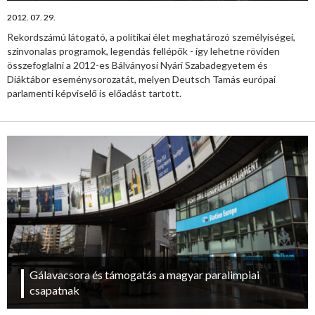
2012. 07. 29.
Rekordszámú látogató, a politikai élet meghatározó személyiségei,
színvonalas programok, legendás fellépők - így lehetne röviden
összefoglalni a 2012-es Bálványosi Nyári Szabadegyetem és
Diáktábor eseménysorozatát, melyen Deutsch Tamás európai
parlamenti képviselő is előadást tartott.
Gálavacsora és támogatás a magyar paralimpiai
csapatnak