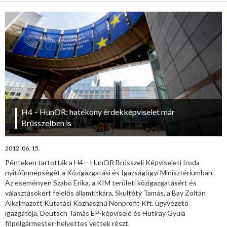
H4 – HunOR: hatékony érdekképviselet már
Brüsszelben is
2012. 06. 15.
Pénteken tartották a H4 – HunOR Brüsszeli Képviseleti Iroda
nyitóünnepségét a Közigazgatási és Igazságügyi Minisztériumban.
Az eseményen Szabó Erika, a KIM területi közigazgatásért és
választásokért felelős államtitkára, Skultéty Tamás, a Bay Zoltán
Alkalmazott Kutatási Közhasznú Nonprofit Kft. ügyvezető
igazgatója, Deutsch Tamás EP-képviselő és Hutiray Gyula
főpolgármester-helyettes vettek részt.