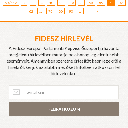
60 / 117
«
‹
...
10
20
30
...
58
59
60
61
62
...
70
80
90
...
›
»
FIDESZ HÍRLEVÉL
A Fidesz Európai Parlamenti Képviselőcsoportja havonta
megjelenő hírlevélben mutatja be a hónap legjelentősebb
eseményeit. Amennyiben szeretne értesítőt kapni ezekről a
hírekről, kérjük az alábbi mezőket kitöltve iratkozzon fel
hírlevelünkre.
FELIRATKOZOM