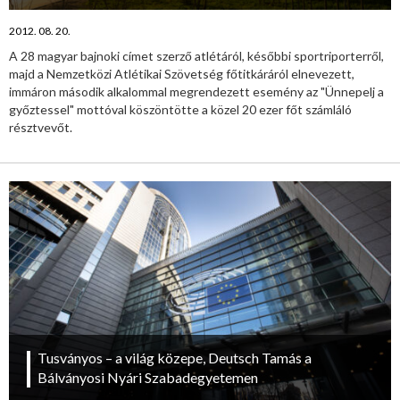
2012. 08. 20.
A 28 magyar bajnoki címet szerző atlétáról, későbbi sportriporterről,
majd a Nemzetközi Atlétikai Szövetség főtitkáráról elnevezett,
immáron második alkalommal megrendezett esemény az "Ünnepelj a
győztessel" mottóval köszöntötte a közel 20 ezer főt számláló
résztvevőt.
Tusványos – a világ közepe, Deutsch Tamás a
Bálványosi Nyári Szabadegyetemen